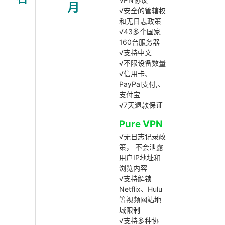
月
√安全的管辖权
和无日志政策
√43多个国家
160台服务器
√支持中文
√不限设备数量
√信用卡、
PayPal支付,、
支付宝
√7天退款保证
Pure VPN
√无日志记录政
策， 不会泄露
用户IP地址和
浏览内容
√支持解锁
Netflix、Hulu
等视频网站地
域限制
√支持多种协