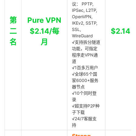
议： PPTP,
IPSec, L2TP,
OpenVPN,
第
Pure VPN
IKEv2, SSTP,
二
$2.14/每
SSL,
$2.14
WireGuard
名
月
√支持拆分隧道
功能，可指定
程序走VPN通
道
√1百多万用户
√全球65个国
家6000+服务
器节点
√10个同时登
录
√超支持P2P种
子下载
√24/7客服支
持