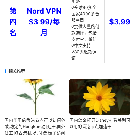
加密
√全球60多个
第
Nord VPN
国家4000多台
四
$3.99/每
服务器
$3.99
√提供大量的付
名
月
款选择，包括
支付宝、微信
√中文支持
√30天退款保
证
相关推荐
国内能用的香港节点可以访问谷
国内怎么打开Disney+,看美剧可
歌,稳定的Hongkong加速器,国外
以用的香港节点加速器
便宜的香港机场,付费梯子访问