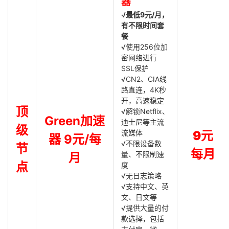
器
√最低9元/月，
有不限时间套
餐
√使用256位加
密网络进行
SSL保护
√CN2、CIA线
路直连，4K秒
开，高速稳定
顶
√解锁Netflix、
Green加速
迪士尼等主流
级
流媒体
9元
器 9元/每
√不限设备数
节
每月
量、不限制速
月
点
度
√无日志策略
√支持中文、英
文、日文等
√提供大量的付
款选择，包括