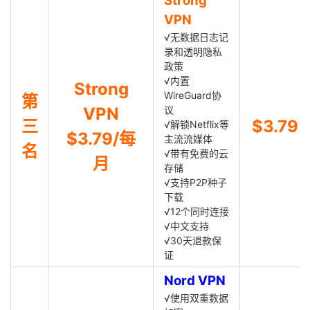
Strong
VPN
√无数据日志记
录和透明隐私
政策
√内置
Strong
WireGuard协
第
VPN
议
三
$3.79
√解锁Netflix等
$3.79/每
主流流媒体
名
√带有免费的云
月
存储
√支持P2P种子
下载
√12个同时连接
√中文支持
√30天退款保
证
Nord VPN
√使用双重数据