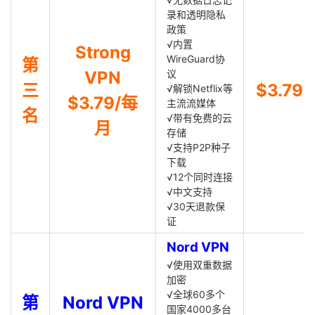
录和透明隐私
政策
√内置
Strong
WireGuard协
第
VPN
议
三
$3.79
√解锁Netflix等
$3.79/每
主流流媒体
名
√带有免费的云
月
存储
√支持P2P种子
下载
√12个同时连接
√中文支持
√30天退款保
证
Nord VPN
√使用双重数据
加密
√全球60多个
第
Nord VPN
国家4000多台