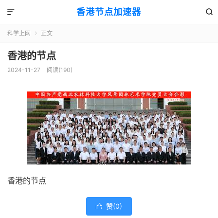
香港节点加速器


科学上网
正文

香港的节点
2024-11-27
阅读(190)
香港的节点
赞(
0
)
