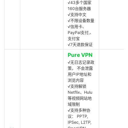
√43多个国家
160台服务器
√支持中文
√不限设备数量
√信用卡、
PayPal支付,、
支付宝
√7天退款保证
Pure VPN
√无日志记录政
策， 不会泄露
用户IP地址和
浏览内容
√支持解锁
Netflix、Hulu
等视频网站地
域限制
√支持多种协
议： PPTP,
IPSec, L2TP,