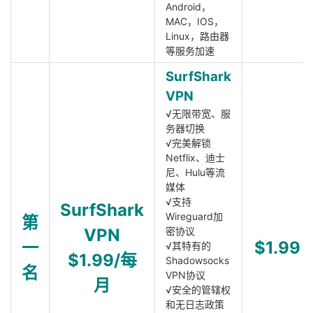
Android，
MAC，IOS，
Linux，路由器
等服务加速
SurfShark
VPN
√无限带宽、服
务器切换
√完美解锁
Netflix、迪士
尼、Hulu等流
媒体
√支持
SurfShark
Wireguard加
第
VPN
密协议
一
$1.99
√其特有的
$1.99/每
Shadowsocks
名
VPN协议
月
√安全的管辖权
和无日志政策