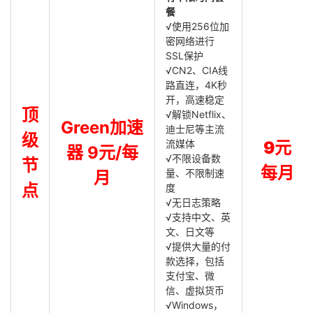
餐
√使用256位加
密网络进行
SSL保护
√CN2、CIA线
路直连，4K秒
开，高速稳定
顶
√解锁Netflix、
Green加速
迪士尼等主流
级
流媒体
9元
器 9元/每
√不限设备数
节
每月
量、不限制速
月
点
度
√无日志策略
√支持中文、英
文、日文等
√提供大量的付
款选择，包括
支付宝、微
信、虚拟货币
√Windows，