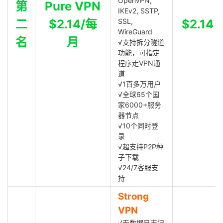
OpenVPN,
第
Pure VPN
IKEv2, SSTP,
二
$2.14/每
SSL,
$2.14
WireGuard
名
月
√支持拆分隧道
功能，可指定
程序走VPN通
道
√1百多万用户
√全球65个国
家6000+服务
器节点
√10个同时登
录
√超支持P2P种
子下载
√24/7客服支
持
Strong
VPN
√无数据日志记