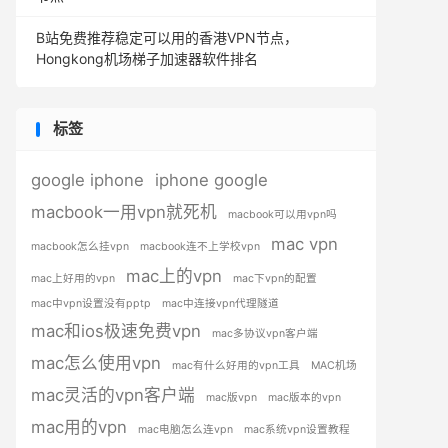
B站免费推荐稳定可以用的香港VPN节点，
Hongkong机场梯子加速器软件排名
标签
google iphone
iphone google
macbook一用vpn就死机
macbook可以用vpn吗
mac vpn
macbook怎么挂vpn
macbook连不上学校vpn
mac上的vpn
mac上好用的vpn
mac下vpn的配置
mac中vpn设置没有pptp
mac中连接vpn代理隧道
mac和ios极速免费vpn
mac多协议vpn客户端
mac怎么使用vpn
mac有什么好用的vpn工具
MAC机场
mac灵活的vpn客户端
mac版vpn
mac版本的vpn
mac用的vpn
mac电脑怎么连vpn
mac系统vpn设置教程