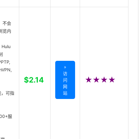
 不会
浏览内
Hulu
制
PTP,
»
enVPN,
访
,
$2.14
★★★★
问
网
能，可指
站
00+服