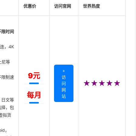
优惠价
访问官网
世界热度
不限时间
直连，4K
迪士尼等
»
9元
不限制速
访
★★★★★
问
网
每月
站
、日文等
选择，包
虚拟货
oid，