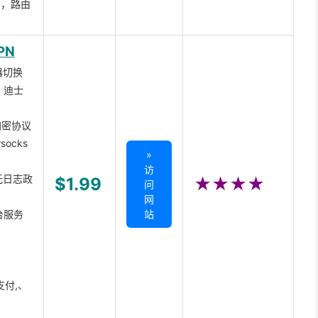
ux，路由
PN
器切换
x、迪士
d加密协议
ocks
»
访
无日志政
$1.99
★★★★
问
网
台服务
站
支付,、