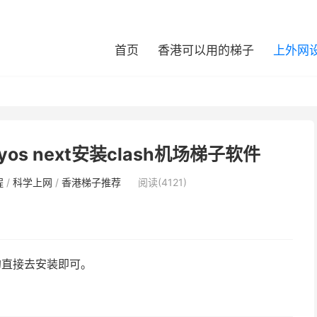
首页
香港可以用的梯子
上外网
os next安装clash机场梯子软件
程
/
科学上网
/
香港梯子推荐
阅读(4121)
前的直接去安装即可。