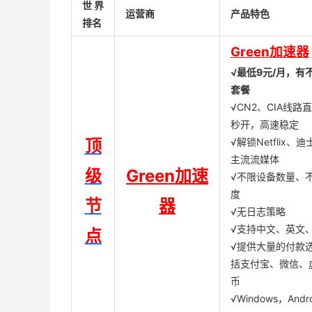
世界
运营商
产品特色
排名
Green加速器
√最低9元/月，有
套餐
√CN2、CIA线路
秒开，高速稳定
顶
√解锁Netflix、
主流流媒体
级
Green加速
√不限设备数量、
度
节
器
√无日志策略
√支持中文、英文
点
√提供大量的付款
括支付宝、微信、
币
√Windows，Andr