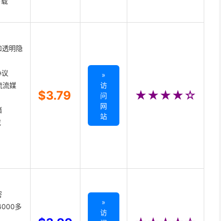
下载
和透明隐
协议
»
主流流媒
访
$3.79
★★★★☆
问
网
储
站
载
密
»
000多
访