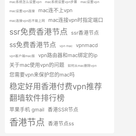
mac系统怎么设置vpn
mac系统设置vpn步骤
mac设置vpn
mac连不上vpn
mac设置vpn连接
mac连接vpn时指定端口
mac连接vpn后不能上网
ssr免费香港节点
ssr香港节点
ss免费香港节点
vpnmacd
vpn mac
vpn路由器和mac绑定的ip
vpn客户端mac版
关于mac使用vpn的问题
如何从mac删除vpn
您需要vpn来保护您的mac吗
稳定好用香港付费vpn推荐
翻墙软件排行榜
苹果手机 gmail
香港SSR节点
香港节点
香港节点ss