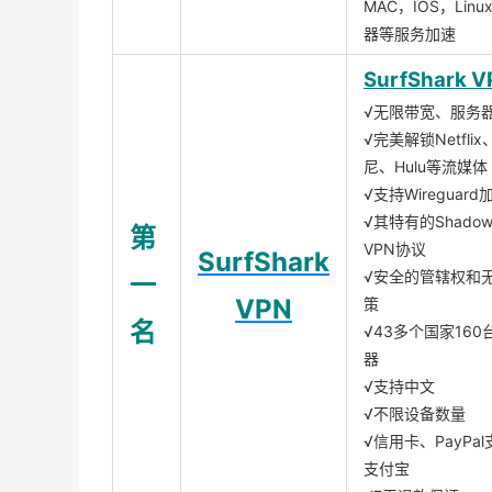
MAC，IOS，Lin
器等服务加速
SurfShark V
√无限带宽、服务
√完美解锁Netfli
尼、Hulu等流媒体
√支持Wireguar
√其特有的Shadows
第
VPN协议
SurfShark
√安全的管辖权和
一
VPN
策
名
√43多个国家160
器
√支持中文
√不限设备数量
√信用卡、PayPal
支付宝