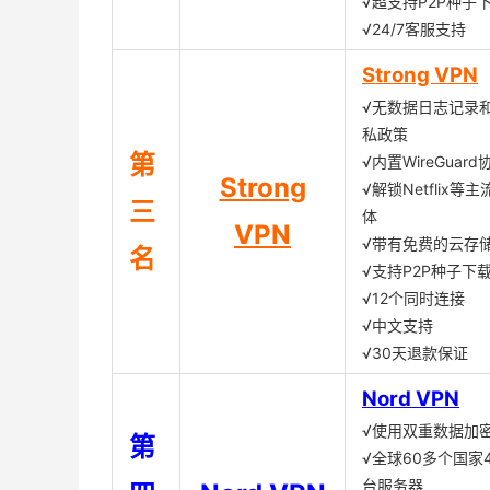
√超支持P2P种子
√24/7客服支持
Strong VPN
√无数据日志记录
私政策
第
√内置WireGuard
Strong
√解锁Netflix等
三
体
VPN
√带有免费的云存
名
√支持P2P种子下
√12个同时连接
√中文支持
√30天退款保证
Nord VPN
√使用双重数据加
第
√全球60多个国家4
台服务器