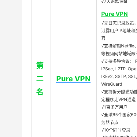
√7天退款保证
Pure VPN
√无日志记录政策，
泄露用户IP地址和
容
√支持解锁Netflix、
等视频网站地域限
√支持多种协议： P
第
IPSec, L2TP, Op
IKEv2, SSTP, SSL
二
Pure VPN
WireGuard
名
√支持拆分隧道功
定程序走VPN通道
√1百多万用户
√全球65个国家60
务器节点
√10个同时登录