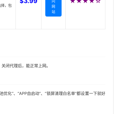
$3.99
★★★★☆
问
选择，包
网
站
。关闭代理后，能正常上网。
优化”、“APP自启动”、“锁屏清理白名单”都设置一下就好