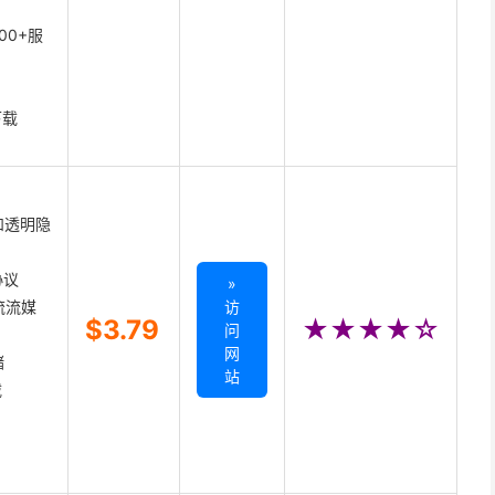
00+服
下载
和透明隐
协议
»
主流流媒
访
$3.79
★★★★☆
问
网
储
站
载