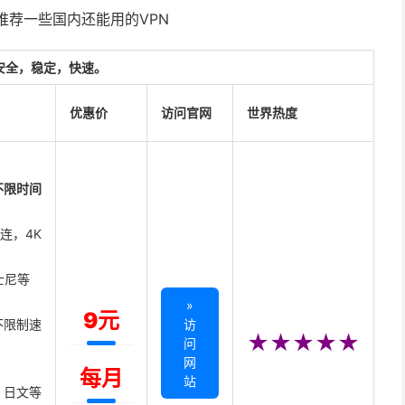
里推荐一些国内还能用的VPN
安全，稳定，快速。
优惠价
访问官网
世界热度
不限时间
直连，4K
迪士尼等
»
9元
不限制速
访
★★★★★
问
网
每月
站
、日文等