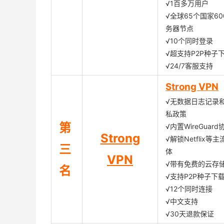
√1百多万用户
√全球65个国家60
务器节点
√10个同时登录
√超支持P2P种子
√24/7客服支持
Strong VPN
√无数据日志记录
私政策
第
√内置WireGuard
Strong
√解锁Netflix等
三
体
VPN
√带有免费的云存
名
√支持P2P种子下
√12个同时连接
√中文支持
√30天退款保证