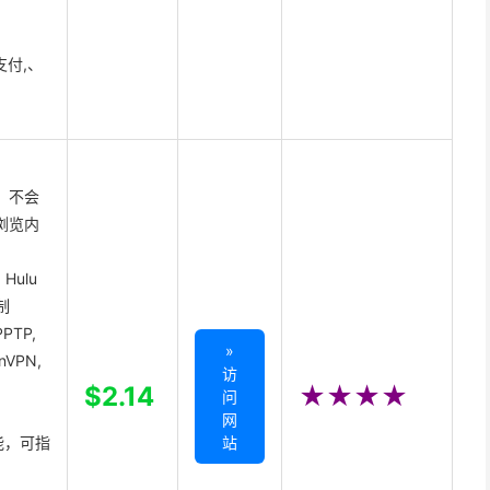
支付,、
 不会
浏览内
Hulu
制
PTP,
»
enVPN,
访
,
$2.14
★★★★
问
网
能，可指
站