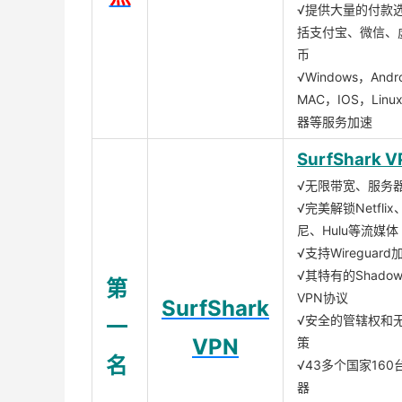
√提供大量的付款
括支付宝、微信、
币
√Windows，Andr
MAC，IOS，Lin
器等服务加速
SurfShark V
√无限带宽、服务
√完美解锁Netfli
尼、Hulu等流媒体
√支持Wireguar
√其特有的Shadows
第
VPN协议
SurfShark
√安全的管辖权和
一
VPN
策
名
√43多个国家160
器