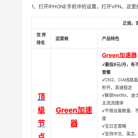
1、打开IPHONE手机中的设置，打开VPN，这
正规，
世界
运营商
产品特色
排名
Green加速器
√最低9元/月，有
套餐
√CN2、CIA线路
秒开，高速稳定
顶
√解锁Netflix、
主流流媒体
级
Green加速
√不限设备数量、
度
节
器
√无日志策略
√支持中文、英文
点