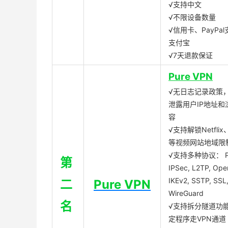
√支持中文
√不限设备数量
√信用卡、PayPal
支付宝
√7天退款保证
Pure VPN
√无日志记录政策，
泄露用户IP地址和
容
√支持解锁Netflix、
等视频网站地域限
√支持多种协议： P
第
IPSec, L2TP, Op
IKEv2, SSTP, SSL
二
Pure VPN
WireGuard
名
√支持拆分隧道功
定程序走VPN通道