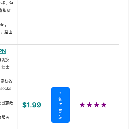
选择，包
虚拟货
oid，
ux，路由
PN
器切换
x、迪士
d加密协议
ocks
»
访
无日志政
$1.99
★★★★
问
网
台服务
站