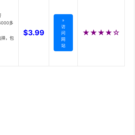
密
»
000多
访
$3.99
★★★★☆
问
选择，包
网
站