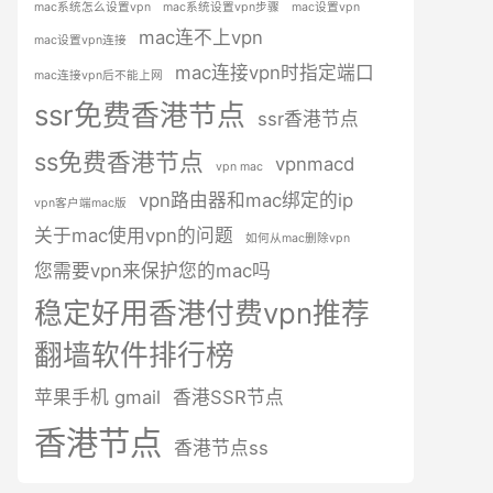
mac系统怎么设置vpn
mac系统设置vpn步骤
mac设置vpn
mac连不上vpn
mac设置vpn连接
mac连接vpn时指定端口
mac连接vpn后不能上网
ssr免费香港节点
ssr香港节点
ss免费香港节点
vpnmacd
vpn mac
vpn路由器和mac绑定的ip
vpn客户端mac版
关于mac使用vpn的问题
如何从mac删除vpn
您需要vpn来保护您的mac吗
稳定好用香港付费vpn推荐
翻墙软件排行榜
苹果手机 gmail
香港SSR节点
香港节点
香港节点ss