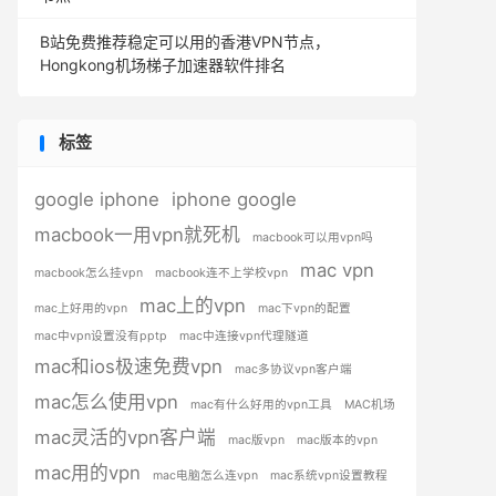
B站免费推荐稳定可以用的香港VPN节点，
Hongkong机场梯子加速器软件排名
标签
google iphone
iphone google
macbook一用vpn就死机
macbook可以用vpn吗
mac vpn
macbook怎么挂vpn
macbook连不上学校vpn
mac上的vpn
mac上好用的vpn
mac下vpn的配置
mac中vpn设置没有pptp
mac中连接vpn代理隧道
mac和ios极速免费vpn
mac多协议vpn客户端
mac怎么使用vpn
mac有什么好用的vpn工具
MAC机场
mac灵活的vpn客户端
mac版vpn
mac版本的vpn
mac用的vpn
mac电脑怎么连vpn
mac系统vpn设置教程