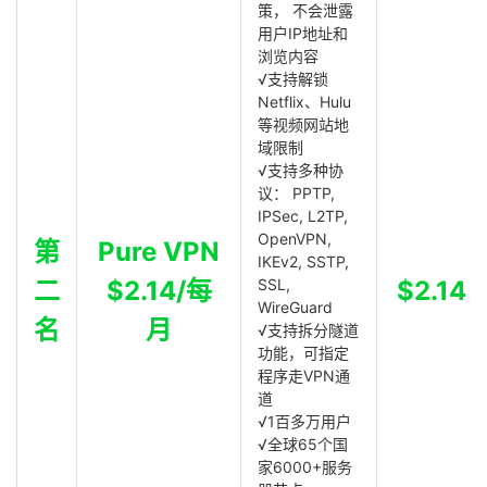
策， 不会泄露
用户IP地址和
浏览内容
√支持解锁
Netflix、Hulu
等视频网站地
域限制
√支持多种协
议： PPTP,
IPSec, L2TP,
OpenVPN,
第
Pure VPN
IKEv2, SSTP,
二
$2.14/每
SSL,
$2.14
WireGuard
名
月
√支持拆分隧道
功能，可指定
程序走VPN通
道
√1百多万用户
√全球65个国
家6000+服务