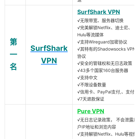
SurfShark VPN
√无限带宽、服务器切换
√完美解锁Netflix、迪士尼、
Hulu等流媒体
第
√支持Wireguard加密协议
SurfShark
√其特有的Shadowsocks VPN
一
协议
VPN
√安全的管辖权和无日志政策
名
√43多个国家160台服务器
√支持中文
√不限设备数量
√信用卡、PayPal支付,、支付宝
√7天退款保证
Pure VPN
√无日志记录政策， 不会泄露用
户IP地址和浏览内容
√支持解锁Netflix、Hulu等视频