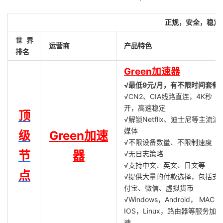
正规，安全，稳定
世界
运营商
产品特色
排名
Green加速器
√最低9元/月，有不限时间套餐
√CN2、CIA线路直连，4K秒
开，高速稳定
顶
√解锁Netflix、迪士尼等主流流
媒体
级
Green加速
√不限设备数量、不限制速度
节
器
√无日志策略
√支持中文、英文、日文等
点
√提供大量的付款选择，包括支
付宝、微信、虚拟货币
√Windows，Android， MAC，
IOS，Linux，路由器等服务加
速