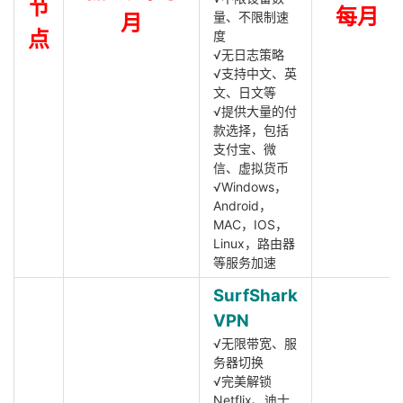
节
每月
量、不限制速
月
点
度
√无日志策略
√支持中文、英
文、日文等
√提供大量的付
款选择，包括
支付宝、微
信、虚拟货币
√Windows，
Android，
MAC，IOS，
Linux，路由器
等服务加速
SurfShark
VPN
√无限带宽、服
务器切换
√完美解锁
Netflix、迪士