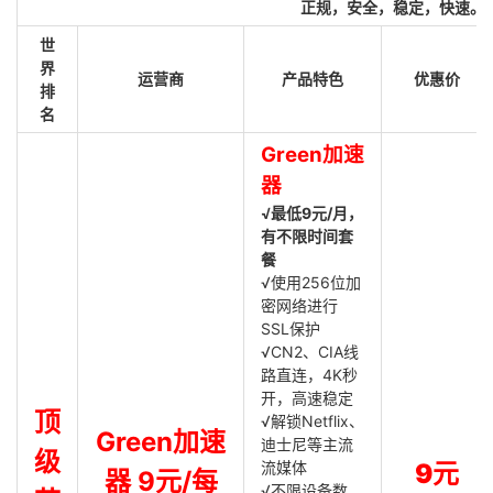
正规，安全，稳定，快速。
世
界
运营商
产品特色
优惠价
排
名
Green加速
器
√最低9元/月，
有不限时间套
餐
√使用256位加
密网络进行
SSL保护
√CN2、CIA线
路直连，4K秒
开，高速稳定
顶
√解锁Netflix、
Green加速
迪士尼等主流
级
流媒体
9元
器 9元/每
√不限设备数