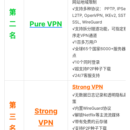
网站地域限制
√支持多种协议： PPTP, IPSec,
第
L2TP, OpenVPN, IKEv2, SSTP,
SSL, WireGuard
二
Pure VPN
√支持拆分隧道功能，可指定程
名
序走VPN通道
√1百多万用户
√全球65个国家6000+服务器节
点
√10个同时登录
√超支持P2P种子下载
√24/7客服支持
Strong VPN
√无数据日志记录和透明隐私政
策
第
√内置WireGuard协议
Strong
√解锁Netflix等主流流媒体
三
VPN
√带有免费的云存储
名
√支持P2P种子下载