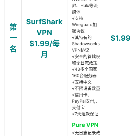
尼、Hulu等流
媒体
√支持
SurfShark
Wireguard加
第
VPN
密协议
一
$1.99
√其特有的
$1.99/每
Shadowsocks
名
VPN协议
月
√安全的管辖权
和无日志政策
√43多个国家
160台服务器
√支持中文
√不限设备数量
√信用卡、
PayPal支付,、
支付宝
√7天退款保证
Pure VPN
√无日志记录政