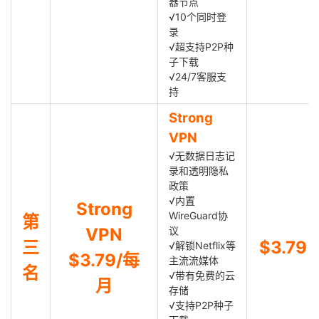
器节点
√10个同时登
录
√超支持P2P种
子下载
√24/7客服支
持
Strong
VPN
√无数据日志记
录和透明隐私
政策
√内置
Strong
WireGuard协
第
VPN
议
三
$3.79
√解锁Netflix等
$3.79/每
主流流媒体
名
√带有免费的云
月
存储
√支持P2P种子