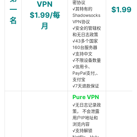
VPN
密协议
一
$1.99
√其特有的
$1.99/每
Shadowsocks
名
VPN协议
月
√安全的管辖权
和无日志政策
√43多个国家
160台服务器
√支持中文
√不限设备数量
√信用卡、
PayPal支付,、
支付宝
√7天退款保证
Pure VPN
√无日志记录政
策， 不会泄露
用户IP地址和
浏览内容
√支持解锁
Netflix、Hulu