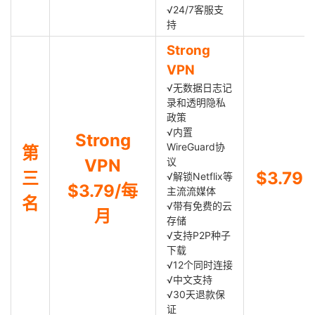
√24/7客服支
持
Strong
VPN
√无数据日志记
录和透明隐私
政策
√内置
Strong
WireGuard协
第
VPN
议
三
$3.79
√解锁Netflix等
$3.79/每
主流流媒体
名
√带有免费的云
月
存储
√支持P2P种子
下载
√12个同时连接
√中文支持
√30天退款保
证