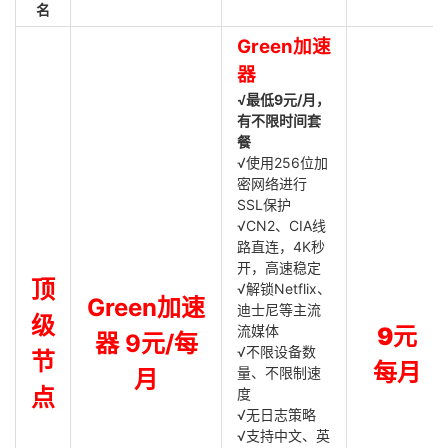
名
Green加速
器
√最低9元/月，
有不限时间套
餐
√使用256位加
密网络进行
SSL保护
√CN2、CIA线
路直连，4K秒
开，高速稳定
顶
√解锁Netflix、
Green加速
迪士尼等主流
级
流媒体
9元
器 9元/每
√不限设备数
节
每月
量、不限制速
月
点
度
√无日志策略
√支持中文、英