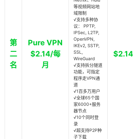
等视频网站地
域限制
√支持多种协
议： PPTP,
IPSec, L2TP,
OpenVPN,
第
Pure VPN
IKEv2, SSTP,
二
$2.14/每
SSL,
$2.14
WireGuard
名
月
√支持拆分隧道
功能，可指定
程序走VPN通
道
√1百多万用户
√全球65个国
家6000+服务
器节点
√10个同时登
录
√超支持P2P种
子下载