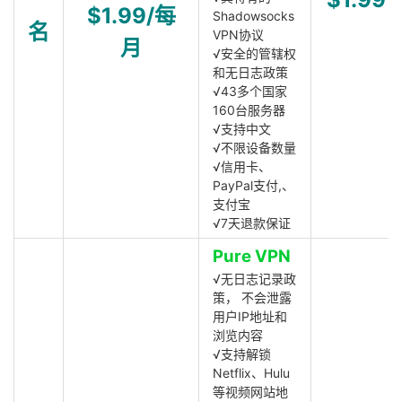
$1.99/每
Shadowsocks
名
VPN协议
月
√安全的管辖权
和无日志政策
√43多个国家
160台服务器
√支持中文
√不限设备数量
√信用卡、
PayPal支付,、
支付宝
√7天退款保证
Pure VPN
√无日志记录政
策， 不会泄露
用户IP地址和
浏览内容
√支持解锁
Netflix、Hulu
等视频网站地