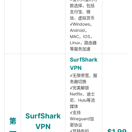
款选择，包括
支付宝、微
信、虚拟货币
√Windows，
Android，
MAC，IOS，
Linux，路由器
等服务加速
SurfShark
VPN
√无限带宽、服
务器切换
√完美解锁
Netflix、迪士
尼、Hulu等流
媒体
√支持
SurfShark
Wireguard加
第
VPN
密协议
一
$1.99
√其特有的