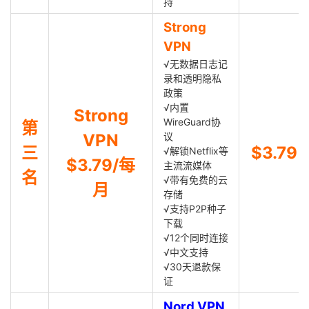
持
Strong
VPN
√无数据日志记
录和透明隐私
政策
√内置
Strong
WireGuard协
第
VPN
议
三
$3.79
√解锁Netflix等
$3.79/每
主流流媒体
名
√带有免费的云
月
存储
√支持P2P种子
下载
√12个同时连接
√中文支持
√30天退款保
证
Nord VPN