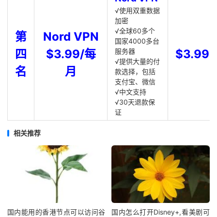
√使用双重数据
加密
√全球60多个
第
Nord VPN
国家4000多台
四
$3.99/每
服务器
$3.99
√提供大量的付
名
月
款选择，包括
支付宝、微信
√中文支持
√30天退款保
证
相关推荐
国内能用的香港节点可以访问谷
国内怎么打开Disney+,看美剧可