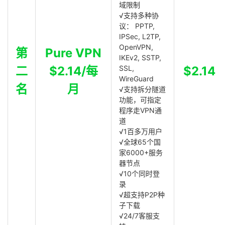
域限制
√支持多种协
议： PPTP,
IPSec, L2TP,
OpenVPN,
第
Pure VPN
IKEv2, SSTP,
二
$2.14/每
SSL,
$2.14
WireGuard
名
月
√支持拆分隧道
功能，可指定
程序走VPN通
道
√1百多万用户
√全球65个国
家6000+服务
器节点
√10个同时登
录
√超支持P2P种
子下载
√24/7客服支