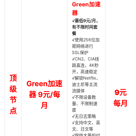
Green加速
器
√最低9元/月，
有不限时间套
餐
√使用256位加
密网络进行
SSL保护
√CN2、CIA线
路直连，4K秒
开，高速稳定
顶
√解锁Netflix、
Green加速
迪士尼等主流
级
流媒体
9元
器 9元/每
√不限设备数
节
每月
量、不限制速
月
点
度
√无日志策略
√支持中文、英
文、日文等
√提供大量的付