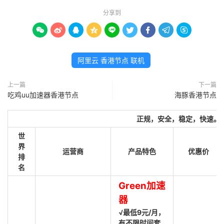
分享到









阿里云 香港节点 联机
上一篇
下一篇
吃鸡uu加速器香港节点
海豚香港节点
正规，安全，稳定，快速。
世
界
运营商
产品特色
优惠价
排
名
Green加速
器
√最低9元/月，
有不限时间套