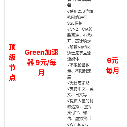
餐
√使用256位加
密网络进行
SSL保护
√CN2、CIA线
路直连，4K秒
开，高速稳定
顶
√解锁Netflix、
Green加速
迪士尼等主流
级
流媒体
9元
器 9元/每
√不限设备数
节
每月
量、不限制速
月
点
度
√无日志策略
√支持中文、英
文、日文等
√提供大量的付
款选择，包括
支付宝、微
信、虚拟货币
√Windows，