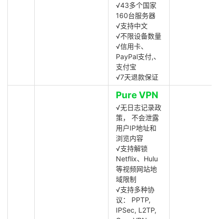
√43多个国家
160台服务器
√支持中文
√不限设备数量
√信用卡、
PayPal支付,、
支付宝
√7天退款保证
Pure VPN
√无日志记录政
策， 不会泄露
用户IP地址和
浏览内容
√支持解锁
Netflix、Hulu
等视频网站地
域限制
√支持多种协
议： PPTP,
IPSec, L2TP,