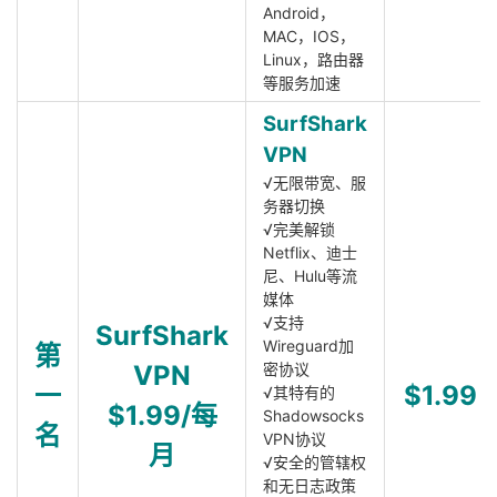
Android，
MAC，IOS，
Linux，路由器
等服务加速
SurfShark
VPN
√无限带宽、服
务器切换
√完美解锁
Netflix、迪士
尼、Hulu等流
媒体
√支持
SurfShark
Wireguard加
第
VPN
密协议
一
$1.99
√其特有的
$1.99/每
Shadowsocks
名
VPN协议
月
√安全的管辖权
和无日志政策