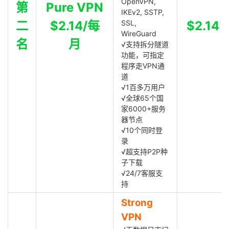
OpenVPN,
第
Pure VPN
IKEv2, SSTP,
二
$2.14/每
SSL,
$2.14
WireGuard
名
月
√支持拆分隧道
功能，可指定
程序走VPN通
道
√1百多万用户
√全球65个国
家6000+服务
器节点
√10个同时登
录
√超支持P2P种
子下载
√24/7客服支
持
Strong
VPN