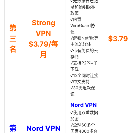
√无数据日志记
录和透明隐私
政策
√内置
Strong
WireGuard协
第
VPN
议
三
$3.79
√解锁Netflix等
$3.79/每
主流流媒体
名
√带有免费的云
月
存储
√支持P2P种子
下载
√12个同时连接
√中文支持
√30天退款保
证
Nord VPN
√使用双重数据
加密
√全球60多个
第
Nord VPN
国家4000多台