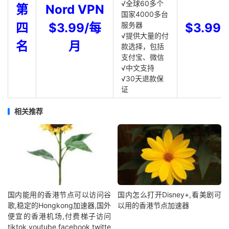
√全球60多个
第
Nord VPN
国家4000多台
四
$3.99/每
服务器
$3.99
√提供大量的付
名
月
款选择，包括
支付宝、微信
√中文支持
√30天退款保
证
相关推荐
国内能用的香港节点可以访问谷
国内怎么打开Disney+,看美剧可
歌,稳定的Hongkong加速器,国外
以用的香港节点加速器
便宜的香港机场,付费梯子访问
tiktok,youtube,facebook,twitte