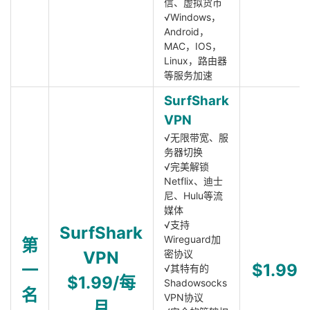
信、虚拟货币
√Windows，
Android，
MAC，IOS，
Linux，路由器
等服务加速
SurfShark
VPN
√无限带宽、服
务器切换
√完美解锁
Netflix、迪士
尼、Hulu等流
媒体
√支持
SurfShark
Wireguard加
第
VPN
密协议
一
$1.99
√其特有的
$1.99/每
Shadowsocks
名
VPN协议
月