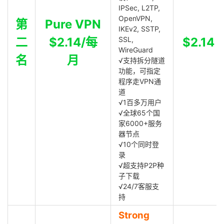
IPSec, L2TP,
OpenVPN,
第
Pure VPN
IKEv2, SSTP,
二
$2.14/每
SSL,
$2.14
WireGuard
名
月
√支持拆分隧道
功能，可指定
程序走VPN通
道
√1百多万用户
√全球65个国
家6000+服务
器节点
√10个同时登
录
√超支持P2P种
子下载
√24/7客服支
持
Strong