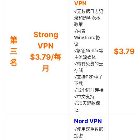
VPN
√无数据日志记
录和透明隐私
政策
√内置
Strong
WireGuard协
第
VPN
议
三
$3.79
√解锁Netflix等
$3.79/每
主流流媒体
名
√带有免费的云
月
存储
√支持P2P种子
下载
√12个同时连接
√中文支持
√30天退款保
证
Nord VPN
√使用双重数据
加密