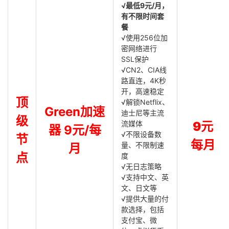
√最低9元/月，
有不限时间套
餐
√使用256位加
密网络进行
SSL保护
√CN2、CIA线
路直连，4K秒
开，高速稳定
顶
√解锁Netflix、
Green加速
迪士尼等主流
级
流媒体
9元
器 9元/每
√不限设备数
节
每月
量、不限制速
月
点
度
√无日志策略
√支持中文、英
文、日文等
√提供大量的付
款选择，包括
支付宝、微