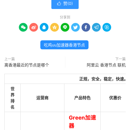
赞(
0
)

分享到









吃鸡uu加速器香港节点
上一篇
下一篇
离香港最近的节点是哪个
阿里云 香港节点 联机
正规，安全，稳定，快速。
世
界
运营商
产品特色
优惠价
排
名
Green加速
器