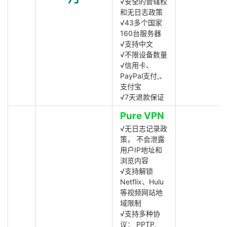
√安全的管辖权
和无日志政策
√43多个国家
160台服务器
√支持中文
√不限设备数量
√信用卡、
PayPal支付,、
支付宝
√7天退款保证
Pure VPN
√无日志记录政
策， 不会泄露
用户IP地址和
浏览内容
√支持解锁
Netflix、Hulu
等视频网站地
域限制
√支持多种协
议： PPTP,