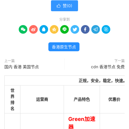
赞(
0
)

分享到









香港原生节点
上一篇
下一篇
国内 香港 美国节点
cdn 香港节点 免费
正规，安全，稳定，快速。
世
界
运营商
产品特色
优惠价
排
名
Green加速
器