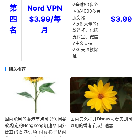
√全球60多个
第
Nord VPN
国家4000多台
四
$3.99/每
服务器
$3.99
√提供大量的付
名
月
款选择，包括
支付宝、微信
√中文支持
√30天退款保
证
相关推荐
国内能用的香港节点可以访问谷
国内怎么打开Disney+,看美剧可
歌,稳定的Hongkong加速器,国外
以用的香港节点加速器
便宜的香港机场,付费梯子访问