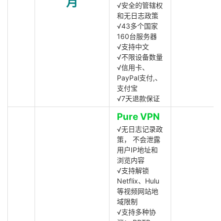
月
√安全的管辖权
和无日志政策
√43多个国家
160台服务器
√支持中文
√不限设备数量
√信用卡、
PayPal支付,、
支付宝
√7天退款保证
Pure VPN
√无日志记录政
策， 不会泄露
用户IP地址和
浏览内容
√支持解锁
Netflix、Hulu
等视频网站地
域限制
√支持多种协