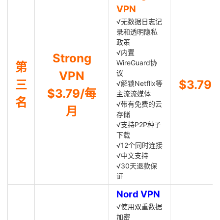
VPN
√无数据日志记
录和透明隐私
政策
√内置
Strong
WireGuard协
第
VPN
议
三
$3.79
√解锁Netflix等
$3.79/每
主流流媒体
名
√带有免费的云
月
存储
√支持P2P种子
下载
√12个同时连接
√中文支持
√30天退款保
证
Nord VPN
√使用双重数据
加密