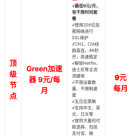
√最低9元/月，
有不限时间套
餐
√使用256位加
密网络进行
SSL保护
√CN2、CIA线
路直连，4K秒
开，高速稳定
顶
√解锁Netflix、
Green加速
迪士尼等主流
级
流媒体
9元
器 9元/每
√不限设备数
节
每月
量、不限制速
月
点
度
√无日志策略
√支持中文、英
文、日文等
√提供大量的付
款选择，包括
支付宝、微