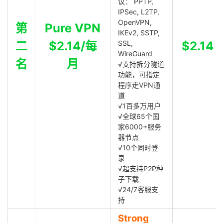
议： PPTP,
IPSec, L2TP,
OpenVPN,
第
Pure VPN
IKEv2, SSTP,
二
$2.14/每
SSL,
$2.14
WireGuard
名
月
√支持拆分隧道
功能，可指定
程序走VPN通
道
√1百多万用户
√全球65个国
家6000+服务
器节点
√10个同时登
录
√超支持P2P种
子下载
√24/7客服支
持
Strong