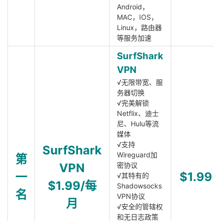
Android，
MAC，IOS，
Linux，路由器
等服务加速
SurfShark
VPN
√无限带宽、服
务器切换
√完美解锁
Netflix、迪士
尼、Hulu等流
媒体
√支持
SurfShark
Wireguard加
第
VPN
密协议
一
$1.99
√其特有的
$1.99/每
Shadowsocks
名
VPN协议
月
√安全的管辖权
和无日志政策