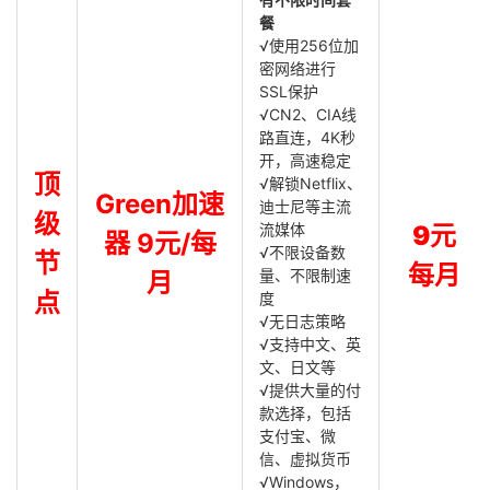
餐
√使用256位加
密网络进行
SSL保护
√CN2、CIA线
路直连，4K秒
开，高速稳定
顶
√解锁Netflix、
Green加速
迪士尼等主流
级
流媒体
9元
器 9元/每
√不限设备数
节
每月
量、不限制速
月
点
度
√无日志策略
√支持中文、英
文、日文等
√提供大量的付
款选择，包括
支付宝、微
信、虚拟货币
√Windows，