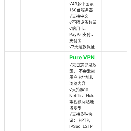
√43多个国家
160台服务器
√支持中文
√不限设备数量
√信用卡、
PayPal支付,、
支付宝
√7天退款保证
Pure VPN
√无日志记录政
策， 不会泄露
用户IP地址和
浏览内容
√支持解锁
Netflix、Hulu
等视频网站地
域限制
√支持多种协
议： PPTP,
IPSec, L2TP,