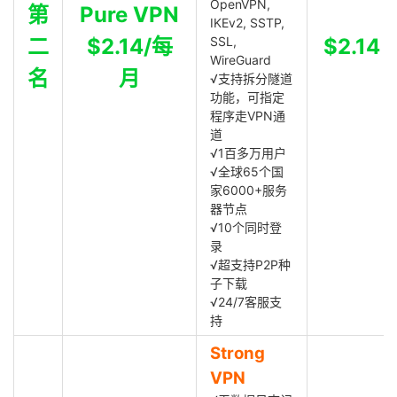
OpenVPN,
第
Pure VPN
IKEv2, SSTP,
二
$2.14/每
SSL,
$2.14
WireGuard
名
月
√支持拆分隧道
功能，可指定
程序走VPN通
道
√1百多万用户
√全球65个国
家6000+服务
器节点
√10个同时登
录
√超支持P2P种
子下载
√24/7客服支
持
Strong
VPN