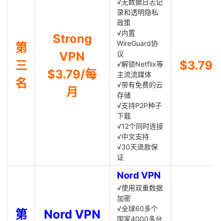
√无数据日志记
录和透明隐私
政策
√内置
Strong
WireGuard协
第
VPN
议
三
$3.79
√解锁Netflix等
$3.79/每
主流流媒体
名
√带有免费的云
月
存储
√支持P2P种子
下载
√12个同时连接
√中文支持
√30天退款保
证
Nord VPN
√使用双重数据
加密
√全球60多个
第
Nord VPN
国家4000多台