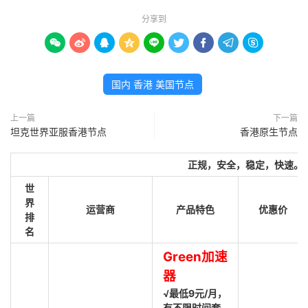
分享到









国内 香港 美国节点
上一篇
下一篇
坦克世界亚服香港节点
香港原生节点
正规，安全，稳定，快速。
世
界
运营商
产品特色
优惠价
排
名
Green加速
器
√最低9元/月，
有不限时间套