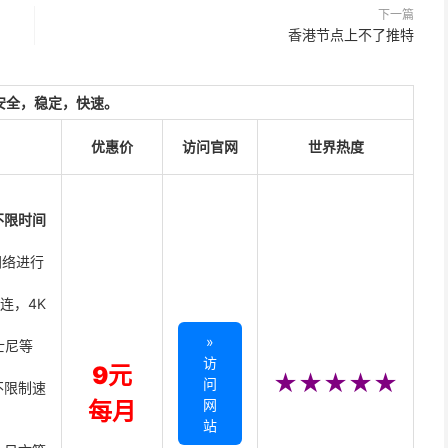
下一篇
香港节点上不了推特
安全，稳定，快速。
优惠价
访问官网
世界热度
不限时间
网络进行
直连，4K
»
迪士尼等
访
9元
★★★★★
问
不限制速
网
每月
站