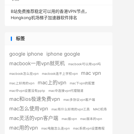
B站免费推荐稳定可以用的香港VPN节点，
Hongkong机场梯子加速器软件排名
标签
google iphone
iphone google
macbook一用vpn就死机
macbook可以用vpn吗
mac vpn
macbook怎么挂vpn
macbook连不上学校vpn
mac上的vpn
mac上好用的vpn
mac下vpn的配置
mac中vpn设置没有pptp
mac中连接vpn代理隧道
mac和ios极速免费vpn
mac多协议vpn客户端
mac怎么使用vpn
mac有什么好用的vpn工具
MAC机场
mac灵活的vpn客户端
mac版vpn
mac版本的vpn
mac用的vpn
mac电脑怎么连vpn
mac系统vpn设置教程