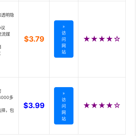
和透明隐
»
协议
访
主流流媒
$3.79
★★★★☆
问
网
储
站
载
密
»
000多
访
$3.99
★★★★☆
问
选择，包
网
站