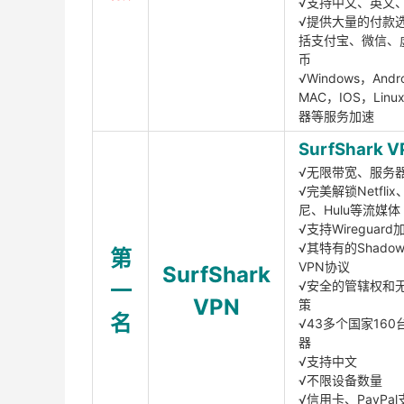
√支持中文、英文
√提供大量的付款
括支付宝、微信、
币
√Windows，Andr
MAC，IOS，Lin
器等服务加速
SurfShark V
√无限带宽、服务
√完美解锁Netfli
尼、Hulu等流媒体
√支持Wireguar
√其特有的Shadows
第
VPN协议
SurfShark
一
√安全的管辖权和
VPN
策
名
√43多个国家160
器
√支持中文
√不限设备数量
√信用卡、PayPal