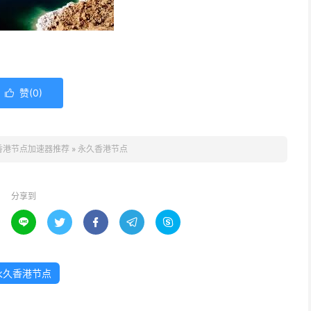
赞(
0
)

香港节点加速器推荐
»
永久香港节点
分享到





永久香港节点