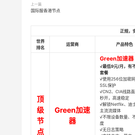
上一篇
国际服香港节点
正规，
世界
运营商
产品特色
排名
Green加速器
√最低9元/月，有
套餐
√使用256位加密
SSL保护
√CN2、CIA线路
顶
秒开，高速稳定
√解锁Netflix、
级
Green加速
主流流媒体
√不限设备数量、
节
器
度
√无日志策略
点