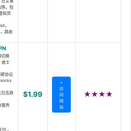
、日文等
选择，包
虚拟货
oid，
ux，路由
PN
器切换
x、迪士
d加密协议
ocks
»
访
无日志政
$1.99
★★★★
问
网
台服务
站
支付,、