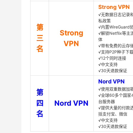
Strong VPN
√无数据日志记录
私政策
第
√内置WireGuard
Strong
√解锁Netflix等
三
体
VPN
√带有免费的云存
名
√支持P2P种子下
√12个同时连接
√中文支持
√30天退款保证
Nord VPN
√使用双重数据加
第
√全球60多个国家4
四
Nord VPN
台服务器
√提供大量的付款
名
括支付宝、微信
√中文支持
√30天退款保证