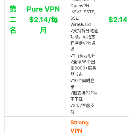
OpenVPN,
第
Pure VPN
IKEv2, SSTP,
二
$2.14/每
SSL,
$2.14
WireGuard
名
月
√支持拆分隧道
功能，可指定
程序走VPN通
道
√1百多万用户
√全球65个国
家6000+服务
器节点
√10个同时登
录
√超支持P2P种
子下载
√24/7客服支
持
Strong
VPN