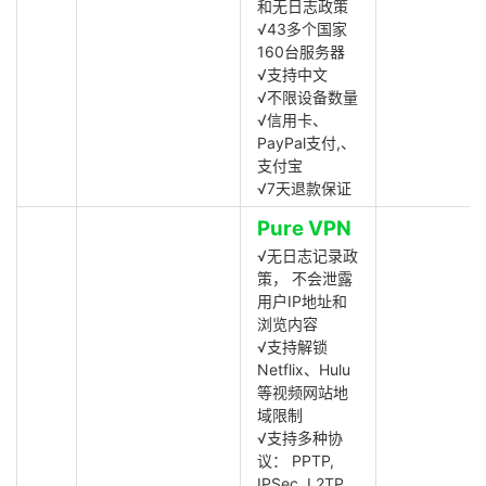
和无日志政策
√43多个国家
160台服务器
√支持中文
√不限设备数量
√信用卡、
PayPal支付,、
支付宝
√7天退款保证
Pure VPN
√无日志记录政
策， 不会泄露
用户IP地址和
浏览内容
√支持解锁
Netflix、Hulu
等视频网站地
域限制
√支持多种协
议： PPTP,
IPSec, L2TP,