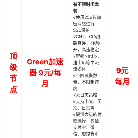
有不限时间套
餐
√使用256位加
密网络进行
SSL保护
√CN2、CIA线
路直连，4K秒
开，高速稳定
顶
√解锁Netflix、
Green加速
迪士尼等主流
级
流媒体
9元
器 9元/每
√不限设备数
节
每月
量、不限制速
月
点
度
√无日志策略
√支持中文、英
文、日文等
√提供大量的付
款选择，包括
支付宝、微
信、虚拟货币