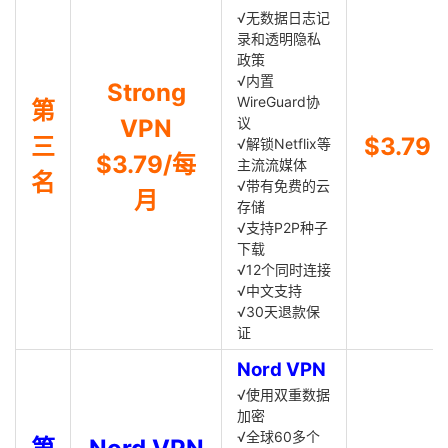
√无数据日志记
录和透明隐私
政策
√内置
Strong
WireGuard协
第
VPN
议
三
$3.79
√解锁Netflix等
$3.79/每
主流流媒体
名
√带有免费的云
月
存储
√支持P2P种子
下载
√12个同时连接
√中文支持
√30天退款保
证
Nord VPN
√使用双重数据
加密
√全球60多个