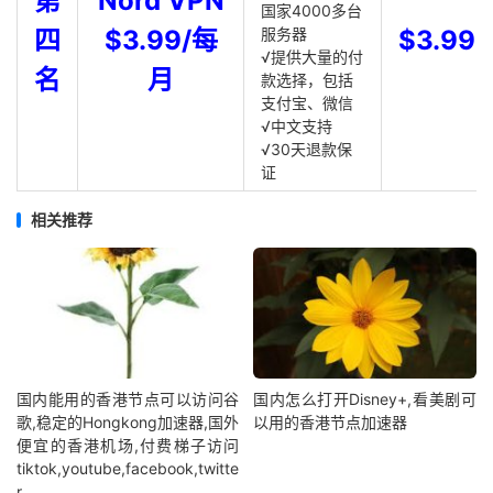
第
Nord VPN
国家4000多台
四
$3.99/每
服务器
$3.99
√提供大量的付
名
月
款选择，包括
支付宝、微信
√中文支持
√30天退款保
证
相关推荐
国内能用的香港节点可以访问谷
国内怎么打开Disney+,看美剧可
歌,稳定的Hongkong加速器,国外
以用的香港节点加速器
便宜的香港机场,付费梯子访问
tiktok,youtube,facebook,twitte
r