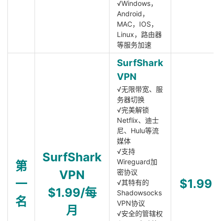
√Windows，
Android，
MAC，IOS，
Linux，路由器
等服务加速
SurfShark
VPN
√无限带宽、服
务器切换
√完美解锁
Netflix、迪士
尼、Hulu等流
媒体
√支持
SurfShark
Wireguard加
第
VPN
密协议
一
$1.99
√其特有的
$1.99/每
Shadowsocks
名
VPN协议
月
√安全的管辖权