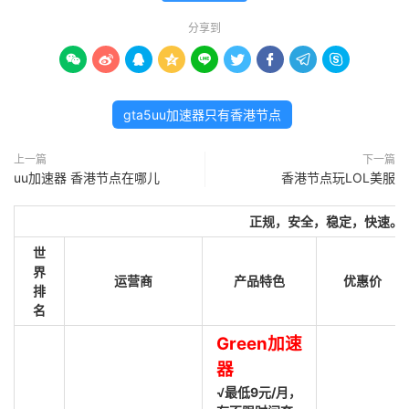
分享到









gta5uu加速器只有香港节点
上一篇
下一篇
uu加速器 香港节点在哪儿
香港节点玩LOL美服
正规，安全，稳定，快速。
世
界
运营商
产品特色
优惠价
排
名
Green加速
器
√最低9元/月，