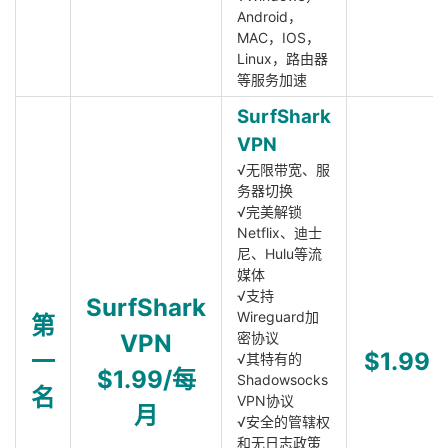
Android，
MAC，IOS，
Linux，路由器
等服务加速
SurfShark
VPN
√无限带宽、服
务器切换
√完美解锁
Netflix、迪士
尼、Hulu等流
媒体
√支持
SurfShark
Wireguard加
第
VPN
密协议
一
$1.99
√其特有的
$1.99/每
Shadowsocks
名
VPN协议
月
√安全的管辖权
和无日志政策