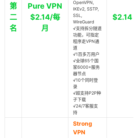
OpenVPN,
第
Pure VPN
IKEv2, SSTP,
二
$2.14/每
SSL,
$2.14
WireGuard
名
月
√支持拆分隧道
功能，可指定
程序走VPN通
道
√1百多万用户
√全球65个国
家6000+服务
器节点
√10个同时登
录
√超支持P2P种
子下载
√24/7客服支
持
Strong
VPN