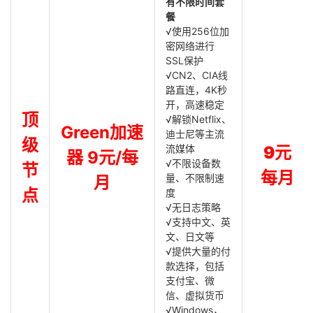
有不限时间套
餐
√使用256位加
密网络进行
SSL保护
√CN2、CIA线
路直连，4K秒
开，高速稳定
顶
√解锁Netflix、
Green加速
迪士尼等主流
级
流媒体
9元
器 9元/每
√不限设备数
节
每月
量、不限制速
月
点
度
√无日志策略
√支持中文、英
文、日文等
√提供大量的付
款选择，包括
支付宝、微
信、虚拟货币
√Windows，