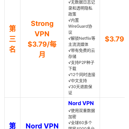
√无数据日志记
录和透明隐私
政策
√内置
Strong
WireGuard协
第
VPN
议
三
$3.79
√解锁Netflix等
$3.79/每
主流流媒体
名
√带有免费的云
月
存储
√支持P2P种子
下载
√12个同时连接
√中文支持
√30天退款保
证
Nord VPN
√使用双重数据
加密
√全球60多个
第
Nord VPN
国家4000多台