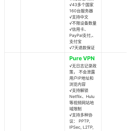
√43多个国家
160台服务器
√支持中文
√不限设备数量
√信用卡、
PayPal支付,、
支付宝
√7天退款保证
Pure VPN
√无日志记录政
策， 不会泄露
用户IP地址和
浏览内容
√支持解锁
Netflix、Hulu
等视频网站地
域限制
√支持多种协
议： PPTP,
IPSec, L2TP,