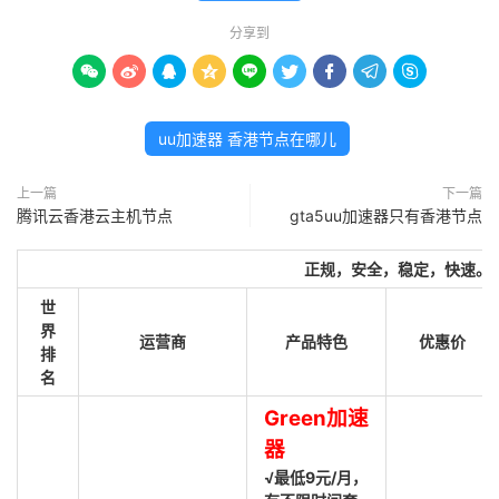
分享到









uu加速器 香港节点在哪儿
上一篇
下一篇
腾讯云香港云主机节点
gta5uu加速器只有香港节点
正规，安全，稳定，快速。
世
界
运营商
产品特色
优惠价
排
名
Green加速
器
√最低9元/月，