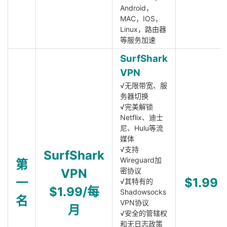
Android，
MAC，IOS，
Linux，路由器
等服务加速
SurfShark
VPN
√无限带宽、服
务器切换
√完美解锁
Netflix、迪士
尼、Hulu等流
媒体
√支持
SurfShark
Wireguard加
第
VPN
密协议
一
$1.99
√其特有的
$1.99/每
Shadowsocks
名
VPN协议
月
√安全的管辖权
和无日志政策