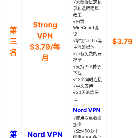
√无数据日志记
录和透明隐私
政策
√内置
Strong
WireGuard协
第
VPN
议
三
$3.79
√解锁Netflix等
$3.79/每
主流流媒体
名
√带有免费的云
月
存储
√支持P2P种子
下载
√12个同时连接
√中文支持
√30天退款保
证
Nord VPN
√使用双重数据
加密
√全球60多个
第
Nord VPN
国家4000多台