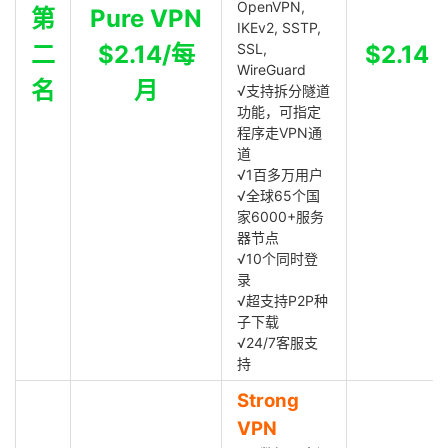
OpenVPN,
第
Pure VPN
IKEv2, SSTP,
二
$2.14/每
SSL,
$2.14
WireGuard
名
月
√支持拆分隧道
功能，可指定
程序走VPN通
道
√1百多万用户
√全球65个国
家6000+服务
器节点
√10个同时登
录
√超支持P2P种
子下载
√24/7客服支
持
Strong
VPN