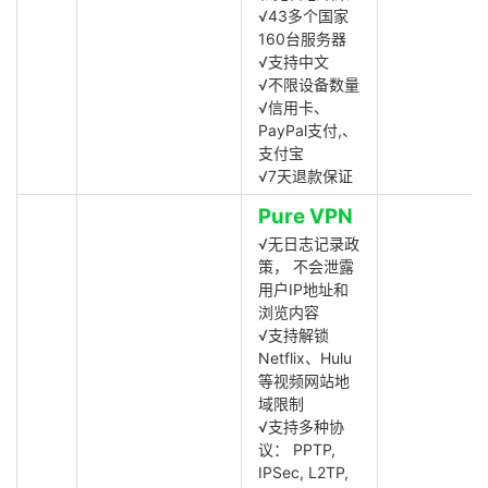
√43多个国家
160台服务器
√支持中文
√不限设备数量
√信用卡、
PayPal支付,、
支付宝
√7天退款保证
Pure VPN
√无日志记录政
策， 不会泄露
用户IP地址和
浏览内容
√支持解锁
Netflix、Hulu
等视频网站地
域限制
√支持多种协
议： PPTP,
IPSec, L2TP,