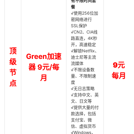
有不限时间套
餐
√使用256位加
密网络进行
SSL保护
√CN2、CIA线
路直连，4K秒
开，高速稳定
顶
√解锁Netflix、
Green加速
迪士尼等主流
级
流媒体
9元
器 9元/每
√不限设备数
节
每月
量、不限制速
月
点
度
√无日志策略
√支持中文、英
文、日文等
√提供大量的付
款选择，包括
支付宝、微
信、虚拟货币
√Windows，