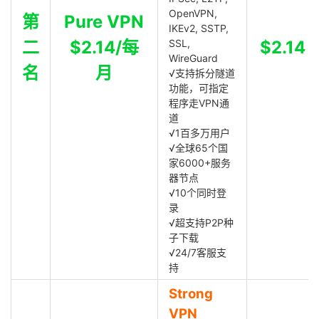
OpenVPN,
第
Pure VPN
IKEv2, SSTP,
二
$2.14/每
SSL,
$2.14
WireGuard
名
月
√支持拆分隧道
功能，可指定
程序走VPN通
道
√1百多万用户
√全球65个国
家6000+服务
器节点
√10个同时登
录
√超支持P2P种
子下载
√24/7客服支
持
Strong
VPN