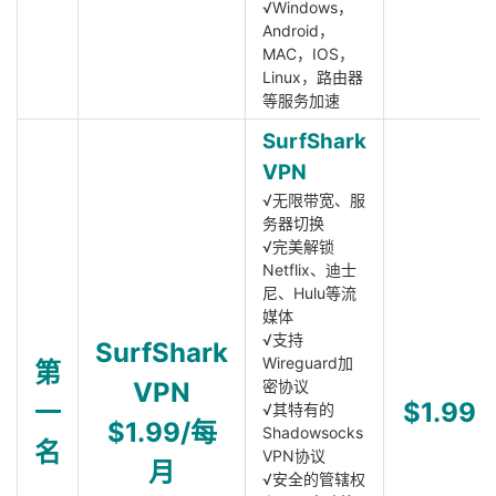
√Windows，
Android，
MAC，IOS，
Linux，路由器
等服务加速
SurfShark
VPN
√无限带宽、服
务器切换
√完美解锁
Netflix、迪士
尼、Hulu等流
媒体
√支持
SurfShark
Wireguard加
第
VPN
密协议
一
$1.99
√其特有的
$1.99/每
Shadowsocks
名
VPN协议
月
√安全的管辖权