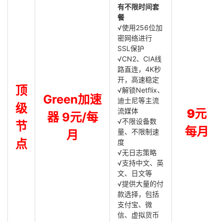
有不限时间套
餐
√使用256位加
密网络进行
SSL保护
√CN2、CIA线
路直连，4K秒
开，高速稳定
顶
√解锁Netflix、
Green加速
迪士尼等主流
级
流媒体
9元
器 9元/每
√不限设备数
节
每月
量、不限制速
月
点
度
√无日志策略
√支持中文、英
文、日文等
√提供大量的付
款选择，包括
支付宝、微
信、虚拟货币