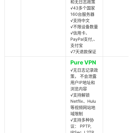
和无日志政策
√43多个国家
160台服务器
√支持中文
√不限设备数量
√信用卡、
PayPal支付,、
支付宝
√7天退款保证
Pure VPN
√无日志记录政
策， 不会泄露
用户IP地址和
浏览内容
√支持解锁
Netflix、Hulu
等视频网站地
域限制
√支持多种协
议： PPTP,
IPSec, L2TP,