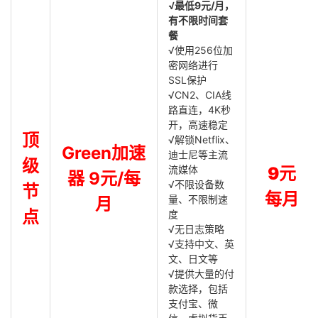
√最低9元/月，
有不限时间套
餐
√使用256位加
密网络进行
SSL保护
√CN2、CIA线
路直连，4K秒
开，高速稳定
顶
√解锁Netflix、
Green加速
迪士尼等主流
级
流媒体
9元
器 9元/每
√不限设备数
节
每月
量、不限制速
月
点
度
√无日志策略
√支持中文、英
文、日文等
√提供大量的付
款选择，包括
支付宝、微