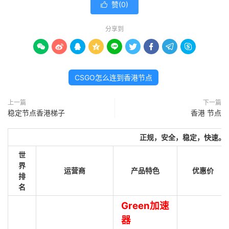
赞(
0
)

分享到









CSGO怎么连到香港节点
上一篇
下一篇
稳定节点香港梯子
香港 节点
正规，安全，稳定，快速。
世
界
运营商
产品特色
优惠价
排
名
Green加速
器