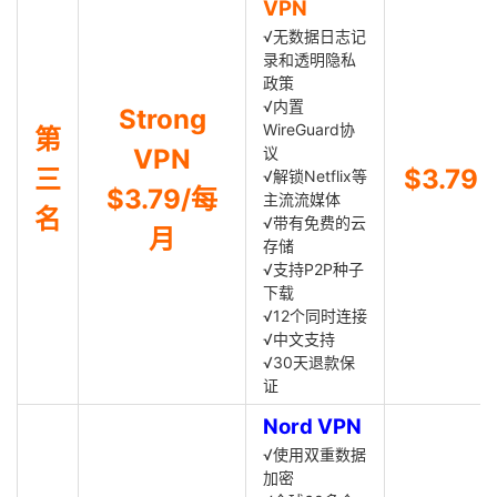
VPN
√无数据日志记
录和透明隐私
政策
√内置
Strong
WireGuard协
第
VPN
议
三
$3.79
√解锁Netflix等
$3.79/每
主流流媒体
名
√带有免费的云
月
存储
√支持P2P种子
下载
√12个同时连接
√中文支持
√30天退款保
证
Nord VPN
√使用双重数据
加密