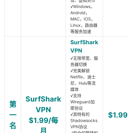
信、虚拟货币
√Windows，
Android，
MAC，IOS，
Linux，路由器
等服务加速
SurfShark
VPN
√无限带宽、服
务器切换
√完美解锁
Netflix、迪士
尼、Hulu等流
媒体
√支持
SurfShark
Wireguard加
第
VPN
密协议
一
$1.99
√其特有的
$1.99/每
Shadowsocks
名
VPN协议
月
√安全的管辖权