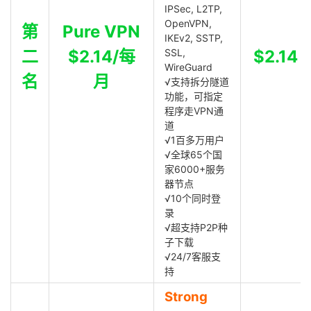
IPSec, L2TP,
OpenVPN,
第
Pure VPN
IKEv2, SSTP,
二
$2.14/每
SSL,
$2.14
WireGuard
名
月
√支持拆分隧道
功能，可指定
程序走VPN通
道
√1百多万用户
√全球65个国
家6000+服务
器节点
√10个同时登
录
√超支持P2P种
子下载
√24/7客服支
持
Strong