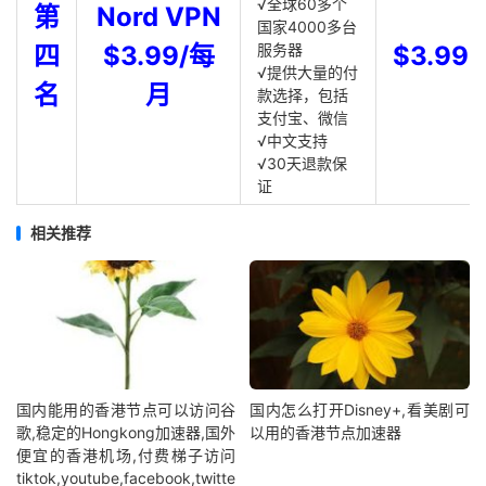
√全球60多个
第
Nord VPN
国家4000多台
四
$3.99/每
服务器
$3.99
√提供大量的付
名
月
款选择，包括
支付宝、微信
√中文支持
√30天退款保
证
相关推荐
国内能用的香港节点可以访问谷
国内怎么打开Disney+,看美剧可
歌,稳定的Hongkong加速器,国外
以用的香港节点加速器
便宜的香港机场,付费梯子访问
tiktok,youtube,facebook,twitte