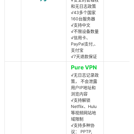
和无日志政策
√43多个国家
160台服务器
√支持中文
√不限设备数量
√信用卡、
PayPal支付,、
支付宝
√7天退款保证
Pure VPN
√无日志记录政
策， 不会泄露
用户IP地址和
浏览内容
√支持解锁
Netflix、Hulu
等视频网站地
域限制
√支持多种协
议： PPTP,