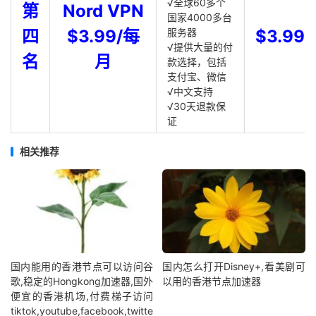
√全球60多个
第
Nord VPN
国家4000多台
四
$3.99/每
服务器
$3.99
√提供大量的付
名
月
款选择，包括
支付宝、微信
√中文支持
√30天退款保
证
相关推荐
国内能用的香港节点可以访问谷
国内怎么打开Disney+,看美剧可
歌,稳定的Hongkong加速器,国外
以用的香港节点加速器
便宜的香港机场,付费梯子访问
tiktok,youtube,facebook,twitte