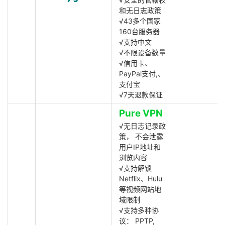
和无日志政策
√43多个国家
160台服务器
√支持中文
√不限设备数量
√信用卡、
PayPal支付,、
支付宝
√7天退款保证
Pure VPN
√无日志记录政
策， 不会泄露
用户IP地址和
浏览内容
√支持解锁
Netflix、Hulu
等视频网站地
域限制
√支持多种协
议： PPTP,