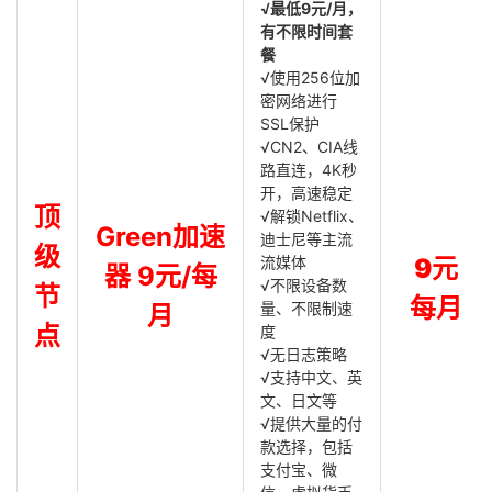
√最低9元/月，
有不限时间套
餐
√使用256位加
密网络进行
SSL保护
√CN2、CIA线
路直连，4K秒
开，高速稳定
顶
√解锁Netflix、
Green加速
迪士尼等主流
级
流媒体
9元
器 9元/每
√不限设备数
节
每月
量、不限制速
月
点
度
√无日志策略
√支持中文、英
文、日文等
√提供大量的付
款选择，包括
支付宝、微