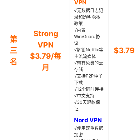
VPN
√无数据日志记
录和透明隐私
政策
√内置
Strong
WireGuard协
第
VPN
议
三
$3.79
√解锁Netflix等
$3.79/每
主流流媒体
名
√带有免费的云
月
存储
√支持P2P种子
下载
√12个同时连接
√中文支持
√30天退款保
证
Nord VPN
√使用双重数据
加密