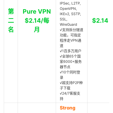
IPSec, L2TP,
OpenVPN,
第
Pure VPN
IKEv2, SSTP,
二
$2.14/每
SSL,
$2.14
WireGuard
名
月
√支持拆分隧道
功能，可指定
程序走VPN通
道
√1百多万用户
√全球65个国
家6000+服务
器节点
√10个同时登
录
√超支持P2P种
子下载
√24/7客服支
持
Strong