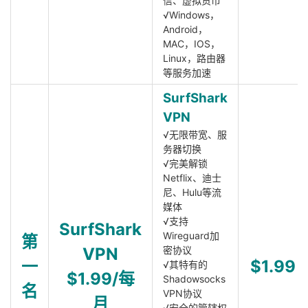
信、虚拟货币
√Windows，
Android，
MAC，IOS，
Linux，路由器
等服务加速
SurfShark
VPN
√无限带宽、服
务器切换
√完美解锁
Netflix、迪士
尼、Hulu等流
媒体
√支持
SurfShark
Wireguard加
第
VPN
密协议
一
$1.99
√其特有的
$1.99/每
Shadowsocks
名
VPN协议
月
√安全的管辖权