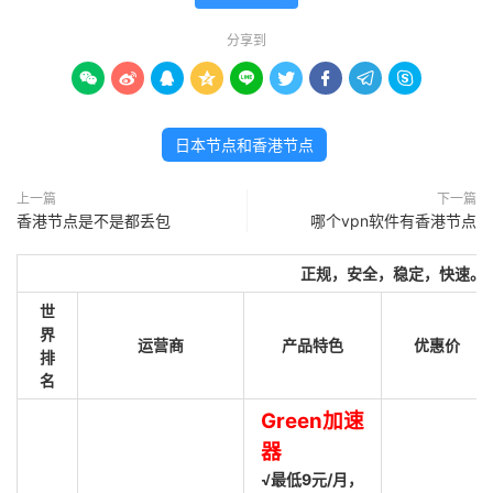
分享到









日本节点和香港节点
上一篇
下一篇
香港节点是不是都丢包
哪个vpn软件有香港节点
正规，安全，稳定，快速。
世
界
运营商
产品特色
优惠价
排
名
Green加速
器
√最低9元/月，