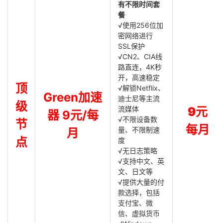
有不限时间套
餐
√使用256位加
密网络进行
SSL保护
√CN2、CIA线
路直连，4K秒
开，高速稳定
顶
√解锁Netflix、
Green加速
迪士尼等主流
级
流媒体
9元
器 9元/每
√不限设备数
节
每月
量、不限制速
月
点
度
√无日志策略
√支持中文、英
文、日文等
√提供大量的付
款选择，包括
支付宝、微
信、虚拟货币