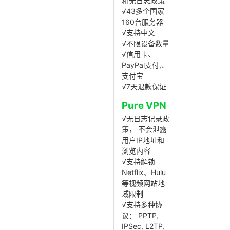
和无日志政策
√43多个国家
160台服务器
√支持中文
√不限设备数量
√信用卡、
PayPal支付,、
支付宝
√7天退款保证
Pure VPN
√无日志记录政
策， 不会泄露
用户IP地址和
浏览内容
√支持解锁
Netflix、Hulu
等视频网站地
域限制
√支持多种协
议： PPTP,
IPSec, L2TP,