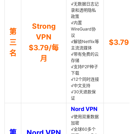
√无数据日志记
录和透明隐私
政策
√内置
Strong
WireGuard协
第
VPN
议
三
$3.79
√解锁Netflix等
$3.79/每
主流流媒体
名
√带有免费的云
月
存储
√支持P2P种子
下载
√12个同时连接
√中文支持
√30天退款保
证
Nord VPN
√使用双重数据
加密
√全球60多个
第
Nord VPN