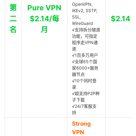
OpenVPN,
第
Pure VPN
IKEv2, SSTP,
二
$2.14/每
SSL,
$2.14
WireGuard
名
月
√支持拆分隧道
功能，可指定
程序走VPN通
道
√1百多万用户
√全球65个国
家6000+服务
器节点
√10个同时登
录
√超支持P2P种
子下载
√24/7客服支
持
Strong
VPN