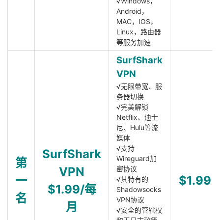
√Windows，
Android，
MAC，IOS，
Linux，路由器
等服务加速
SurfShark
VPN
√无限带宽、服
务器切换
√完美解锁
Netflix、迪士
尼、Hulu等流
媒体
√支持
SurfShark
Wireguard加
第
VPN
密协议
一
$1.99
√其特有的
$1.99/每
Shadowsocks
名
VPN协议
月
√安全的管辖权