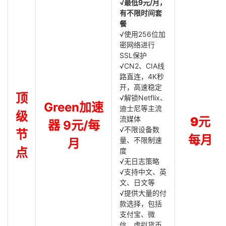
√最低9元/月，
有不限时间套
餐
√使用256位加
密网络进行
SSL保护
√CN2、CIA线
路直连，4K秒
开，高速稳定
顶
√解锁Netflix、
Green加速
迪士尼等主流
级
流媒体
9元
器 9元/每
√不限设备数
节
每月
量、不限制速
月
点
度
√无日志策略
√支持中文、英
文、日文等
√提供大量的付
款选择，包括
支付宝、微
信、虚拟货币