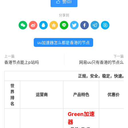
赞(
0
)

分享到









uu加速器怎么都是香港的节点
上一篇
下一篇
香港节点能上p站吗
网易uu只有香港的节点么
正规，安全，稳定，快速。
世
界
运营商
产品特色
优惠价
排
名
Green加速
器