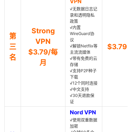
VPN
√无数据日志记
录和透明隐私
政策
√内置
Strong
WireGuard协
第
VPN
议
三
$3.79
√解锁Netflix等
$3.79/每
主流流媒体
名
√带有免费的云
月
存储
√支持P2P种子
下载
√12个同时连接
√中文支持
√30天退款保
证
Nord VPN
√使用双重数据
加密