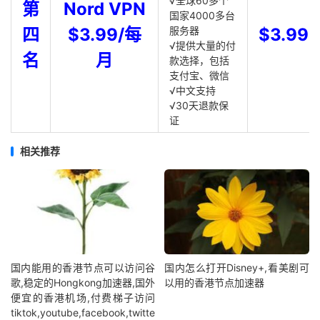
√全球60多个
第
Nord VPN
国家4000多台
四
$3.99/每
服务器
$3.99
√提供大量的付
名
月
款选择，包括
支付宝、微信
√中文支持
√30天退款保
证
相关推荐
国内能用的香港节点可以访问谷
国内怎么打开Disney+,看美剧可
歌,稳定的Hongkong加速器,国外
以用的香港节点加速器
便宜的香港机场,付费梯子访问
tiktok,youtube,facebook,twitte