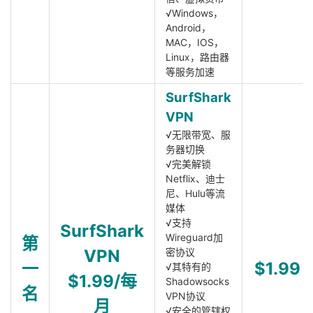
√Windows，
Android，
MAC，IOS，
Linux，路由器
等服务加速
SurfShark
VPN
√无限带宽、服
务器切换
√完美解锁
Netflix、迪士
尼、Hulu等流
媒体
√支持
SurfShark
Wireguard加
第
VPN
密协议
一
$1.99
√其特有的
$1.99/每
Shadowsocks
名
VPN协议
月
√安全的管辖权