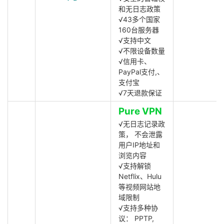
和无日志政策
√43多个国家
160台服务器
√支持中文
√不限设备数量
√信用卡、
PayPal支付,、
支付宝
√7天退款保证
Pure VPN
√无日志记录政
策， 不会泄露
用户IP地址和
浏览内容
√支持解锁
Netflix、Hulu
等视频网站地
域限制
√支持多种协
议： PPTP,