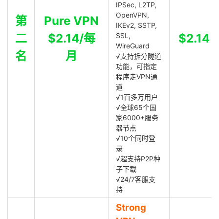
IPSec, L2TP,
OpenVPN,
第
Pure VPN
IKEv2, SSTP,
二
$2.14/每
SSL,
$2.14
WireGuard
名
月
√支持拆分隧道
功能，可指定
程序走VPN通
道
√1百多万用户
√全球65个国
家6000+服务
器节点
√10个同时登
录
√超支持P2P种
子下载
√24/7客服支
持
Strong