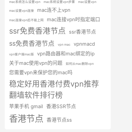
mac系统怎么设置vpn
mac系统设置vpn步骤
mac设置vpn
mac连不上vpn
mac设置vpn连接
mac连接vpn时指定端口
mac连接vpn后不能上网
ssr免费香港节点
ssr香港节点
ss免费香港节点
vpnmacd
vpn mac
vpn路由器和mac绑定的ip
vpn客户端mac版
关于mac使用vpn的问题
如何从mac删除vpn
您需要vpn来保护您的mac吗
稳定好用香港付费vpn推荐
翻墙软件排行榜
苹果手机 gmail
香港SSR节点
香港节点
香港节点ss