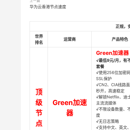
上一篇
华为云香港节点速度
正规，
世界
运营商
产品特色
排名
Green加速器
√最低9元/月，有
套餐
√使用256位加密
SSL保护
√CN2、CIA线路
顶
秒开，高速稳定
√解锁Netflix、
级
Green加速
主流流媒体
√不限设备数量、
节
器
度
√无日志策略
点
√支持中文、英文