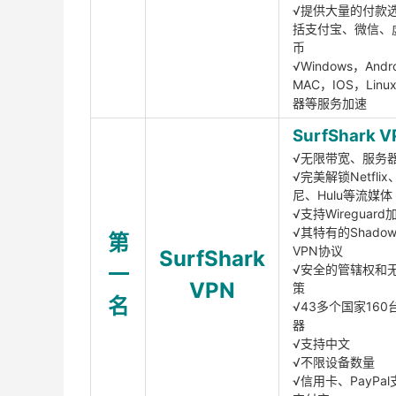
√提供大量的付款
括支付宝、微信、
币
√Windows，Andr
MAC，IOS，Lin
器等服务加速
SurfShark V
√无限带宽、服务
√完美解锁Netfli
尼、Hulu等流媒体
√支持Wireguar
√其特有的Shadows
第
VPN协议
SurfShark
一
√安全的管辖权和
VPN
策
名
√43多个国家160
器
√支持中文
√不限设备数量
√信用卡、PayPal