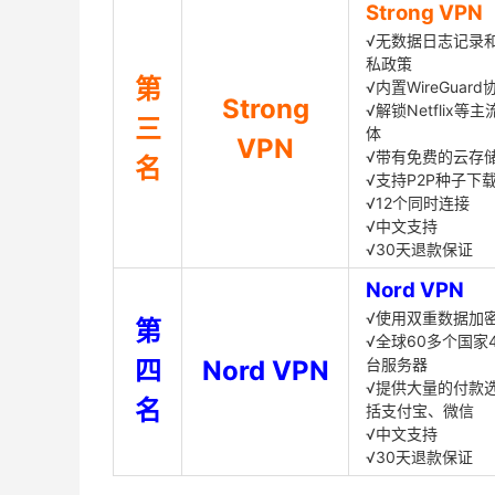
Strong VPN
√无数据日志记录
私政策
第
√内置WireGuard
Strong
√解锁Netflix等
三
体
VPN
√带有免费的云存
名
√支持P2P种子下
√12个同时连接
√中文支持
√30天退款保证
Nord VPN
√使用双重数据加
第
√全球60多个国家4
四
Nord VPN
台服务器
√提供大量的付款
名
括支付宝、微信
√中文支持
√30天退款保证