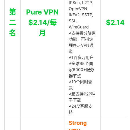
IPSec, L2TP,
OpenVPN,
第
Pure VPN
IKEv2, SSTP,
二
$2.14/每
SSL,
$2.14
WireGuard
名
月
√支持拆分隧道
功能，可指定
程序走VPN通
道
√1百多万用户
√全球65个国
家6000+服务
器节点
√10个同时登
录
√超支持P2P种
子下载
√24/7客服支
持
Strong