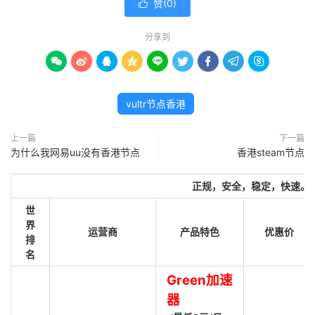
赞(
0
)

分享到









vultr节点香港
上一篇
下一篇
为什么我网易uu没有香港节点
香港steam节点
正规，安全，稳定，快速。
世
界
运营商
产品特色
优惠价
排
名
Green加速
器