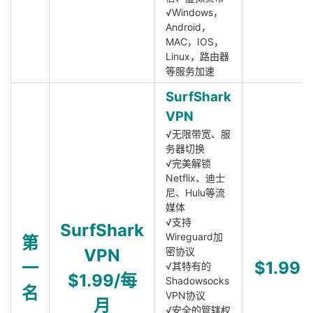
√Windows，
Android，
MAC，IOS，
Linux，路由器
等服务加速
SurfShark
VPN
√无限带宽、服
务器切换
√完美解锁
Netflix、迪士
尼、Hulu等流
媒体
√支持
SurfShark
Wireguard加
第
VPN
密协议
一
$1.99
√其特有的
$1.99/每
Shadowsocks
名
VPN协议
月
√安全的管辖权