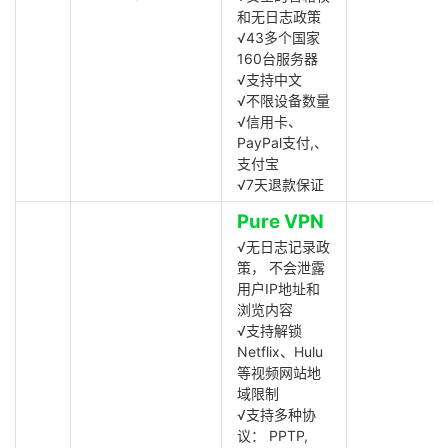
和无日志政策
√43多个国家
160台服务器
√支持中文
√不限设备数量
√信用卡、
PayPal支付,、
支付宝
√7天退款保证
Pure VPN
√无日志记录政
策， 不会泄露
用户IP地址和
浏览内容
√支持解锁
Netflix、Hulu
等视频网站地
域限制
√支持多种协
议： PPTP,