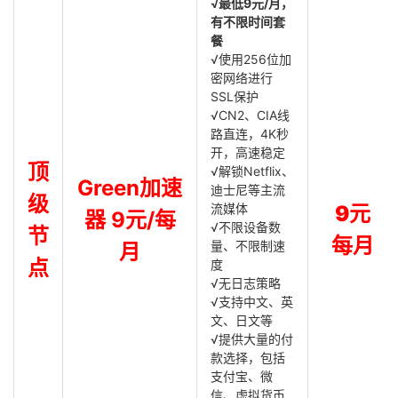
√最低9元/月，
有不限时间套
餐
√使用256位加
密网络进行
SSL保护
√CN2、CIA线
路直连，4K秒
开，高速稳定
顶
√解锁Netflix、
Green加速
迪士尼等主流
级
流媒体
9元
器 9元/每
√不限设备数
节
每月
量、不限制速
月
点
度
√无日志策略
√支持中文、英
文、日文等
√提供大量的付
款选择，包括
支付宝、微
信、虚拟货币