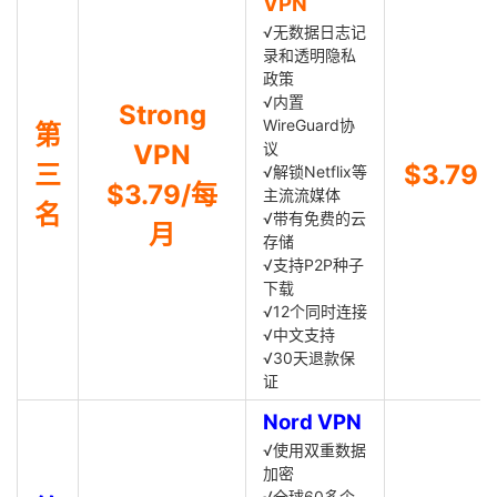
VPN
√无数据日志记
录和透明隐私
政策
√内置
Strong
WireGuard协
第
VPN
议
三
$3.79
√解锁Netflix等
$3.79/每
主流流媒体
名
√带有免费的云
月
存储
√支持P2P种子
下载
√12个同时连接
√中文支持
√30天退款保
证
Nord VPN
√使用双重数据
加密
√全球60多个