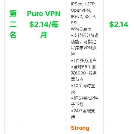
IPSec, L2TP,
OpenVPN,
第
Pure VPN
IKEv2, SSTP,
二
$2.14/每
SSL,
$2.14
WireGuard
名
月
√支持拆分隧道
功能，可指定
程序走VPN通
道
√1百多万用户
√全球65个国
家6000+服务
器节点
√10个同时登
录
√超支持P2P种
子下载
√24/7客服支
持
Strong