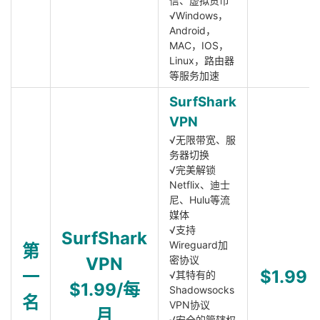
信、虚拟货币
√Windows，
Android，
MAC，IOS，
Linux，路由器
等服务加速
SurfShark
VPN
√无限带宽、服
务器切换
√完美解锁
Netflix、迪士
尼、Hulu等流
媒体
√支持
SurfShark
Wireguard加
第
VPN
密协议
一
$1.99
√其特有的
$1.99/每
Shadowsocks
名
VPN协议
月
√安全的管辖权