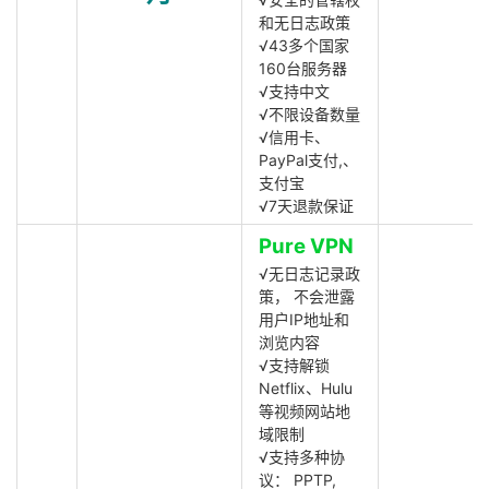
和无日志政策
√43多个国家
160台服务器
√支持中文
√不限设备数量
√信用卡、
PayPal支付,、
支付宝
√7天退款保证
Pure VPN
√无日志记录政
策， 不会泄露
用户IP地址和
浏览内容
√支持解锁
Netflix、Hulu
等视频网站地
域限制
√支持多种协
议： PPTP,