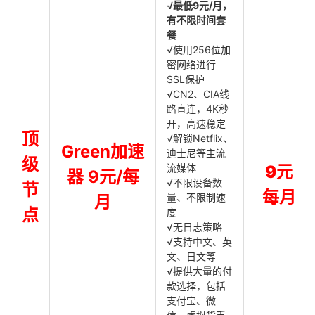
√最低9元/月，
有不限时间套
餐
√使用256位加
密网络进行
SSL保护
√CN2、CIA线
路直连，4K秒
开，高速稳定
顶
√解锁Netflix、
Green加速
迪士尼等主流
级
流媒体
9元
器 9元/每
√不限设备数
节
每月
量、不限制速
月
点
度
√无日志策略
√支持中文、英
文、日文等
√提供大量的付
款选择，包括
支付宝、微