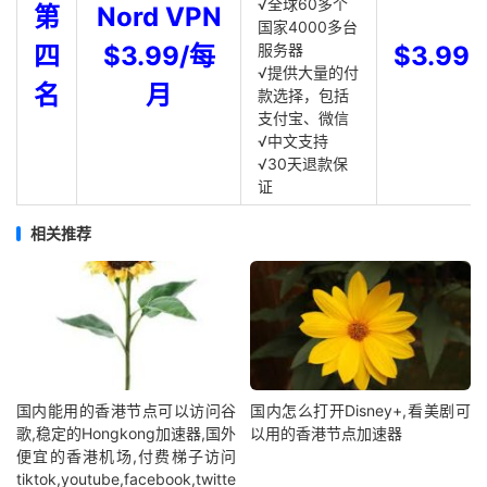
√全球60多个
第
Nord VPN
国家4000多台
四
$3.99/每
服务器
$3.99
√提供大量的付
名
月
款选择，包括
支付宝、微信
√中文支持
√30天退款保
证
相关推荐
国内能用的香港节点可以访问谷
国内怎么打开Disney+,看美剧可
歌,稳定的Hongkong加速器,国外
以用的香港节点加速器
便宜的香港机场,付费梯子访问
tiktok,youtube,facebook,twitte