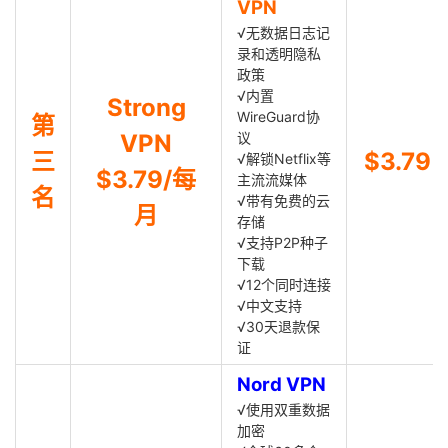
VPN
√无数据日志记
录和透明隐私
政策
√内置
Strong
WireGuard协
第
VPN
议
三
$3.79
√解锁Netflix等
$3.79/每
主流流媒体
名
√带有免费的云
月
存储
√支持P2P种子
下载
√12个同时连接
√中文支持
√30天退款保
证
Nord VPN
√使用双重数据
加密