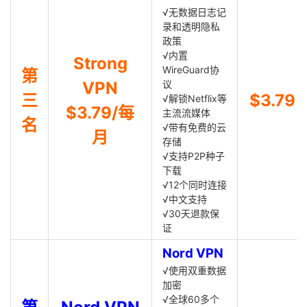
√无数据日志记
录和透明隐私
政策
√内置
Strong
WireGuard协
第
VPN
议
三
$3.79
√解锁Netflix等
$3.79/每
主流流媒体
名
√带有免费的云
月
存储
√支持P2P种子
下载
√12个同时连接
√中文支持
√30天退款保
证
Nord VPN
√使用双重数据
加密
√全球60多个