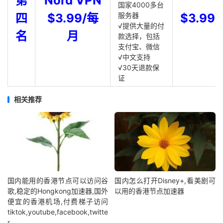
第
Nord VPN
国家4000多台
四
$3.99/每
服务器
$3.99
√提供大量的付
名
月
款选择，包括
支付宝、微信
√中文支持
√30天退款保
证
相关推荐
国内能用的香港节点可以访问谷
国内怎么打开Disney+,看美剧可
歌,稳定的Hongkong加速器,国外
以用的香港节点加速器
便宜的香港机场,付费梯子访问
tiktok,youtube,facebook,twitte
r