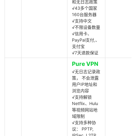
和无日志政策
√43多个国家
160台服务器
√支持中文
√不限设备数量
√信用卡、
PayPal支付,、
支付宝
√7天退款保证
Pure VPN
√无日志记录政
策， 不会泄露
用户IP地址和
浏览内容
√支持解锁
Netflix、Hulu
等视频网站地
域限制
√支持多种协
议： PPTP,
IPSec, L2TP,