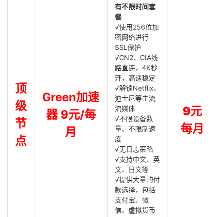
有不限时间套
餐
√使用256位加
密网络进行
SSL保护
√CN2、CIA线
路直连，4K秒
开，高速稳定
顶
√解锁Netflix、
Green加速
迪士尼等主流
级
流媒体
9元
器 9元/每
√不限设备数
节
每月
量、不限制速
月
点
度
√无日志策略
√支持中文、英
文、日文等
√提供大量的付
款选择，包括
支付宝、微
信、虚拟货币