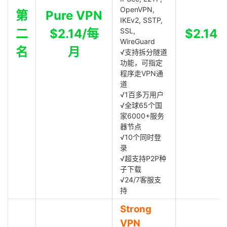
OpenVPN,
第
Pure VPN
IKEv2, SSTP,
二
$2.14/每
SSL,
$2.14
WireGuard
名
月
√支持拆分隧道
功能，可指定
程序走VPN通
道
√1百多万用户
√全球65个国
家6000+服务
器节点
√10个同时登
录
√超支持P2P种
子下载
√24/7客服支
持
Strong
VPN