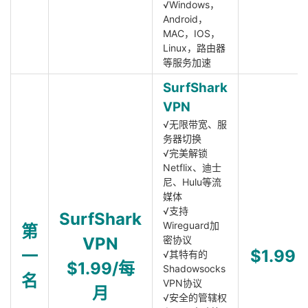
√Windows，
Android，
MAC，IOS，
Linux，路由器
等服务加速
SurfShark
VPN
√无限带宽、服
务器切换
√完美解锁
Netflix、迪士
尼、Hulu等流
媒体
√支持
SurfShark
Wireguard加
第
VPN
密协议
一
$1.99
√其特有的
$1.99/每
Shadowsocks
名
VPN协议
月
√安全的管辖权