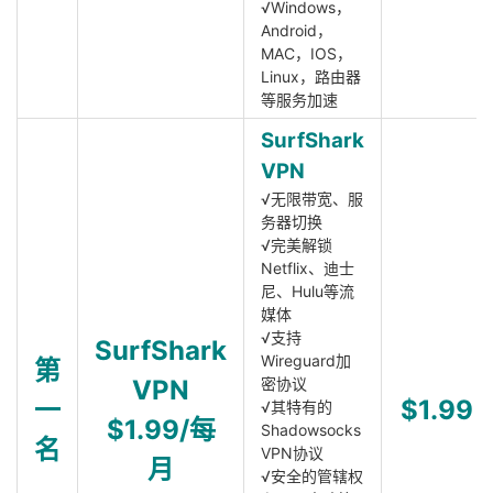
√Windows，
Android，
MAC，IOS，
Linux，路由器
等服务加速
SurfShark
VPN
√无限带宽、服
务器切换
√完美解锁
Netflix、迪士
尼、Hulu等流
媒体
√支持
SurfShark
Wireguard加
第
VPN
密协议
一
$1.99
√其特有的
$1.99/每
Shadowsocks
名
VPN协议
月
√安全的管辖权