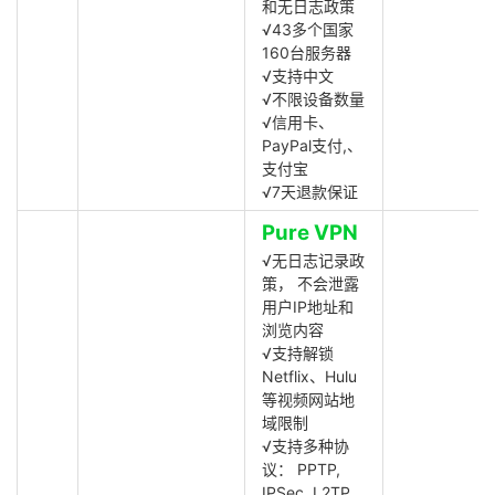
和无日志政策
√43多个国家
160台服务器
√支持中文
√不限设备数量
√信用卡、
PayPal支付,、
支付宝
√7天退款保证
Pure VPN
√无日志记录政
策， 不会泄露
用户IP地址和
浏览内容
√支持解锁
Netflix、Hulu
等视频网站地
域限制
√支持多种协
议： PPTP,
IPSec, L2TP,