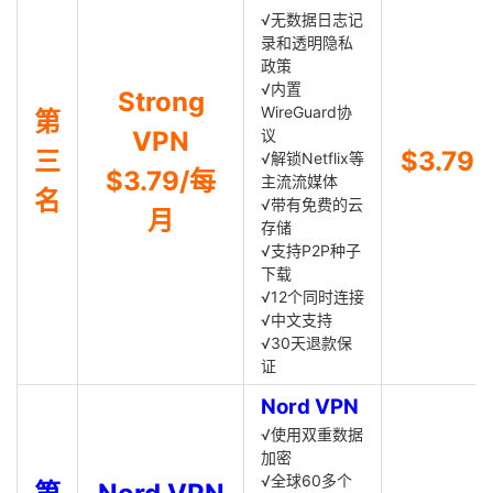
√无数据日志记
录和透明隐私
政策
√内置
Strong
WireGuard协
第
VPN
议
三
$3.79
√解锁Netflix等
$3.79/每
主流流媒体
名
√带有免费的云
月
存储
√支持P2P种子
下载
√12个同时连接
√中文支持
√30天退款保
证
Nord VPN
√使用双重数据
加密
√全球60多个