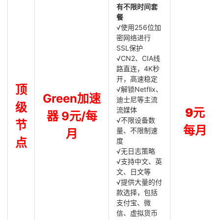
有不限时间套
餐
√使用256位加
密网络进行
SSL保护
√CN2、CIA线
路直连，4K秒
开，高速稳定
顶
√解锁Netflix、
Green加速
迪士尼等主流
级
流媒体
9元
器 9元/每
√不限设备数
节
每月
量、不限制速
月
点
度
√无日志策略
√支持中文、英
文、日文等
√提供大量的付
款选择，包括
支付宝、微
信、虚拟货币