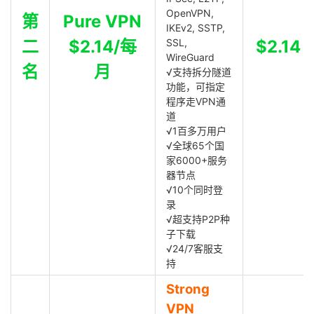
OpenVPN,
第
Pure VPN
IKEv2, SSTP,
二
$2.14/每
SSL,
$2.14
WireGuard
名
月
√支持拆分隧道
功能，可指定
程序走VPN通
道
√1百多万用户
√全球65个国
家6000+服务
器节点
√10个同时登
录
√超支持P2P种
子下载
√24/7客服支
持
Strong
VPN