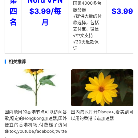
第
Nord VPN
国家4000多台
四
$3.99/每
服务器
$3.99
√提供大量的付
名
月
款选择，包括
支付宝、微信
√中文支持
√30天退款保
证
相关推荐
国内能用的香港节点可以访问谷
国内怎么打开Disney+,看美剧可
歌,稳定的Hongkong加速器,国外
以用的香港节点加速器
便宜的香港机场,付费梯子访问
tiktok,youtube,facebook,twitte
r