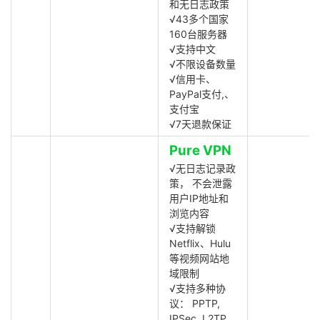
和无日志政策
√43多个国家
160台服务器
√支持中文
√不限设备数量
√信用卡、
PayPal支付,、
支付宝
√7天退款保证
Pure VPN
√无日志记录政
策， 不会泄露
用户IP地址和
浏览内容
√支持解锁
Netflix、Hulu
等视频网站地
域限制
√支持多种协
议： PPTP,
IPSec, L2TP,