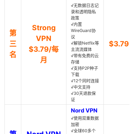
√无数据日志记
录和透明隐私
政策
√内置
Strong
WireGuard协
第
VPN
议
三
$3.79
√解锁Netflix等
$3.79/每
主流流媒体
名
√带有免费的云
月
存储
√支持P2P种子
下载
√12个同时连接
√中文支持
√30天退款保
证
Nord VPN
√使用双重数据
加密
√全球60多个