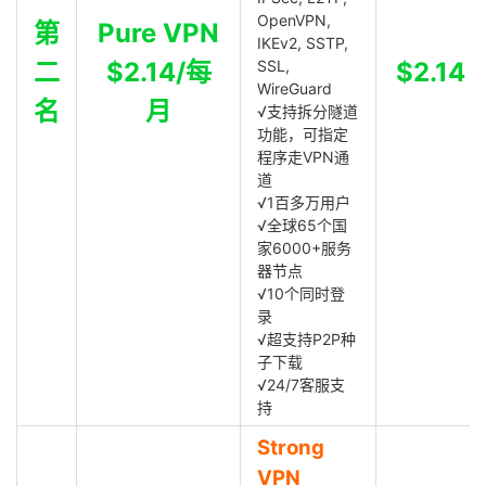
OpenVPN,
第
Pure VPN
IKEv2, SSTP,
二
$2.14/每
SSL,
$2.14
WireGuard
名
月
√支持拆分隧道
功能，可指定
程序走VPN通
道
√1百多万用户
√全球65个国
家6000+服务
器节点
√10个同时登
录
√超支持P2P种
子下载
√24/7客服支
持
Strong
VPN