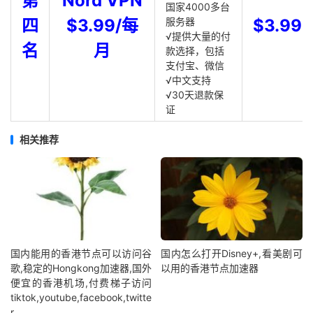
第
Nord VPN
国家4000多台
四
$3.99/每
服务器
$3.99
√提供大量的付
名
月
款选择，包括
支付宝、微信
√中文支持
√30天退款保
证
相关推荐
国内能用的香港节点可以访问谷
国内怎么打开Disney+,看美剧可
歌,稳定的Hongkong加速器,国外
以用的香港节点加速器
便宜的香港机场,付费梯子访问
tiktok,youtube,facebook,twitte
r