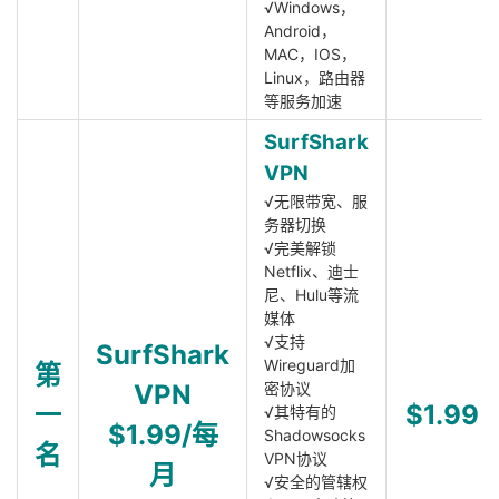
√Windows，
Android，
MAC，IOS，
Linux，路由器
等服务加速
SurfShark
VPN
√无限带宽、服
务器切换
√完美解锁
Netflix、迪士
尼、Hulu等流
媒体
√支持
SurfShark
Wireguard加
第
VPN
密协议
一
$1.99
√其特有的
$1.99/每
Shadowsocks
名
VPN协议
月
√安全的管辖权