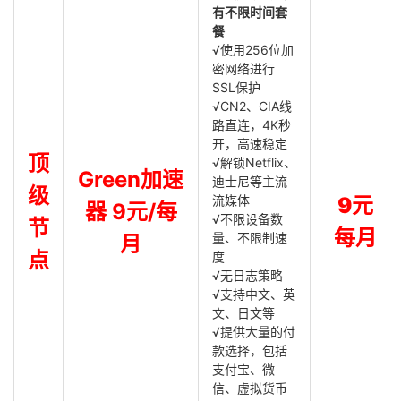
有不限时间套
餐
√使用256位加
密网络进行
SSL保护
√CN2、CIA线
路直连，4K秒
开，高速稳定
顶
√解锁Netflix、
Green加速
迪士尼等主流
级
流媒体
9元
器 9元/每
√不限设备数
节
每月
量、不限制速
月
点
度
√无日志策略
√支持中文、英
文、日文等
√提供大量的付
款选择，包括
支付宝、微
信、虚拟货币