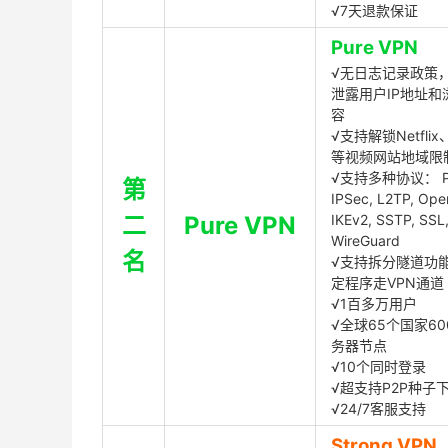
√7天退款保证
Pure VPN
√无日志记录政策，
泄露用户IP地址和
容
√支持解锁Netflix、
等视频网站地域限
√支持多种协议： P
第
IPSec, L2TP, Op
二
Pure VPN
IKEv2, SSTP, SSL
WireGuard
名
√支持拆分隧道功
定程序走VPN通道
√1百多万用户
√全球65个国家60
务器节点
√10个同时登录
√超支持P2P种子
√24/7客服支持
Strong VPN