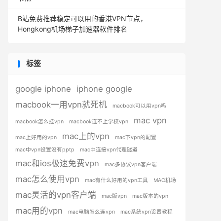
B站免费推荐稳定可以用的香港VPN节点，
Hongkong机场梯子加速器软件排名
标签
google iphone
iphone google
macbook一用vpn就死机
macbook可以用vpn吗
mac vpn
macbook怎么挂vpn
macbook连不上学校vpn
mac上的vpn
mac上好用的vpn
mac下vpn的配置
mac中vpn设置没有pptp
mac中连接vpn代理隧道
mac和ios极速免费vpn
mac多协议vpn客户端
mac怎么使用vpn
mac有什么好用的vpn工具
MAC机场
mac灵活的vpn客户端
mac版vpn
mac版本的vpn
mac用的vpn
mac电脑怎么连vpn
mac系统vpn设置教程