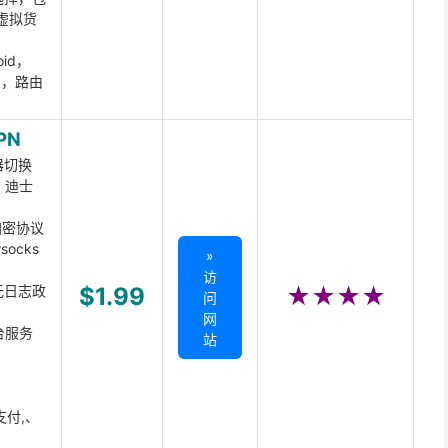
虚拟货
oid，
ux，路由
PN
器切换
x、迪士
d加密协议
ocks
»
访
无日志政
$1.99
★★★★
问
网
台服务
站
支付,、