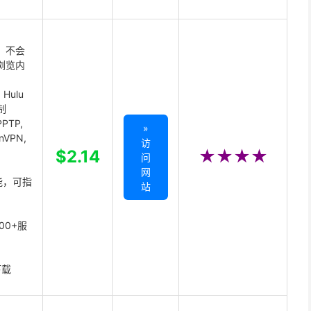
 不会
浏览内
Hulu
制
PTP,
»
enVPN,
访
,
$2.14
★★★★
问
网
能，可指
站
00+服
下载