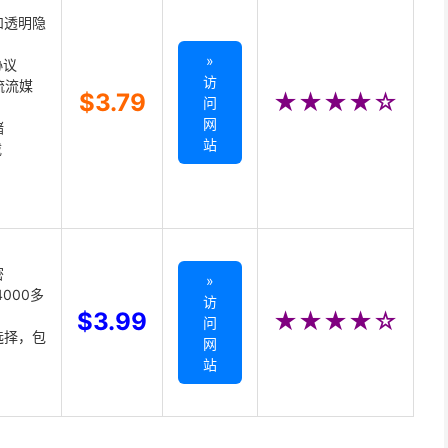
和透明隐
»
协议
访
主流流媒
$3.79
★★★★☆
问
网
储
站
载
密
»
000多
访
$3.99
★★★★☆
问
选择，包
网
站