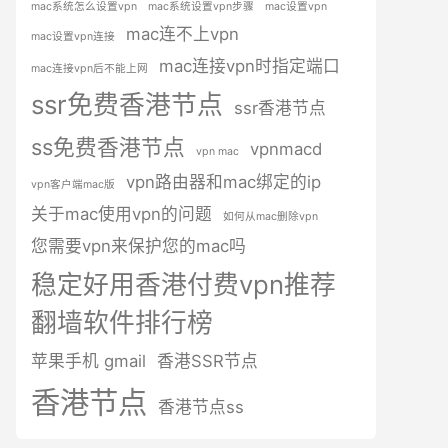
mac系统怎么设置vpn
mac系统设置vpn步骤
mac设置vpn
mac连不上vpn
mac设置vpn连接
mac连接vpn时指定端口
mac连接vpn后不能上网
ssr免费香港节点
ssr香港节点
ss免费香港节点
vpnmacd
vpn mac
vpn路由器和mac绑定的ip
vpn客户端mac版
关于mac使用vpn的问题
如何从mac删除vpn
您需要vpn来保护您的mac吗
稳定好用香港付费vpn推荐
翻墙软件排行榜
苹果手机 gmail
香港SSR节点
香港节点
香港节点ss