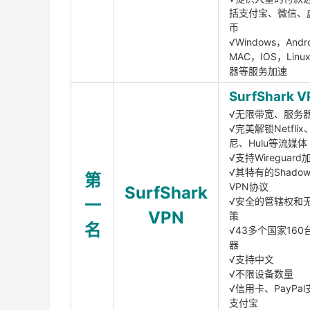
括支付宝、微信、
币
√Windows，Andr
MAC，IOS，Lin
器等服务加速
SurfShark V
√无限带宽、服务
√完美解锁Netfli
尼、Hulu等流媒体
√支持Wireguar
√其特有的Shadows
第
VPN协议
SurfShark
一
√安全的管辖权和
VPN
策
名
√43多个国家160
器
√支持中文
√不限设备数量
√信用卡、PayPal
支付宝