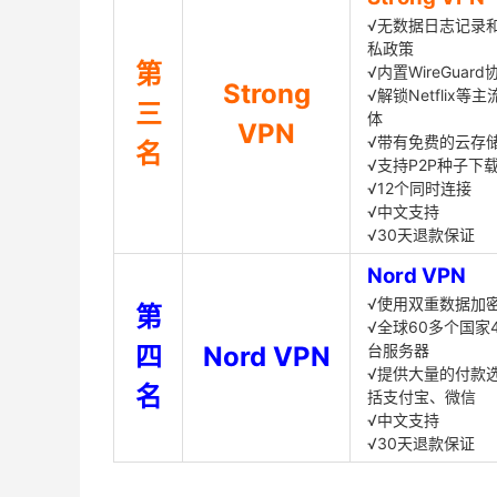
√无数据日志记录
私政策
第
√内置WireGuard
Strong
√解锁Netflix等
三
体
VPN
√带有免费的云存
名
√支持P2P种子下
√12个同时连接
√中文支持
√30天退款保证
Nord VPN
√使用双重数据加
第
√全球60多个国家4
四
Nord VPN
台服务器
√提供大量的付款
名
括支付宝、微信
√中文支持
√30天退款保证