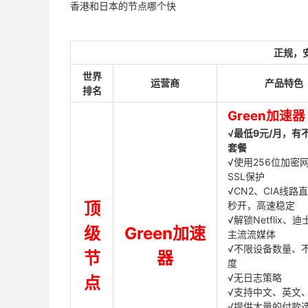
香港和日本的节点哪个快
正规，
世界
运营商
产品特色
排名
Green加速器
√最低9元/月，有
套餐
√使用256位加密
SSL保护
√CN2、CIA线路
顶
秒开，高速稳定
√解锁Netflix、
级
Green加速
主流流媒体
√不限设备数量、
节
器
度
√无日志策略
点
√支持中文、英文
√提供大量的付款