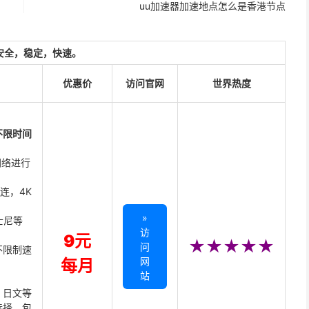
uu加速器加速地点怎么是香港节点
安全，稳定，快速。
优惠价
访问官网
世界热度
不限时间
网络进行
直连，4K
»
迪士尼等
访
9元
★★★★★
问
不限制速
网
每月
站
、日文等
选择，包