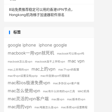
B站免费推荐稳定可以用的香港VPN节点，
Hongkong机场梯子加速器软件排名
标签
google iphone
iphone google
macbook一用vpn就死机
macbook可以用vpn吗
mac vpn
macbook怎么挂vpn
macbook连不上学校vpn
mac上的vpn
mac上好用的vpn
mac下vpn的配置
mac中vpn设置没有pptp
mac中连接vpn代理隧道
mac和ios极速免费vpn
mac多协议vpn客户端
mac怎么使用vpn
mac有什么好用的vpn工具
MAC机场
mac灵活的vpn客户端
mac版vpn
mac版本的vpn
mac用的vpn
mac电脑怎么连vpn
mac系统vpn设置教程