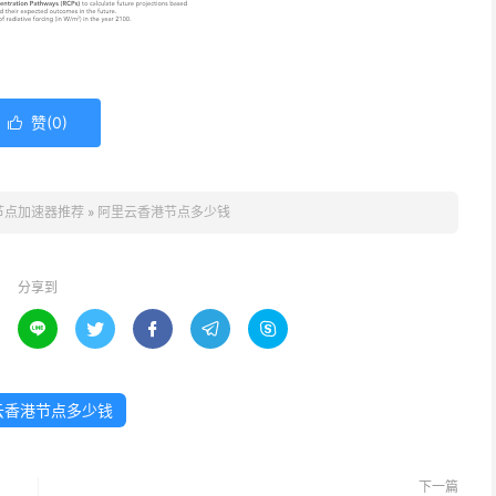
赞(
0
)

节点加速器推荐
»
阿里云香港节点多少钱
分享到





云香港节点多少钱
下一篇