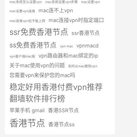
mac系统怎么设置vpn
mac系统设置vpn步骤
mac设置vpn
mac连不上vpn
mac设置vpn连接
mac连接vpn时指定端口
mac连接vpn后不能上网
ssr免费香港节点
ssr香港节点
ss免费香港节点
vpnmacd
vpn mac
vpn路由器和mac绑定的ip
vpn客户端mac版
关于mac使用vpn的问题
如何从mac删除vpn
您需要vpn来保护您的mac吗
稳定好用香港付费vpn推荐
翻墙软件排行榜
苹果手机 gmail
香港SSR节点
香港节点
香港节点ss