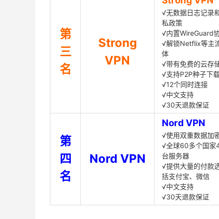
Strong VPN
√无数据日志记录
私政策
第
√内置WireGuard
Strong
√解锁Netflix等
三
体
VPN
√带有免费的云存
名
√支持P2P种子下
√12个同时连接
√中文支持
√30天退款保证
Nord VPN
√使用双重数据加
第
√全球60多个国家4
四
Nord VPN
台服务器
√提供大量的付款
名
括支付宝、微信
√中文支持
√30天退款保证