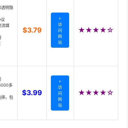
和透明隐
»
协议
访
主流流媒
$3.79
★★★★☆
问
网
储
站
载
密
»
000多
访
$3.99
★★★★☆
问
选择，包
网
站