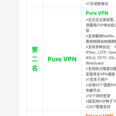
√7天退款保证
Pure VPN
√无日志记录政策，
泄露用户IP地址和
容
√支持解锁Netflix、
等视频网站地域限
√支持多种协议： P
第
IPSec, L2TP, Op
二
Pure VPN
IKEv2, SSTP, SSL
WireGuard
名
√支持拆分隧道功
定程序走VPN通道
√1百多万用户
√全球65个国家60
务器节点
√10个同时登录
√超支持P2P种子
√24/7客服支持