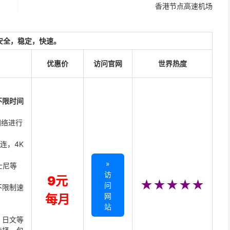
香港节点高速机场
安全，稳定，快速。
优惠价
访问官网
世界热度
不限时间
网络进行
直连，4K
»
迪士尼等
访
9元
★★★★★
问
不限制速
网
每月
站
、日文等