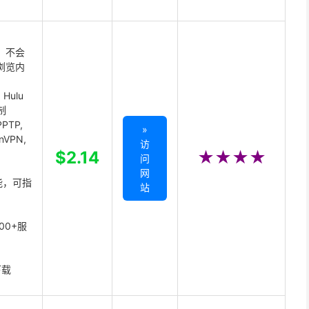
 不会
浏览内
Hulu
制
PTP,
»
enVPN,
访
,
$2.14
★★★★
问
网
能，可指
站
00+服
下载