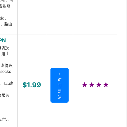
选择，包
虚拟货
oid，
ux，路由
PN
器切换
x、迪士
d加密协议
ocks
»
访
无日志政
$1.99
★★★★
问
网
台服务
站
支付,、