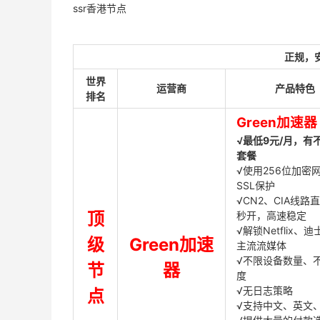
ssr香港节点
正规，
世界
运营商
产品特色
排名
Green加速器
√最低9元/月，有
套餐
√使用256位加密
SSL保护
√CN2、CIA线路
顶
秒开，高速稳定
√解锁Netflix、
级
Green加速
主流流媒体
√不限设备数量、
节
器
度
√无日志策略
点
√支持中文、英文