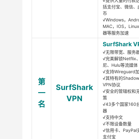
√提供大量的付款
括支付宝、微信、
币
√Windows，Andr
MAC，IOS，Lin
器等服务加速
SurfShark V
√无限带宽、服务
√完美解锁Netfli
尼、Hulu等流媒体
√支持Wireguar
√其特有的Shadows
第
VPN协议
SurfShark
一
√安全的管辖权和
VPN
策
名
√43多个国家160
器
√支持中文
√不限设备数量
√信用卡、PayPal
支付宝