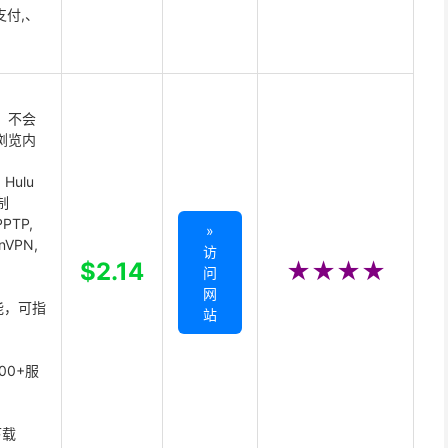
支付,、
 不会
浏览内
Hulu
制
PTP,
»
enVPN,
访
,
$2.14
★★★★
问
网
能，可指
站
00+服
下载