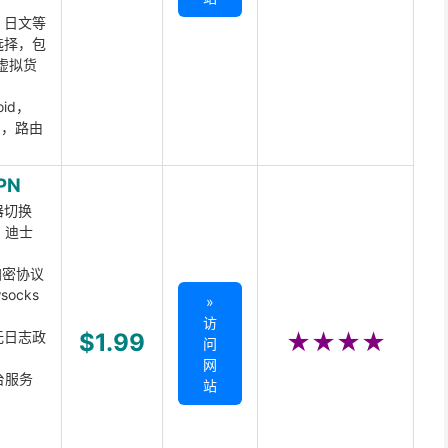
、日文等
选择，包
虚拟货
oid，
ux，路由
PN
器切换
x、迪士
d加密协议
ocks
»
访
无日志政
$1.99
★★★★
问
网
台服务
站