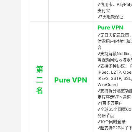
√信用卡、PayPal
支付宝
√7天退款保证
Pure VPN
√无日志记录政策，
泄露用户IP地址和
容
√支持解锁Netflix、
等视频网站地域限
√支持多种协议： P
第
IPSec, L2TP, Op
二
Pure VPN
IKEv2, SSTP, SSL
WireGuard
名
√支持拆分隧道功
定程序走VPN通道
√1百多万用户
√全球65个国家60
务器节点
√10个同时登录
√超支持P2P种子