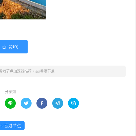
赞(
0
)

香港节点加速器推荐
»
ssr香港节点
分享到





ssr香港节点