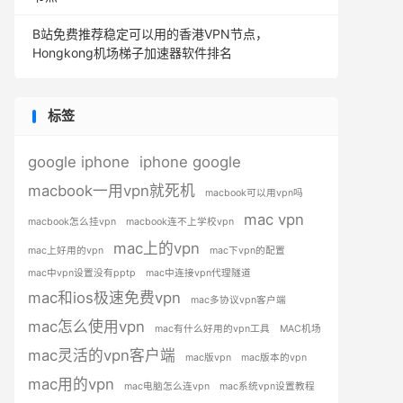
B站免费推荐稳定可以用的香港VPN节点，
Hongkong机场梯子加速器软件排名
标签
google iphone
iphone google
macbook一用vpn就死机
macbook可以用vpn吗
mac vpn
macbook怎么挂vpn
macbook连不上学校vpn
mac上的vpn
mac上好用的vpn
mac下vpn的配置
mac中vpn设置没有pptp
mac中连接vpn代理隧道
mac和ios极速免费vpn
mac多协议vpn客户端
mac怎么使用vpn
mac有什么好用的vpn工具
MAC机场
mac灵活的vpn客户端
mac版vpn
mac版本的vpn
mac用的vpn
mac电脑怎么连vpn
mac系统vpn设置教程