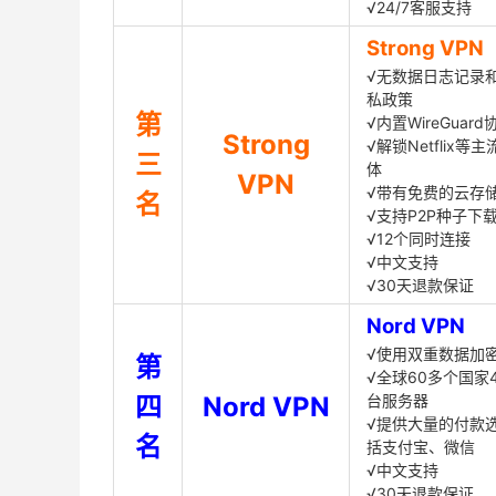
√24/7客服支持
Strong VPN
√无数据日志记录
私政策
第
√内置WireGuard
Strong
√解锁Netflix等
三
体
VPN
√带有免费的云存
名
√支持P2P种子下
√12个同时连接
√中文支持
√30天退款保证
Nord VPN
√使用双重数据加
第
√全球60多个国家4
四
Nord VPN
台服务器
√提供大量的付款
名
括支付宝、微信
√中文支持
√30天退款保证