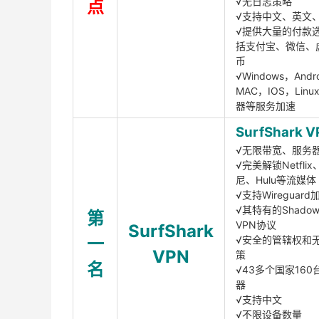
√无日志策略
点
√支持中文、英文
√提供大量的付款
括支付宝、微信、
币
√Windows，Andr
MAC，IOS，Lin
器等服务加速
SurfShark V
√无限带宽、服务
√完美解锁Netfli
尼、Hulu等流媒体
√支持Wireguar
√其特有的Shadows
第
VPN协议
SurfShark
一
√安全的管辖权和
VPN
策
名
√43多个国家160
器
√支持中文
√不限设备数量