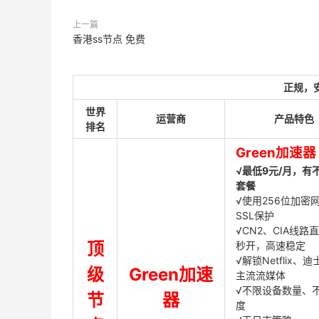
上一篇
香港ss节点 免费
正规，
世界
运营商
产品特色
排名
Green加速器
√最低9元/月，有
套餐
√使用256位加密
SSL保护
√CN2、CIA线路
顶
秒开，高速稳定
√解锁Netflix、
级
Green加速
主流流媒体
√不限设备数量、
节
器
度