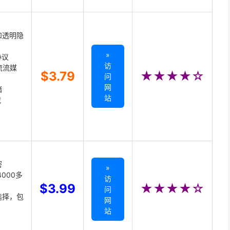
和透明隐
»
协议
访
主流流媒
$3.79
★★★★☆
问
网
储
站
载
密
»
000多
访
$3.99
★★★★☆
问
选择，包
网
站