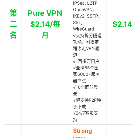
IPSec, L2TP,
OpenVPN,
第
Pure VPN
IKEv2, SSTP,
二
$2.14/每
SSL,
$2.14
WireGuard
名
月
√支持拆分隧道
功能，可指定
程序走VPN通
道
√1百多万用户
√全球65个国
家6000+服务
器节点
√10个同时登
录
√超支持P2P种
子下载
√24/7客服支
持
Strong