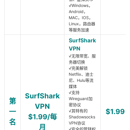
√Windows，
Android，
MAC，IOS，
Linux，路由器
等服务加速
SurfShark
VPN
√无限带宽、服
务器切换
√完美解锁
Netflix、迪士
尼、Hulu等流
媒体
√支持
SurfShark
Wireguard加
第
VPN
密协议
一
$1.99
√其特有的
$1.99/每
Shadowsocks
名
VPN协议
月
√安全的管辖权