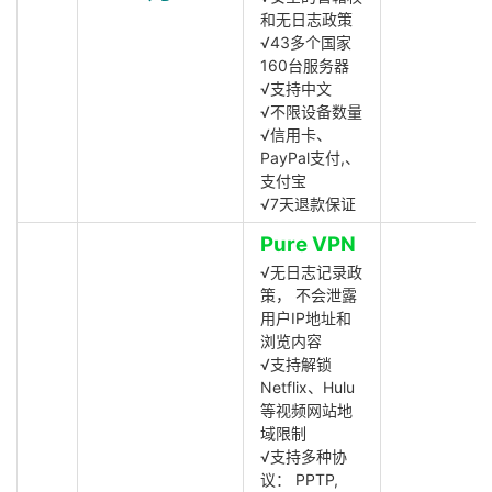
和无日志政策
√43多个国家
160台服务器
√支持中文
√不限设备数量
√信用卡、
PayPal支付,、
支付宝
√7天退款保证
Pure VPN
√无日志记录政
策， 不会泄露
用户IP地址和
浏览内容
√支持解锁
Netflix、Hulu
等视频网站地
域限制
√支持多种协
议： PPTP,