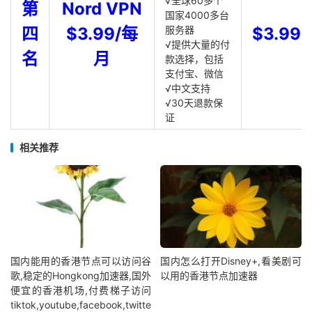
√全球60多个
第
Nord VPN
国家4000多台
四
$3.99/每
服务器
$3.99
√提供大量的付
名
月
款选择，包括
支付宝、微信
√中文支持
√30天退款保
证
相关推荐
国内能用的香港节点可以访问谷
国内怎么打开Disney+,看美剧可
歌,稳定的Hongkong加速器,国外
以用的香港节点加速器
便宜的香港机场,付费梯子访问
tiktok,youtube,facebook,twitte