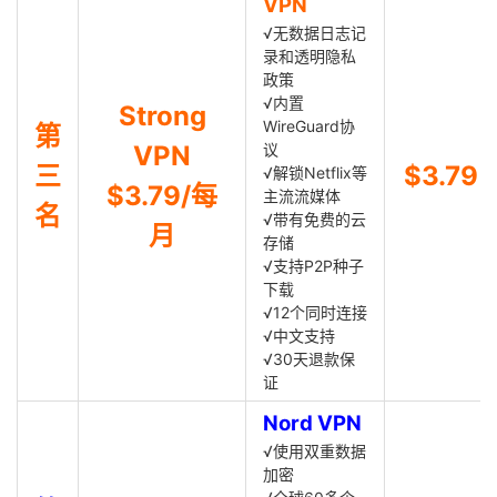
VPN
√无数据日志记
录和透明隐私
政策
√内置
Strong
WireGuard协
第
VPN
议
三
$3.79
√解锁Netflix等
$3.79/每
主流流媒体
名
√带有免费的云
月
存储
√支持P2P种子
下载
√12个同时连接
√中文支持
√30天退款保
证
Nord VPN
√使用双重数据
加密