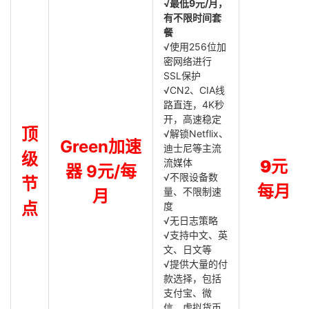
√最低9元/月，
有不限时间套
餐
√使用256位加
密网络进行
SSL保护
√CN2、CIA线
路直连，4K秒
开，高速稳定
顶
√解锁Netflix、
Green加速
迪士尼等主流
级
流媒体
9元
器 9元/每
√不限设备数
节
每月
量、不限制速
月
点
度
√无日志策略
√支持中文、英
文、日文等
√提供大量的付
款选择，包括
支付宝、微
信、虚拟货币