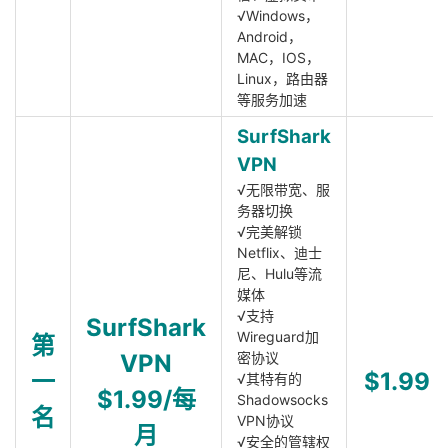
√Windows，
Android，
MAC，IOS，
Linux，路由器
等服务加速
SurfShark
VPN
√无限带宽、服
务器切换
√完美解锁
Netflix、迪士
尼、Hulu等流
媒体
√支持
SurfShark
Wireguard加
第
VPN
密协议
一
$1.99
√其特有的
$1.99/每
Shadowsocks
名
VPN协议
月
√安全的管辖权