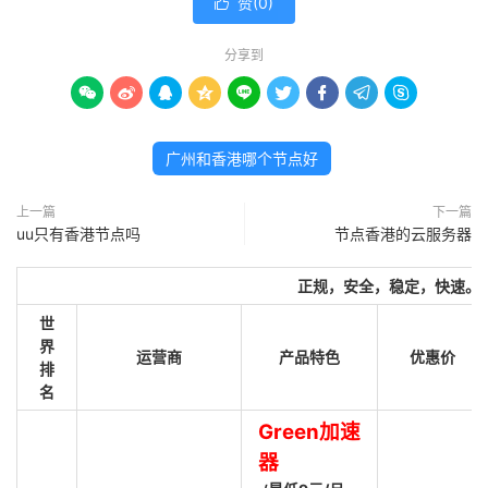
赞(
0
)

分享到









广州和香港哪个节点好
上一篇
下一篇
uu只有香港节点吗
节点香港的云服务器
正规，安全，稳定，快速。
世
界
运营商
产品特色
优惠价
排
名
Green加速
器