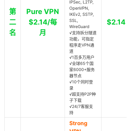
IPSec, L2TP,
OpenVPN,
第
Pure VPN
IKEv2, SSTP,
二
$2.14/每
SSL,
$2.14
WireGuard
名
月
√支持拆分隧道
功能，可指定
程序走VPN通
道
√1百多万用户
√全球65个国
家6000+服务
器节点
√10个同时登
录
√超支持P2P种
子下载
√24/7客服支
持
Strong