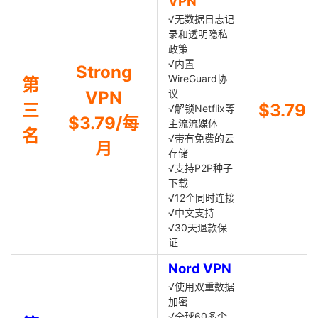
VPN
√无数据日志记
录和透明隐私
政策
√内置
Strong
WireGuard协
第
VPN
议
三
$3.79
√解锁Netflix等
$3.79/每
主流流媒体
名
√带有免费的云
月
存储
√支持P2P种子
下载
√12个同时连接
√中文支持
√30天退款保
证
Nord VPN
√使用双重数据
加密
√全球60多个