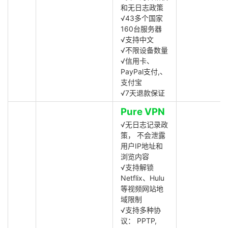
和无日志政策
√43多个国家
160台服务器
√支持中文
√不限设备数量
√信用卡、
PayPal支付,、
支付宝
√7天退款保证
Pure VPN
√无日志记录政
策， 不会泄露
用户IP地址和
浏览内容
√支持解锁
Netflix、Hulu
等视频网站地
域限制
√支持多种协
议： PPTP,