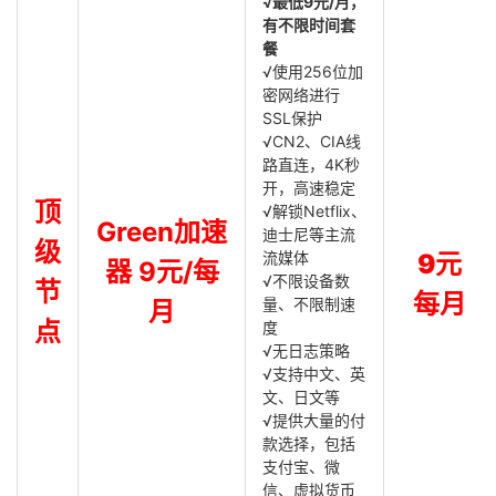
√最低9元/月，
有不限时间套
餐
√使用256位加
密网络进行
SSL保护
√CN2、CIA线
路直连，4K秒
开，高速稳定
顶
√解锁Netflix、
Green加速
迪士尼等主流
级
流媒体
9元
器 9元/每
√不限设备数
节
每月
量、不限制速
月
点
度
√无日志策略
√支持中文、英
文、日文等
√提供大量的付
款选择，包括
支付宝、微
信、虚拟货币