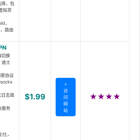
选择，包
虚拟货
oid，
ux，路由
PN
器切换
x、迪士
d加密协议
ocks
»
访
无日志政
$1.99
★★★★
问
网
台服务
站
支付,、