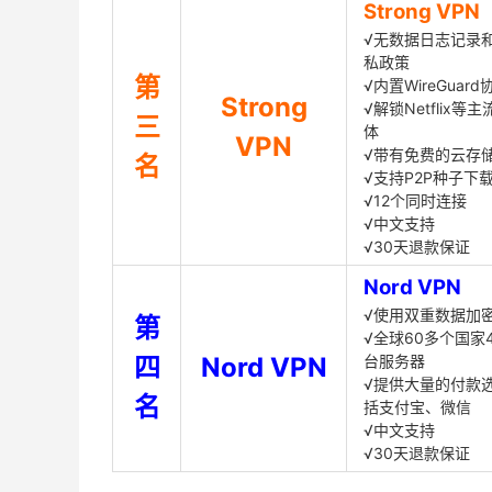
Strong VPN
√无数据日志记录
私政策
第
√内置WireGuard
Strong
√解锁Netflix等
三
体
VPN
√带有免费的云存
名
√支持P2P种子下
√12个同时连接
√中文支持
√30天退款保证
Nord VPN
√使用双重数据加
第
√全球60多个国家4
四
Nord VPN
台服务器
√提供大量的付款
名
括支付宝、微信
√中文支持
√30天退款保证