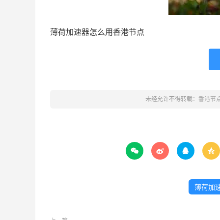
薄荷加速器怎么用香港节点
未经允许不得转载：
香港节




薄荷加