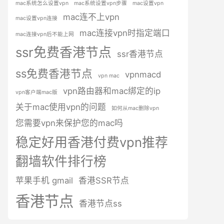
mac系统怎么设置vpn
mac系统设置vpn步骤
mac设置vpn
mac连不上vpn
mac设置vpn连接
mac连接vpn时指定端口
mac连接vpn后不能上网
ssr免费香港节点
ssr香港节点
ss免费香港节点
vpnmacd
vpn mac
vpn路由器和mac绑定的ip
vpn客户端mac版
关于mac使用vpn的问题
如何从mac删除vpn
您需要vpn来保护您的mac吗
稳定好用香港付费vpn推荐
翻墙软件排行榜
苹果手机 gmail
香港SSR节点
香港节点
香港节点ss