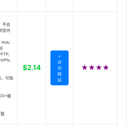
 不会
浏览内
Hulu
制
PTP,
»
enVPN,
访
,
$2.14
★★★★
问
网
能，可指
站
00+服
下载