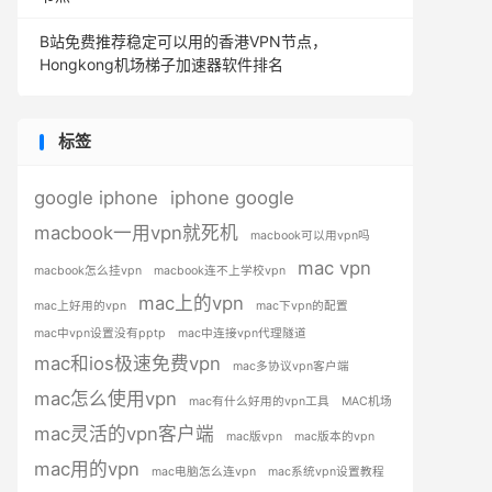
B站免费推荐稳定可以用的香港VPN节点，
Hongkong机场梯子加速器软件排名
标签
google iphone
iphone google
macbook一用vpn就死机
macbook可以用vpn吗
mac vpn
macbook怎么挂vpn
macbook连不上学校vpn
mac上的vpn
mac上好用的vpn
mac下vpn的配置
mac中vpn设置没有pptp
mac中连接vpn代理隧道
mac和ios极速免费vpn
mac多协议vpn客户端
mac怎么使用vpn
mac有什么好用的vpn工具
MAC机场
mac灵活的vpn客户端
mac版vpn
mac版本的vpn
mac用的vpn
mac电脑怎么连vpn
mac系统vpn设置教程