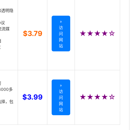
和透明隐
»
协议
访
主流流媒
$3.79
★★★★☆
问
网
储
站
载
密
»
000多
访
$3.99
★★★★☆
问
选择，包
网
站