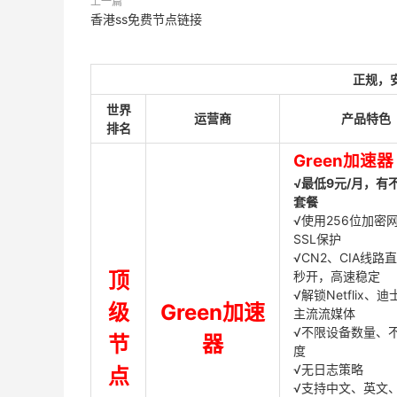
上一篇
香港ss免费节点链接
正规，
世界
运营商
产品特色
排名
Green加速器
√最低9元/月，有
套餐
√使用256位加密
SSL保护
√CN2、CIA线路
顶
秒开，高速稳定
√解锁Netflix、
级
Green加速
主流流媒体
√不限设备数量、
节
器
度
√无日志策略
点
√支持中文、英文