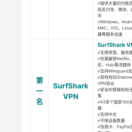
√提供大量的付款
括支付宝、微信、
币
√Windows，Andr
MAC，IOS，Lin
器等服务加速
SurfShark V
√无限带宽、服务
√完美解锁Netfli
尼、Hulu等流媒体
√支持Wireguar
√其特有的Shadows
第
VPN协议
SurfShark
一
√安全的管辖权和
VPN
策
名
√43多个国家160
器
√支持中文
√不限设备数量
√信用卡、PayPal