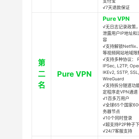
支付宝
√7天退款保证
Pure VPN
√无日志记录政策，
泄露用户IP地址和
容
√支持解锁Netflix、
等视频网站地域限
√支持多种协议： P
第
IPSec, L2TP, Op
二
Pure VPN
IKEv2, SSTP, SSL
WireGuard
名
√支持拆分隧道功
定程序走VPN通道
√1百多万用户
√全球65个国家60
务器节点
√10个同时登录
√超支持P2P种子
√24/7客服支持