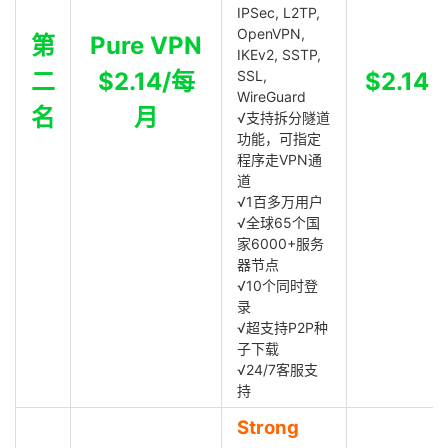
IPSec, L2TP,
OpenVPN,
第
Pure VPN
IKEv2, SSTP,
二
$2.14/每
SSL,
$2.14
WireGuard
名
月
√支持拆分隧道
功能，可指定
程序走VPN通
道
√1百多万用户
√全球65个国
家6000+服务
器节点
√10个同时登
录
√超支持P2P种
子下载
√24/7客服支
持
Strong