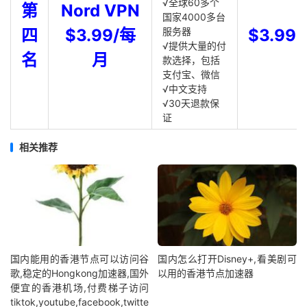
√全球60多个
第
Nord VPN
国家4000多台
四
$3.99/每
服务器
$3.99
√提供大量的付
名
月
款选择，包括
支付宝、微信
√中文支持
√30天退款保
证
相关推荐
国内能用的香港节点可以访问谷
国内怎么打开Disney+,看美剧可
歌,稳定的Hongkong加速器,国外
以用的香港节点加速器
便宜的香港机场,付费梯子访问
tiktok,youtube,facebook,twitte