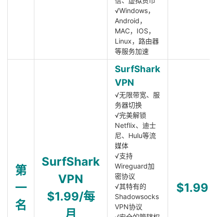
信、虚拟货币
√Windows，
Android，
MAC，IOS，
Linux，路由器
等服务加速
SurfShark
VPN
√无限带宽、服
务器切换
√完美解锁
Netflix、迪士
尼、Hulu等流
媒体
√支持
SurfShark
Wireguard加
第
VPN
密协议
一
$1.99
√其特有的
$1.99/每
Shadowsocks
名
VPN协议
月
√安全的管辖权