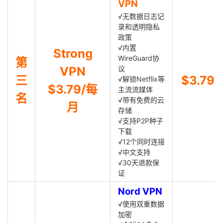
VPN
√无数据日志记
录和透明隐私
政策
√内置
Strong
WireGuard协
第
VPN
议
三
$3.79
√解锁Netflix等
$3.79/每
主流流媒体
名
√带有免费的云
月
存储
√支持P2P种子
下载
√12个同时连接
√中文支持
√30天退款保
证
Nord VPN
√使用双重数据
加密