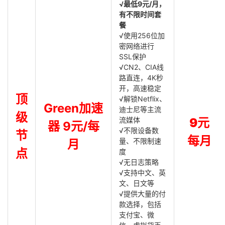
√最低9元/月，
有不限时间套
餐
√使用256位加
密网络进行
SSL保护
√CN2、CIA线
路直连，4K秒
开，高速稳定
顶
√解锁Netflix、
Green加速
迪士尼等主流
级
流媒体
9元
器 9元/每
√不限设备数
节
每月
量、不限制速
月
点
度
√无日志策略
√支持中文、英
文、日文等
√提供大量的付
款选择，包括
支付宝、微