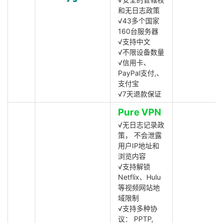
和无日志政策
√43多个国家
160台服务器
√支持中文
√不限设备数量
√信用卡、
PayPal支付,、
支付宝
√7天退款保证
Pure VPN
√无日志记录政
策， 不会泄露
用户IP地址和
浏览内容
√支持解锁
Netflix、Hulu
等视频网站地
域限制
√支持多种协
议： PPTP,