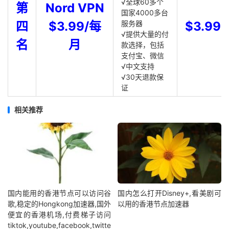
√全球60多个
第
Nord VPN
国家4000多台
四
$3.99/每
服务器
$3.99
√提供大量的付
名
月
款选择，包括
支付宝、微信
√中文支持
√30天退款保
证
相关推荐
国内能用的香港节点可以访问谷
国内怎么打开Disney+,看美剧可
歌,稳定的Hongkong加速器,国外
以用的香港节点加速器
便宜的香港机场,付费梯子访问
tiktok,youtube,facebook,twitte