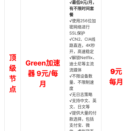
√最低9元/月，
有不限时间套
餐
√使用256位加
密网络进行
SSL保护
√CN2、CIA线
路直连，4K秒
开，高速稳定
顶
√解锁Netflix、
Green加速
迪士尼等主流
级
流媒体
9元
器 9元/每
√不限设备数
节
每月
量、不限制速
月
点
度
√无日志策略
√支持中文、英
文、日文等
√提供大量的付
款选择，包括
支付宝、微