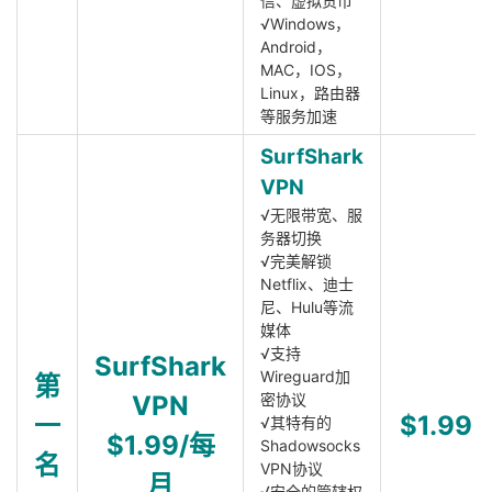
信、虚拟货币
√Windows，
Android，
MAC，IOS，
Linux，路由器
等服务加速
SurfShark
VPN
√无限带宽、服
务器切换
√完美解锁
Netflix、迪士
尼、Hulu等流
媒体
√支持
SurfShark
Wireguard加
第
VPN
密协议
一
$1.99
√其特有的
$1.99/每
Shadowsocks
名
VPN协议
月
√安全的管辖权