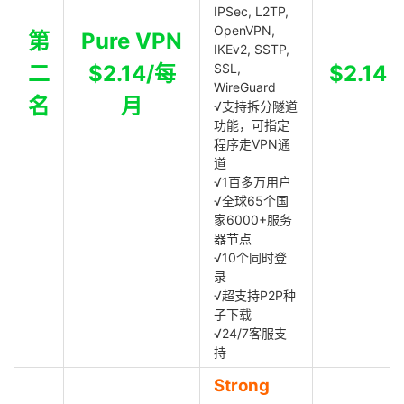
IPSec, L2TP,
OpenVPN,
第
Pure VPN
IKEv2, SSTP,
二
$2.14/每
SSL,
$2.14
WireGuard
名
月
√支持拆分隧道
功能，可指定
程序走VPN通
道
√1百多万用户
√全球65个国
家6000+服务
器节点
√10个同时登
录
√超支持P2P种
子下载
√24/7客服支
持
Strong