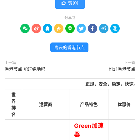
赞(
0
)

分享到









青云的香港节点
上一篇
下一篇
香港节点 能玩绝地吗
h1z1香港节点
正规，安全，稳定，快速。
世
界
运营商
产品特色
优惠价
排
名
Green加速
器