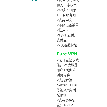
和无日志政策
√43多个国家
160台服务器
√支持中文
√不限设备数量
√信用卡、
PayPal支付,、
支付宝
√7天退款保证
Pure VPN
√无日志记录政
策， 不会泄露
用户IP地址和
浏览内容
√支持解锁
Netflix、Hulu
等视频网站地
域限制
√支持多种协
议： PPTP,