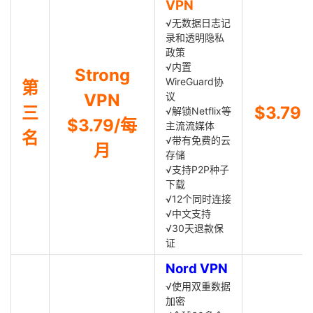
VPN
√无数据日志记
录和透明隐私
政策
√内置
Strong
WireGuard协
第
VPN
议
三
$3.79
√解锁Netflix等
$3.79/每
主流流媒体
名
√带有免费的云
月
存储
√支持P2P种子
下载
√12个同时连接
√中文支持
√30天退款保
证
Nord VPN
√使用双重数据
加密