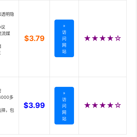
和透明隐
»
协议
访
主流流媒
$3.79
★★★★☆
问
网
储
站
载
密
»
000多
访
$3.99
★★★★☆
问
选择，包
网
站