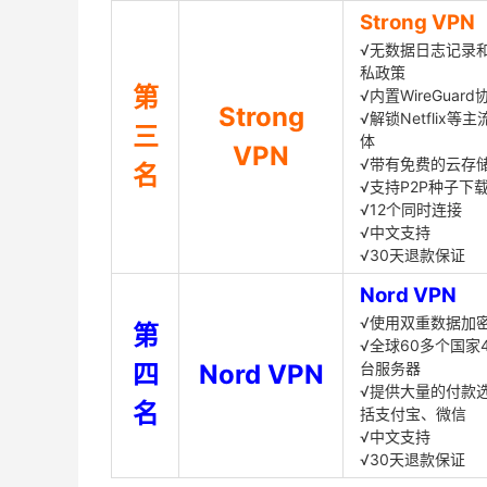
Strong VPN
√无数据日志记录
私政策
第
√内置WireGuard
Strong
√解锁Netflix等
三
体
VPN
√带有免费的云存
名
√支持P2P种子下
√12个同时连接
√中文支持
√30天退款保证
Nord VPN
√使用双重数据加
第
√全球60多个国家4
四
Nord VPN
台服务器
√提供大量的付款
名
括支付宝、微信
√中文支持
√30天退款保证