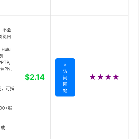
 不会
浏览内
Hulu
制
PTP,
»
enVPN,
访
,
$2.14
★★★★
问
网
能，可指
站
00+服
下载