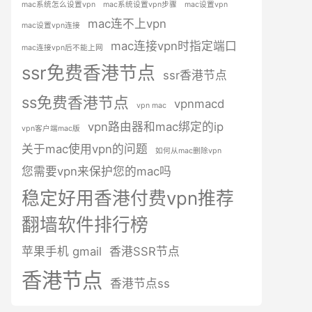
mac系统怎么设置vpn
mac系统设置vpn步骤
mac设置vpn
mac连不上vpn
mac设置vpn连接
mac连接vpn时指定端口
mac连接vpn后不能上网
ssr免费香港节点
ssr香港节点
ss免费香港节点
vpnmacd
vpn mac
vpn路由器和mac绑定的ip
vpn客户端mac版
关于mac使用vpn的问题
如何从mac删除vpn
您需要vpn来保护您的mac吗
稳定好用香港付费vpn推荐
翻墙软件排行榜
苹果手机 gmail
香港SSR节点
香港节点
香港节点ss