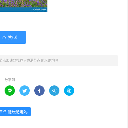
赞(
0
)

节点加速器推荐
»
香港节点 能玩绝地吗
分享到





节点 能玩绝地吗