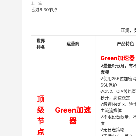
上一篇
香港6.30节点
正规，
世界
运营商
产品特色
排名
Green加速器
√最低9元/月，有
套餐
√使用256位加密
SSL保护
√CN2、CIA线路
顶
秒开，高速稳定
√解锁Netflix、
级
Green加速
主流流媒体
√不限设备数量、
节
器
度
√无日志策略
点
√支持中文、英文