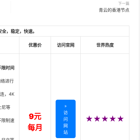
下一篇
青云的香港节点
安全，稳定，快速。
优惠价
访问官网
世界热度
不限时间
网络进行
直连，4K
»
迪士尼等
访
9元
★★★★★
问
不限制速
网
每月
站
、日文等