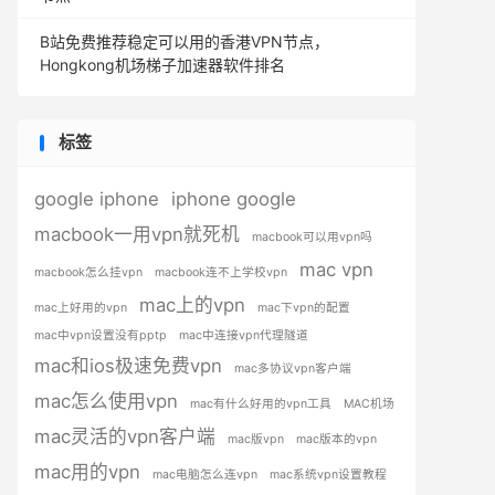
B站免费推荐稳定可以用的香港VPN节点，
Hongkong机场梯子加速器软件排名
标签
google iphone
iphone google
macbook一用vpn就死机
macbook可以用vpn吗
mac vpn
macbook怎么挂vpn
macbook连不上学校vpn
mac上的vpn
mac上好用的vpn
mac下vpn的配置
mac中vpn设置没有pptp
mac中连接vpn代理隧道
mac和ios极速免费vpn
mac多协议vpn客户端
mac怎么使用vpn
mac有什么好用的vpn工具
MAC机场
mac灵活的vpn客户端
mac版vpn
mac版本的vpn
mac用的vpn
mac电脑怎么连vpn
mac系统vpn设置教程