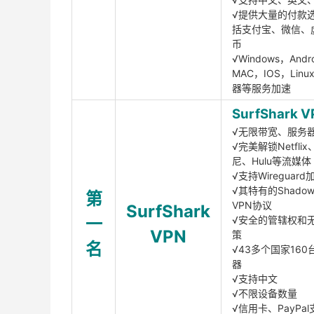
√提供大量的付款
括支付宝、微信、
币
√Windows，Andr
MAC，IOS，Lin
器等服务加速
SurfShark V
√无限带宽、服务
√完美解锁Netfli
尼、Hulu等流媒体
√支持Wireguar
√其特有的Shadows
第
VPN协议
SurfShark
一
√安全的管辖权和
VPN
策
名
√43多个国家160
器
√支持中文
√不限设备数量
√信用卡、PayPal