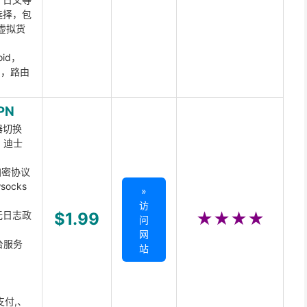
选择，包
虚拟货
oid，
ux，路由
PN
器切换
x、迪士
d加密协议
ocks
»
访
无日志政
$1.99
★★★★
问
网
台服务
站
支付,、