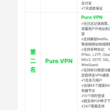
支付宝
√7天退款保证
Pure VPN
√无日志记录政策，
泄露用户IP地址和
容
√支持解锁Netflix、
等视频网站地域限
√支持多种协议： P
第
IPSec, L2TP, Op
二
Pure VPN
IKEv2, SSTP, SSL
WireGuard
名
√支持拆分隧道功
定程序走VPN通道
√1百多万用户
√全球65个国家60
务器节点
√10个同时登录
√超支持P2P种子
√24/7客服支持