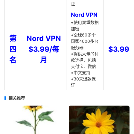
证
Nord VPN
√使用双重数据
加密
√全球60多个
第
Nord VPN
国家4000多台
四
$3.99/每
服务器
$3.99
√提供大量的付
名
月
款选择，包括
支付宝、微信
√中文支持
√30天退款保
证
相关推荐