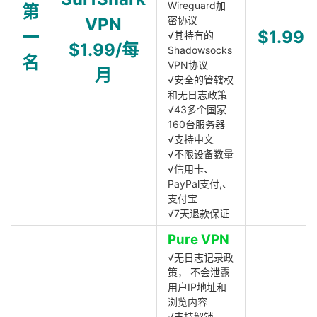
Wireguard加
第
VPN
密协议
一
$1.99
√其特有的
$1.99/每
Shadowsocks
名
VPN协议
月
√安全的管辖权
和无日志政策
√43多个国家
160台服务器
√支持中文
√不限设备数量
√信用卡、
PayPal支付,、
支付宝
√7天退款保证
Pure VPN
√无日志记录政
策， 不会泄露
用户IP地址和
浏览内容
√支持解锁