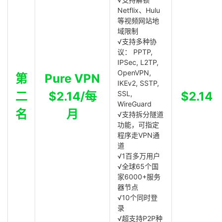
Netflix、Hulu
等视频网站地
域限制
√支持多种协
议： PPTP,
IPSec, L2TP,
OpenVPN,
第
Pure VPN
IKEv2, SSTP,
二
$2.14/每
SSL,
$2.14
WireGuard
名
月
√支持拆分隧道
功能，可指定
程序走VPN通
道
√1百多万用户
√全球65个国
家6000+服务
器节点
√10个同时登
录
√超支持P2P种