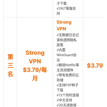
子下载
√24/7客服支
持
Strong
VPN
√无数据日志记
录和透明隐私
政策
√内置
Strong
WireGuard协
第
VPN
议
三
$3.79
√解锁Netflix等
$3.79/每
主流流媒体
名
√带有免费的云
月
存储
√支持P2P种子
下载
√12个同时连接
√中文支持
√30天退款保