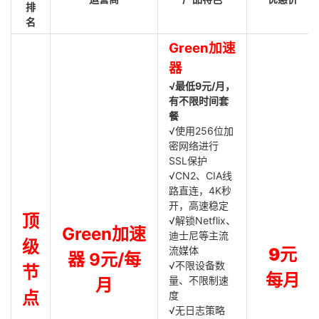
排
名
Green加速
器
√最低9元/月，
有不限时间套
餐
√使用256位加
密网络进行
SSL保护
√CN2、CIA线
路直连，4K秒
开，高速稳定
顶
√解锁Netflix、
Green加速
迪士尼等主流
级
流媒体
9元
器 9元/每
√不限设备数
节
每月
量、不限制速
月
点
度
√无日志策略