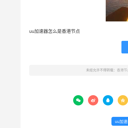
uu加速器怎么是香港节点
未经允许不得转载：
香港节




uu加