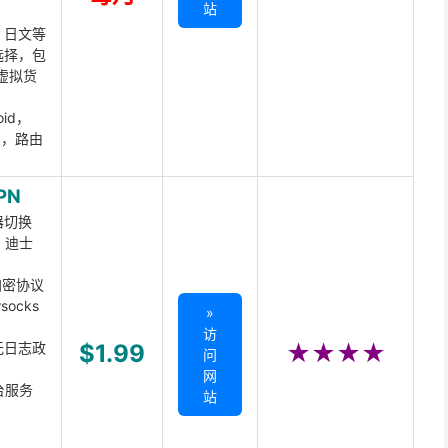
站
、日文等
选择，包
虚拟货
oid，
ux，路由
PN
器切换
x、迪士
d加密协议
ocks
»
访
无日志政
$1.99
★★★★
问
网
台服务
站