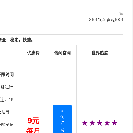
下一篇
SSR节点 香港SSR
安全，稳定，快速。
优惠价
访问官网
世界热度
不限时间
网络进行
直连，4K
»
迪士尼等
访
9元
★★★★★
问
不限制速
网
每月