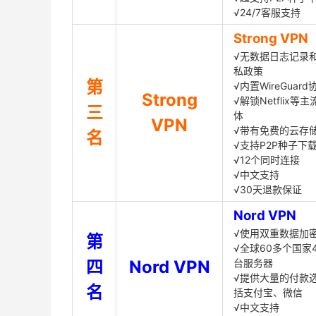
√24/7客服支持
Strong VPN
√无数据日志记录
私政策
第
√内置WireGuard
Strong
√解锁Netflix等
三
体
VPN
√带有免费的云存
名
√支持P2P种子下
√12个同时连接
√中文支持
√30天退款保证
Nord VPN
√使用双重数据加
第
√全球60多个国家4
四
Nord VPN
台服务器
√提供大量的付款
名
括支付宝、微信
√中文支持