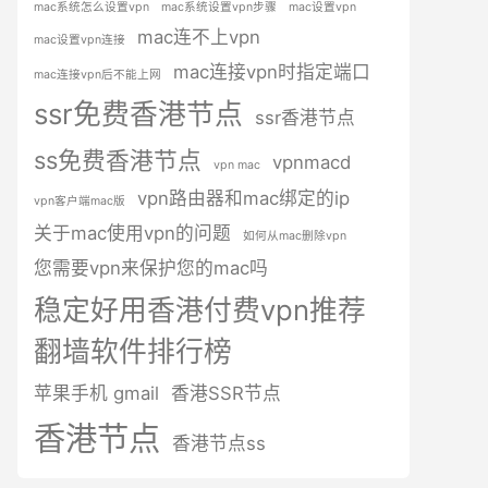
mac系统怎么设置vpn
mac系统设置vpn步骤
mac设置vpn
mac连不上vpn
mac设置vpn连接
mac连接vpn时指定端口
mac连接vpn后不能上网
ssr免费香港节点
ssr香港节点
ss免费香港节点
vpnmacd
vpn mac
vpn路由器和mac绑定的ip
vpn客户端mac版
关于mac使用vpn的问题
如何从mac删除vpn
您需要vpn来保护您的mac吗
稳定好用香港付费vpn推荐
翻墙软件排行榜
苹果手机 gmail
香港SSR节点
香港节点
香港节点ss