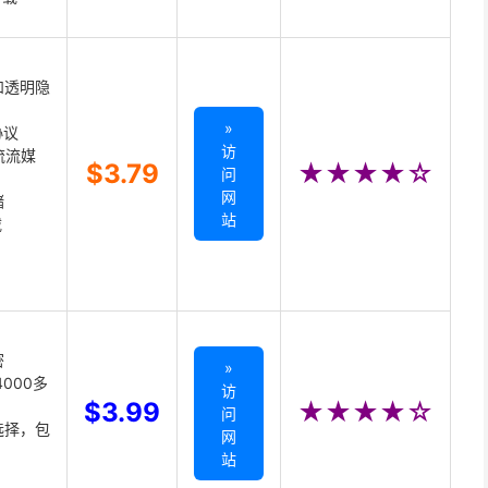
和透明隐
»
协议
访
主流流媒
$3.79
★★★★☆
问
网
储
站
载
密
»
000多
访
$3.99
★★★★☆
问
选择，包
网
站