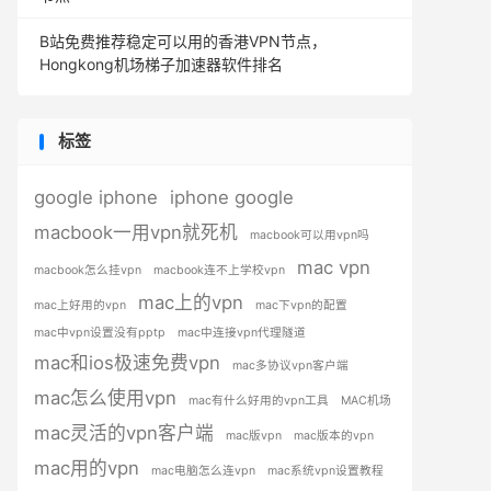
B站免费推荐稳定可以用的香港VPN节点，
Hongkong机场梯子加速器软件排名
标签
google iphone
iphone google
macbook一用vpn就死机
macbook可以用vpn吗
mac vpn
macbook怎么挂vpn
macbook连不上学校vpn
mac上的vpn
mac上好用的vpn
mac下vpn的配置
mac中vpn设置没有pptp
mac中连接vpn代理隧道
mac和ios极速免费vpn
mac多协议vpn客户端
mac怎么使用vpn
mac有什么好用的vpn工具
MAC机场
mac灵活的vpn客户端
mac版vpn
mac版本的vpn
mac用的vpn
mac电脑怎么连vpn
mac系统vpn设置教程