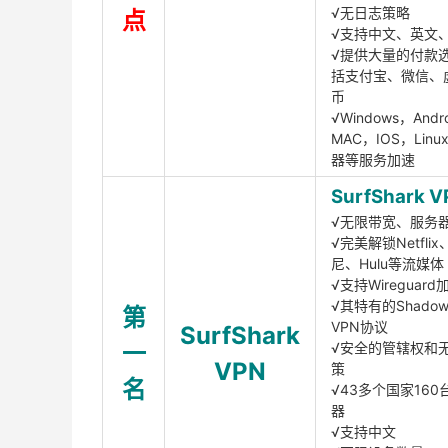
√无日志策略
点
√支持中文、英文
√提供大量的付款
括支付宝、微信、
币
√Windows，Andr
MAC，IOS，Lin
器等服务加速
SurfShark V
√无限带宽、服务
√完美解锁Netfli
尼、Hulu等流媒体
√支持Wireguar
√其特有的Shadows
第
VPN协议
SurfShark
一
√安全的管辖权和
VPN
策
名
√43多个国家160
器
√支持中文