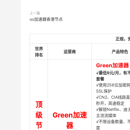
上一篇
uu加速器香港节点
正规，
世界
运营商
产品特色
排名
Green加速器
√最低9元/月，有
套餐
√使用256位加密
SSL保护
√CN2、CIA线路
顶
秒开，高速稳定
√解锁Netflix、
级
Green加速
主流流媒体
√不限设备数量、
节
器
度