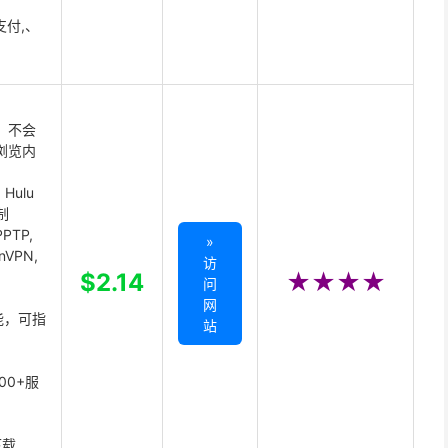
支付,、
 不会
浏览内
Hulu
制
PTP,
»
enVPN,
访
,
$2.14
★★★★
问
网
能，可指
站
00+服
下载