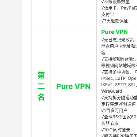
√不限设备数量
√信用卡、PayPal
支付宝
√7天退款保证
Pure VPN
√无日志记录政策，
泄露用户IP地址和
容
√支持解锁Netflix、
等视频网站地域限
√支持多种协议： P
第
IPSec, L2TP, Op
二
Pure VPN
IKEv2, SSTP, SSL
WireGuard
名
√支持拆分隧道功
定程序走VPN通道
√1百多万用户
√全球65个国家60
务器节点
√10个同时登录
√超支持P2P种子