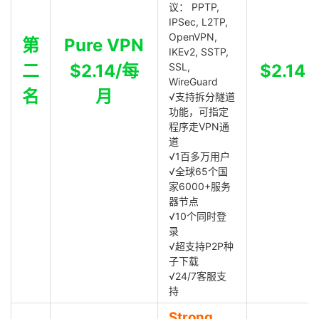
议： PPTP,
IPSec, L2TP,
OpenVPN,
第
Pure VPN
IKEv2, SSTP,
二
$2.14/每
SSL,
$2.14
WireGuard
名
月
√支持拆分隧道
功能，可指定
程序走VPN通
道
√1百多万用户
√全球65个国
家6000+服务
器节点
√10个同时登
录
√超支持P2P种
子下载
√24/7客服支
持
Strong