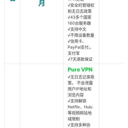
月
√安全的管辖权
和无日志政策
√43多个国家
160台服务器
√支持中文
√不限设备数量
√信用卡、
PayPal支付,、
支付宝
√7天退款保证
Pure VPN
√无日志记录政
策， 不会泄露
用户IP地址和
浏览内容
√支持解锁
Netflix、Hulu
等视频网站地
域限制
√支持多种协