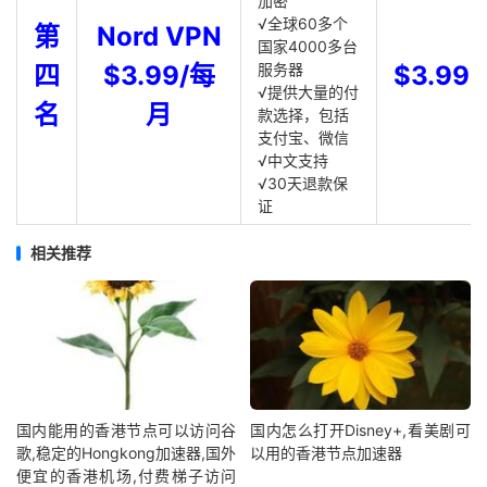
加密
√全球60多个
第
Nord VPN
国家4000多台
四
$3.99/每
服务器
$3.99
√提供大量的付
名
月
款选择，包括
支付宝、微信
√中文支持
√30天退款保
证
相关推荐
国内能用的香港节点可以访问谷
国内怎么打开Disney+,看美剧可
歌,稳定的Hongkong加速器,国外
以用的香港节点加速器
便宜的香港机场,付费梯子访问