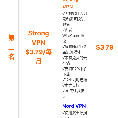
VPN
√无数据日志记
录和透明隐私
政策
√内置
Strong
WireGuard协
第
VPN
议
三
$3.79
√解锁Netflix等
$3.79/每
主流流媒体
名
√带有免费的云
月
存储
√支持P2P种子
下载
√12个同时连接
√中文支持
√30天退款保
证
Nord VPN
√使用双重数据