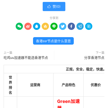
赞(
0
)

分享到









香港ssr节点是什么意思
上一篇
下一篇
吃鸡uu加速器不能选香港节点
分享香港节点
正规，安全，稳定，快速。
世
界
运营商
产品特色
优惠价
排
名
Green加速