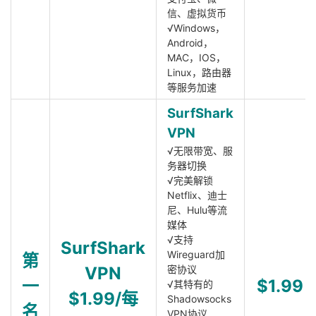
信、虚拟货币
√Windows，
Android，
MAC，IOS，
Linux，路由器
等服务加速
SurfShark
VPN
√无限带宽、服
务器切换
√完美解锁
Netflix、迪士
尼、Hulu等流
媒体
√支持
SurfShark
Wireguard加
第
VPN
密协议
一
$1.99
√其特有的
$1.99/每
Shadowsocks
名
VPN协议