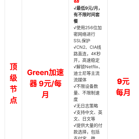
器
√最低9元/月，
有不限时间套
餐
√使用256位加
密网络进行
SSL保护
√CN2、CIA线
路直连，4K秒
开，高速稳定
顶
√解锁Netflix、
Green加速
迪士尼等主流
级
流媒体
9元
器 9元/每
√不限设备数
节
每月
量、不限制速
月
点
度
√无日志策略
√支持中文、英
文、日文等
√提供大量的付
款选择，包括
支付宝、微