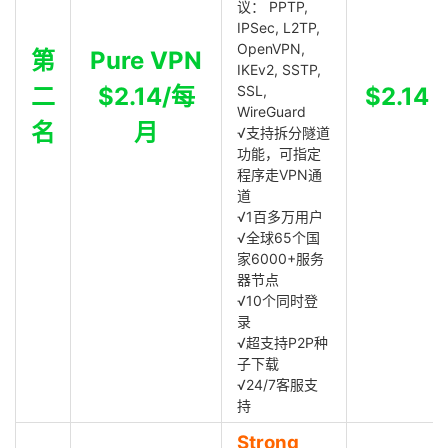
议： PPTP,
IPSec, L2TP,
OpenVPN,
第
Pure VPN
IKEv2, SSTP,
二
$2.14/每
SSL,
$2.14
WireGuard
名
月
√支持拆分隧道
功能，可指定
程序走VPN通
道
√1百多万用户
√全球65个国
家6000+服务
器节点
√10个同时登
录
√超支持P2P种
子下载
√24/7客服支
持
Strong