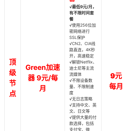
√最低9元/月，
有不限时间套
餐
√使用256位加
密网络进行
SSL保护
√CN2、CIA线
路直连，4K秒
开，高速稳定
顶
√解锁Netflix、
Green加速
迪士尼等主流
级
流媒体
9元
器 9元/每
√不限设备数
节
每月
量、不限制速
月
点
度
√无日志策略
√支持中文、英
文、日文等
√提供大量的付
款选择，包括
支付宝、微