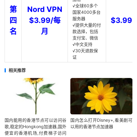
√全球60多个
第
Nord VPN
国家4000多台
四
$3.99/每
服务器
$3.99
√提供大量的付
名
月
款选择，包括
支付宝、微信
√中文支持
√30天退款保
证
相关推荐
国内能用的香港节点可以访问谷
国内怎么打开Disney+,看美剧可
歌,稳定的Hongkong加速器,国外
以用的香港节点加速器
便宜的香港机场,付费梯子访问