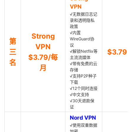
VPN
√无数据日志记
录和透明隐私
政策
√内置
Strong
WireGuard协
第
VPN
议
三
$3.79
√解锁Netflix等
$3.79/每
主流流媒体
名
√带有免费的云
月
存储
√支持P2P种子
下载
√12个同时连接
√中文支持
√30天退款保
证
Nord VPN
√使用双重数据
加密