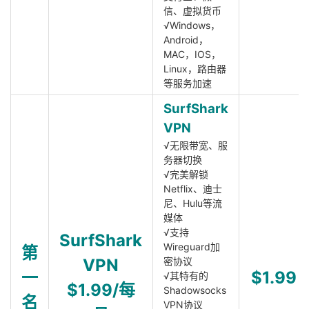
信、虚拟货币
√Windows，
Android，
MAC，IOS，
Linux，路由器
等服务加速
SurfShark
VPN
√无限带宽、服
务器切换
√完美解锁
Netflix、迪士
尼、Hulu等流
媒体
√支持
SurfShark
Wireguard加
第
VPN
密协议
一
$1.99
√其特有的
$1.99/每
Shadowsocks
名
VPN协议