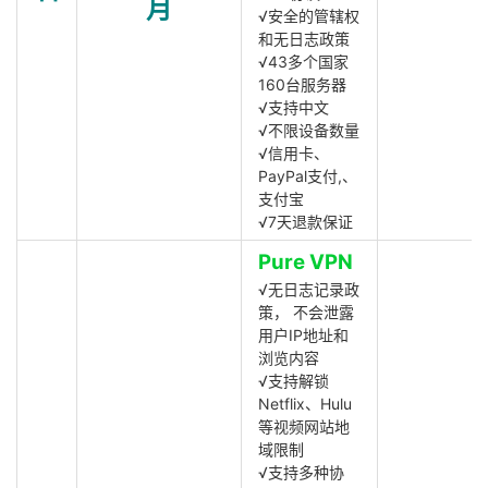
月
√安全的管辖权
和无日志政策
√43多个国家
160台服务器
√支持中文
√不限设备数量
√信用卡、
PayPal支付,、
支付宝
√7天退款保证
Pure VPN
√无日志记录政
策， 不会泄露
用户IP地址和
浏览内容
√支持解锁
Netflix、Hulu
等视频网站地
域限制
√支持多种协