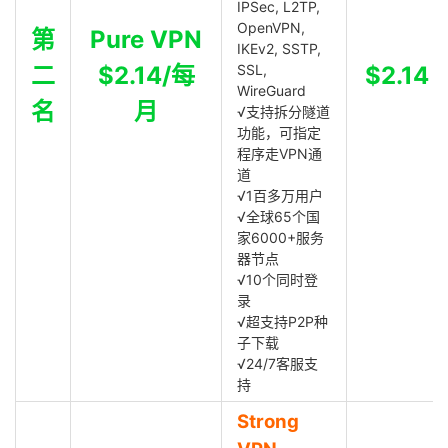
IPSec, L2TP,
OpenVPN,
第
Pure VPN
IKEv2, SSTP,
二
$2.14/每
SSL,
$2.14
WireGuard
名
月
√支持拆分隧道
功能，可指定
程序走VPN通
道
√1百多万用户
√全球65个国
家6000+服务
器节点
√10个同时登
录
√超支持P2P种
子下载
√24/7客服支
持
Strong