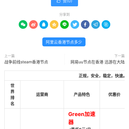
赞(
0
)

分享到









阿里云香港节点多少
上一篇
下一篇
战争前线steam香港节点
网易uu节点在香港 迅游在大陆
正规，安全，稳定，快速。
世
界
运营商
产品特色
优惠价
排
名
Green加速
器