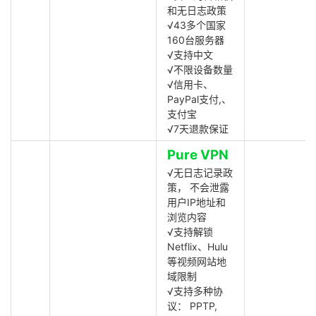
和无日志政策
√43多个国家
160台服务器
√支持中文
√不限设备数量
√信用卡、
PayPal支付,、
支付宝
√7天退款保证
Pure VPN
√无日志记录政
策， 不会泄露
用户IP地址和
浏览内容
√支持解锁
Netflix、Hulu
等视频网站地
域限制
√支持多种协
议： PPTP,