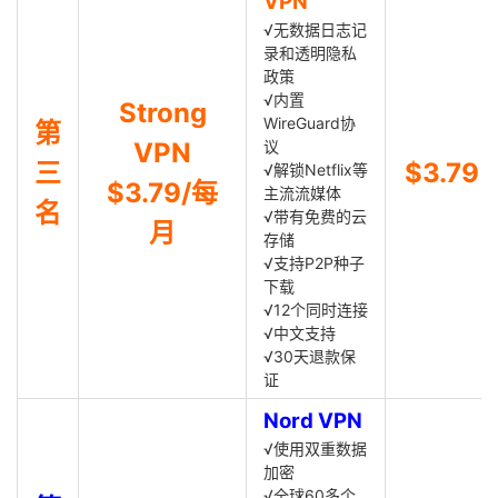
VPN
√无数据日志记
录和透明隐私
政策
√内置
Strong
WireGuard协
第
VPN
议
三
$3.79
√解锁Netflix等
$3.79/每
主流流媒体
名
√带有免费的云
月
存储
√支持P2P种子
下载
√12个同时连接
√中文支持
√30天退款保
证
Nord VPN
√使用双重数据
加密
√全球60多个