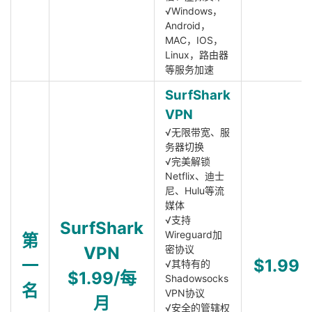
√Windows，
Android，
MAC，IOS，
Linux，路由器
等服务加速
SurfShark
VPN
√无限带宽、服
务器切换
√完美解锁
Netflix、迪士
尼、Hulu等流
媒体
√支持
SurfShark
Wireguard加
第
VPN
密协议
一
$1.99
√其特有的
$1.99/每
Shadowsocks
名
VPN协议
月
√安全的管辖权