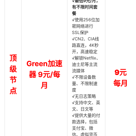
√最低9元/月，
有不限时间套
餐
√使用256位加
密网络进行
SSL保护
√CN2、CIA线
路直连，4K秒
开，高速稳定
顶
√解锁Netflix、
Green加速
迪士尼等主流
级
流媒体
9元
器 9元/每
√不限设备数
节
每月
量、不限制速
月
点
度
√无日志策略
√支持中文、英
文、日文等
√提供大量的付
款选择，包括
支付宝、微
信、虚拟货币