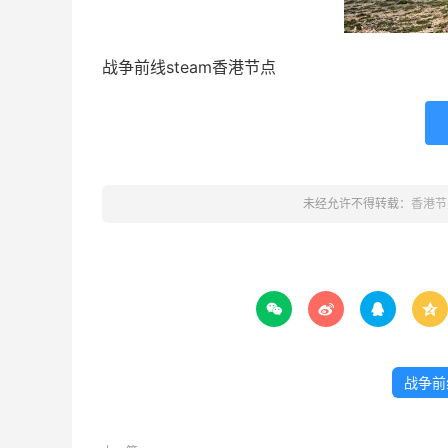
战争前线steam香港节点
未经允许不得转载：
香港节




战争前