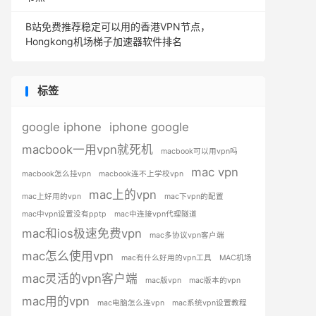
B站免费推荐稳定可以用的香港VPN节点，
Hongkong机场梯子加速器软件排名
标签
google iphone
iphone google
macbook一用vpn就死机
macbook可以用vpn吗
mac vpn
macbook怎么挂vpn
macbook连不上学校vpn
mac上的vpn
mac上好用的vpn
mac下vpn的配置
mac中vpn设置没有pptp
mac中连接vpn代理隧道
mac和ios极速免费vpn
mac多协议vpn客户端
mac怎么使用vpn
mac有什么好用的vpn工具
MAC机场
mac灵活的vpn客户端
mac版vpn
mac版本的vpn
mac用的vpn
mac电脑怎么连vpn
mac系统vpn设置教程