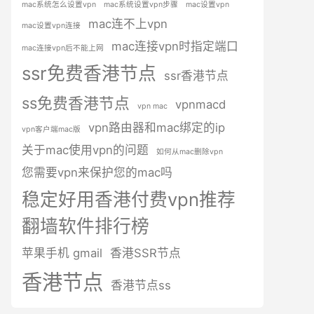
mac系统怎么设置vpn
mac系统设置vpn步骤
mac设置vpn
mac连不上vpn
mac设置vpn连接
mac连接vpn时指定端口
mac连接vpn后不能上网
ssr免费香港节点
ssr香港节点
ss免费香港节点
vpnmacd
vpn mac
vpn路由器和mac绑定的ip
vpn客户端mac版
关于mac使用vpn的问题
如何从mac删除vpn
您需要vpn来保护您的mac吗
稳定好用香港付费vpn推荐
翻墙软件排行榜
苹果手机 gmail
香港SSR节点
香港节点
香港节点ss