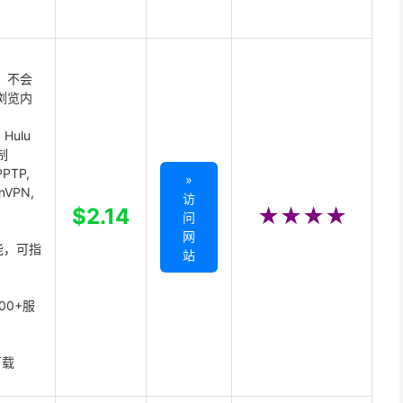
 不会
浏览内
Hulu
制
PTP,
»
enVPN,
访
,
$2.14
★★★★
问
网
能，可指
站
00+服
下载