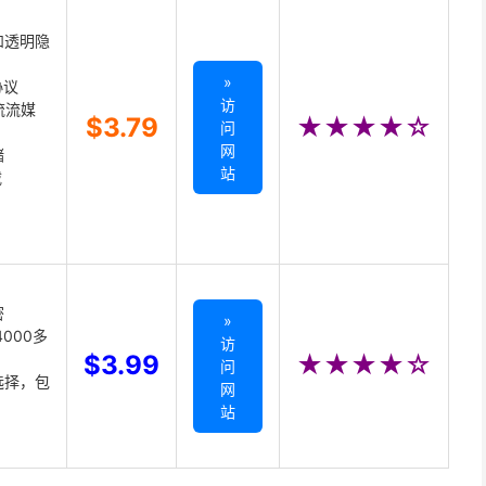
和透明隐
»
协议
访
主流流媒
$3.79
★★★★☆
问
网
储
站
载
密
»
000多
访
$3.99
★★★★☆
问
选择，包
网
站