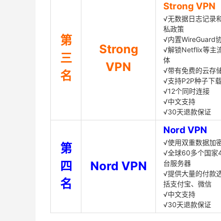
Strong VPN
√无数据日志记录
私政策
第
√内置WireGuard
Strong
√解锁Netflix等
三
体
VPN
√带有免费的云存
名
√支持P2P种子下
√12个同时连接
√中文支持
√30天退款保证
Nord VPN
√使用双重数据加
第
√全球60多个国家4
四
Nord VPN
台服务器
√提供大量的付款
名
括支付宝、微信
√中文支持
√30天退款保证