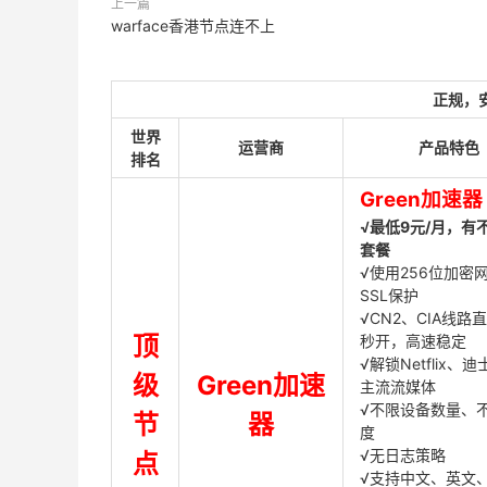
上一篇
warface香港节点连不上
正规，
世界
运营商
产品特色
排名
Green加速器
√最低9元/月，有
套餐
√使用256位加密
SSL保护
√CN2、CIA线路
顶
秒开，高速稳定
√解锁Netflix、
级
Green加速
主流流媒体
√不限设备数量、
节
器
度
√无日志策略
点
√支持中文、英文