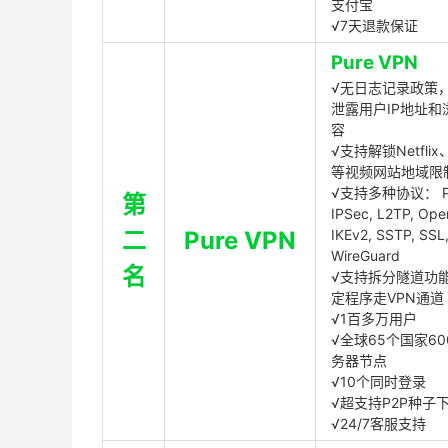
支付宝
√7天退款保证
Pure VPN
√无日志记录政策，
泄露用户IP地址和
容
√支持解锁Netflix、
等视频网站地域限
√支持多种协议： P
第
IPSec, L2TP, Op
二
Pure VPN
IKEv2, SSTP, SSL
WireGuard
名
√支持拆分隧道功
定程序走VPN通道
√1百多万用户
√全球65个国家60
务器节点
√10个同时登录
√超支持P2P种子
√24/7客服支持