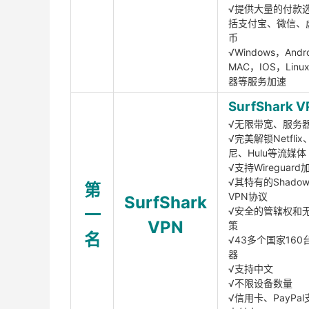
√提供大量的付款
括支付宝、微信、
币
√Windows，Andr
MAC，IOS，Lin
器等服务加速
SurfShark V
√无限带宽、服务
√完美解锁Netfli
尼、Hulu等流媒体
√支持Wireguar
√其特有的Shadows
第
VPN协议
SurfShark
一
√安全的管辖权和
VPN
策
名
√43多个国家160
器
√支持中文
√不限设备数量
√信用卡、PayPal