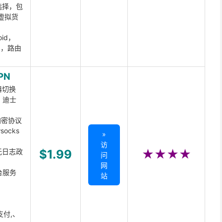
选择，包
虚拟货
oid，
ux，路由
PN
器切换
x、迪士
d加密协议
ocks
»
访
无日志政
$1.99
★★★★
问
网
台服务
站
支付,、