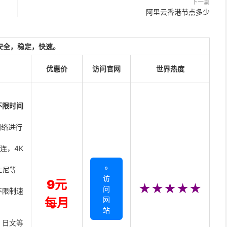
下一篇
阿里云香港节点多少
安全，稳定，快速。
优惠价
访问官网
世界热度
不限时间
网络进行
直连，4K
»
迪士尼等
访
9元
★★★★★
问
不限制速
网
每月
站
、日文等