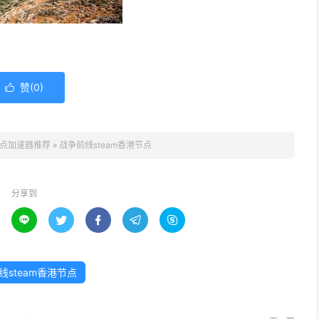
赞(
0
)

点加速器推荐
»
战争前线steam香港节点
分享到





线steam香港节点