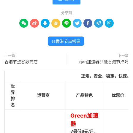
分享到









ss香港节点搭建
上一篇
下一篇
香港节点谷歌商店
qaq加速器只能香港节点吗
正规，安全，稳定，快速。
世
界
运营商
产品特色
优惠价
排
名
Green加速
器
√最低9元/月，