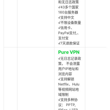
和无日志政策
√43多个国家
160台服务器
√支持中文
√不限设备数量
√信用卡、
PayPal支付,、
支付宝
√7天退款保证
Pure VPN
√无日志记录政
策， 不会泄露
用户IP地址和
浏览内容
√支持解锁
Netflix、Hulu
等视频网站地
域限制
√支持多种协
议： PPTP,
IPSec, L2TP,