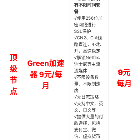
有不限时间套
餐
√使用256位加
密网络进行
SSL保护
√CN2、CIA线
路直连，4K秒
开，高速稳定
顶
√解锁Netflix、
Green加速
迪士尼等主流
级
流媒体
9元
器 9元/每
√不限设备数
节
每月
量、不限制速
月
点
度
√无日志策略
√支持中文、英
文、日文等
√提供大量的付
款选择，包括
支付宝、微
信、虚拟货币