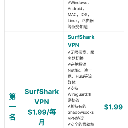
√Windows，
Android，
MAC，IOS，
Linux，路由器
等服务加速
SurfShark
VPN
√无限带宽、服
务器切换
√完美解锁
Netflix、迪士
尼、Hulu等流
媒体
√支持
SurfShark
Wireguard加
第
VPN
密协议
一
$1.99
√其特有的
$1.99/每
Shadowsocks
名
VPN协议
月
√安全的管辖权