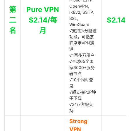
OpenVPN,
第
Pure VPN
IKEv2, SSTP,
二
$2.14/每
SSL,
$2.14
WireGuard
名
月
√支持拆分隧道
功能，可指定
程序走VPN通
道
√1百多万用户
√全球65个国
家6000+服务
器节点
√10个同时登
录
√超支持P2P种
子下载
√24/7客服支
持
Strong
VPN