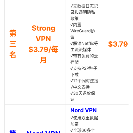
√无数据日志记
录和透明隐私
政策
√内置
Strong
WireGuard协
第
VPN
议
三
$3.79
√解锁Netflix等
$3.79/每
主流流媒体
名
√带有免费的云
月
存储
√支持P2P种子
下载
√12个同时连接
√中文支持
√30天退款保
证
Nord VPN
√使用双重数据
加密
√全球60多个