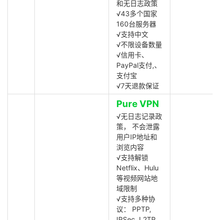
和无日志政策
√43多个国家
160台服务器
√支持中文
√不限设备数量
√信用卡、
PayPal支付,、
支付宝
√7天退款保证
Pure VPN
√无日志记录政
策， 不会泄露
用户IP地址和
浏览内容
√支持解锁
Netflix、Hulu
等视频网站地
域限制
√支持多种协
议： PPTP,
IPSec, L2TP,