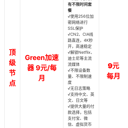
有不限时间套
餐
√使用256位加
密网络进行
SSL保护
√CN2、CIA线
路直连，4K秒
开，高速稳定
顶
√解锁Netflix、
Green加速
迪士尼等主流
级
流媒体
9元
器 9元/每
√不限设备数
节
每月
量、不限制速
月
点
度
√无日志策略
√支持中文、英
文、日文等
√提供大量的付
款选择，包括
支付宝、微
信、虚拟货币