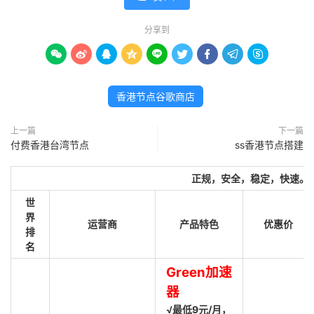
分享到









香港节点谷歌商店
上一篇
下一篇
付费香港台湾节点
ss香港节点搭建
正规，安全，稳定，快速。
世
界
运营商
产品特色
优惠价
排
名
Green加速
器
√最低9元/月，