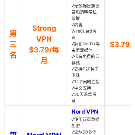
√无数据日志记
录和透明隐私
政策
√内置
Strong
WireGuard协
第
VPN
议
三
$3.79
√解锁Netflix等
$3.79/每
主流流媒体
名
√带有免费的云
月
存储
√支持P2P种子
下载
√12个同时连接
√中文支持
√30天退款保
证
Nord VPN
√使用双重数据
加密
√全球60多个