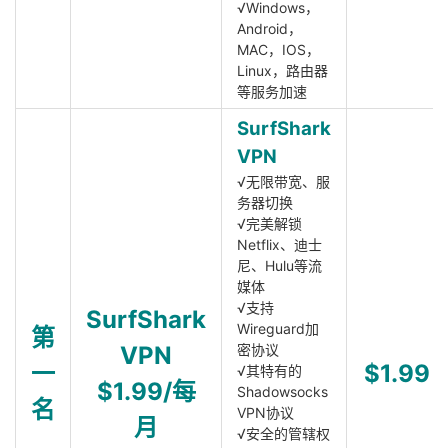
√Windows，
Android，
MAC，IOS，
Linux，路由器
等服务加速
SurfShark
VPN
√无限带宽、服
务器切换
√完美解锁
Netflix、迪士
尼、Hulu等流
媒体
√支持
SurfShark
Wireguard加
第
VPN
密协议
一
$1.99
√其特有的
$1.99/每
Shadowsocks
名
VPN协议
月
√安全的管辖权