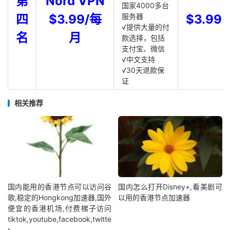
第
Nord VPN
国家4000多台
四
$3.99/每
服务器
$3.99
√提供大量的付
名
月
款选择，包括
支付宝、微信
√中文支持
√30天退款保
证
相关推荐
国内能用的香港节点可以访问谷
国内怎么打开Disney+,看美剧可
歌,稳定的Hongkong加速器,国外
以用的香港节点加速器
便宜的香港机场,付费梯子访问
tiktok,youtube,facebook,twitte
r