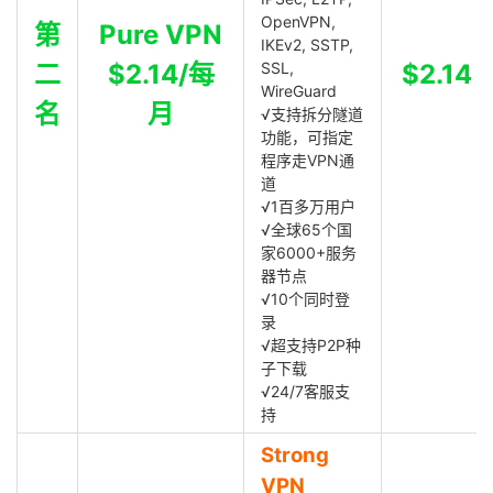
OpenVPN,
第
Pure VPN
IKEv2, SSTP,
二
$2.14/每
SSL,
$2.14
WireGuard
名
月
√支持拆分隧道
功能，可指定
程序走VPN通
道
√1百多万用户
√全球65个国
家6000+服务
器节点
√10个同时登
录
√超支持P2P种
子下载
√24/7客服支
持
Strong
VPN