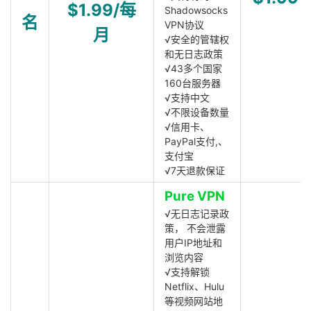
$1.99/每
Shadowsocks
名
VPN协议
月
√安全的管辖权
和无日志政策
√43多个国家
160台服务器
√支持中文
√不限设备数量
√信用卡、
PayPal支付,、
支付宝
√7天退款保证
Pure VPN
√无日志记录政
策， 不会泄露
用户IP地址和
浏览内容
√支持解锁
Netflix、Hulu
等视频网站地