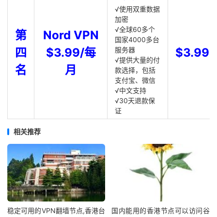
√使用双重数据
加密
√全球60多个
第
Nord VPN
国家4000多台
四
$3.99/每
服务器
$3.99
√提供大量的付
名
月
款选择，包括
支付宝、微信
√中文支持
√30天退款保
证
相关推荐
稳定可用的VPN翻墙节点,香港台
国内能用的香港节点可以访问谷