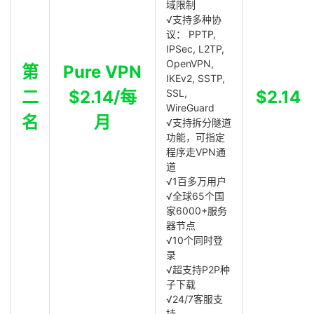
域限制
√支持多种协
议： PPTP,
IPSec, L2TP,
OpenVPN,
第
Pure VPN
IKEv2, SSTP,
二
$2.14/每
SSL,
$2.14
WireGuard
名
月
√支持拆分隧道
功能，可指定
程序走VPN通
道
√1百多万用户
√全球65个国
家6000+服务
器节点
√10个同时登
录
√超支持P2P种
子下载
√24/7客服支
持