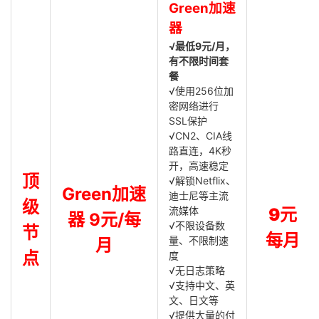
Green加速
器
√最低9元/月，
有不限时间套
餐
√使用256位加
密网络进行
SSL保护
√CN2、CIA线
路直连，4K秒
开，高速稳定
顶
√解锁Netflix、
Green加速
迪士尼等主流
级
流媒体
9元
器 9元/每
√不限设备数
节
每月
量、不限制速
月
点
度
√无日志策略
√支持中文、英
文、日文等
√提供大量的付