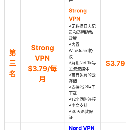
Strong
VPN
√无数据日志记
录和透明隐私
政策
√内置
Strong
WireGuard协
第
VPN
议
三
$3.79
√解锁Netflix等
$3.79/每
主流流媒体
名
√带有免费的云
月
存储
√支持P2P种子
下载
√12个同时连接
√中文支持
√30天退款保
证
Nord VPN