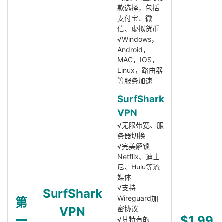
款选择，包括
支付宝、微
信、虚拟货币
√Windows，
Android，
MAC，IOS，
Linux，路由器
等服务加速
SurfShark
VPN
√无限带宽、服
务器切换
√完美解锁
Netflix、迪士
尼、Hulu等流
媒体
√支持
SurfShark
Wireguard加
第
VPN
密协议
一
$1.99
√其特有的