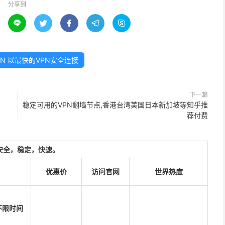
分享到





PN 以最快的VPN安全连接
下一篇
稳定可用的VPN翻墙节点,香港台湾美国日本新加坡等知乎推
荐付费
安全，稳定，快速。
优惠价
访问官网
世界热度
不限时间