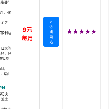
网络进行
直连，4K
»
迪士尼等
访
9元
★★★★★
问
不限制速
网
每月
站
、日文等
选择，包
虚拟货
oid，
ux，路由
PN
器切换
x、迪士