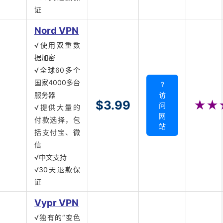
证
Nord VPN
√使用双重数
据加密
√全球60多个
国家4000多台
?
服务器
访
$3.99
★★
问
√提供大量的
网
付款选择，包
站
括支付宝、微
信
√中文支持
√30天退款保
证
Vypr VPN
√独有的“变色