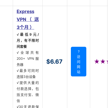
Express
VPN（ 送
3个月 ）
√最低9元/
月，有不限时
间套餐
?
√全球共有
访
200+ VPN服
$6.67
★★
问
务器
网
√最多可同时
站
连接3台设备
√提供大量的
付款选择，包
括支付宝、微
信
√30天退款保