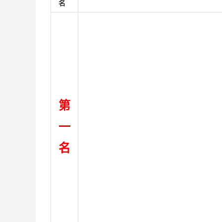
名
第
一
名