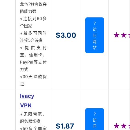
龙”VPN协议突
防能力强
√连接到60多
?
个国家
访
√最多可同时
$3.00
★★
问
连接5台设备
网
√提供支付
站
宝、信用卡、
PayPal等支付
方式
√30天退款保
证
Ivacy
VPN
√无限带宽、
?
访
服务器切换
$1.87
★★
问
√50多个国家