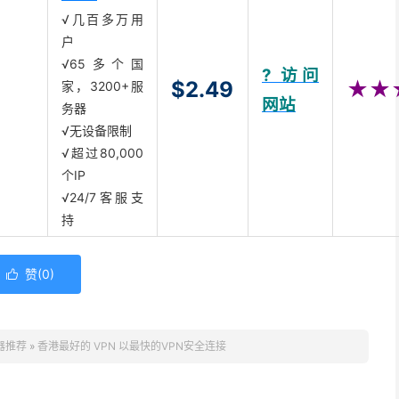
√几百多万用
户
√65多个国
? 访问
$2.49
★★
家，3200+服
网站
务器
√无设备限制
√超过80,000
个IP
√24/7客服支
持
赞(
0
)

器推荐
»
香港最好的 VPN 以最快的VPN安全连接