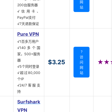
网
200台服务器
站
√信用卡、
PayPal支付
√7天退款保证
Pure VPN
√1百多万用户
√140多个国
?
家，500+服务
访
器
$3.25
★★
问
√5个同时登录
网
√超过80,000
站
个IP
√24/7客服支
持
Surfshark
VPN