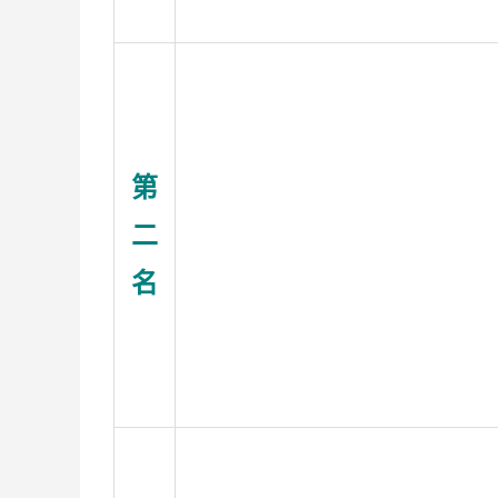
第
二
名