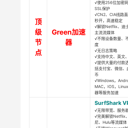
√使用256位加密
SSL保护
√CN2、CIA线路
顶
秒开，高速稳定
√解锁Netflix、
级
Green加速
主流流媒体
√不限设备数量、
节
器
度
√无日志策略
点
√支持中文、英文
√提供大量的付款
括支付宝、微信、
币
√Windows，Andr
MAC，IOS，Lin
器等服务加速
SurfShark V
√无限带宽、服务
√完美解锁Netfli
尼、Hulu等流媒体