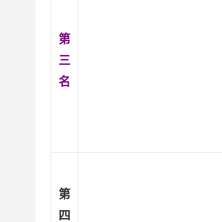
第
三
名
第
四