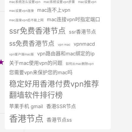
mac系统怎么设置vpn
mac系统设置vpn步骤
mac设置vpn
mac连不上vpn
mac设置vpn连接
mac连接vpn时指定端口
mac连接vpn后不能上网
ssr免费香港节点
ssr香港节点
ss免费香港节点
vpnmacd
vpn mac
vpn路由器和mac绑定的ip
vpn客户端mac版
★★☆
关于mac使用vpn的问题
如何从mac删除vpn
您需要vpn来保护您的mac吗
稳定好用香港付费vpn推荐
翻墙软件排行榜
苹果手机 gmail
香港SSR节点
香港节点
香港节点ss