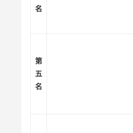
名
第
五
名