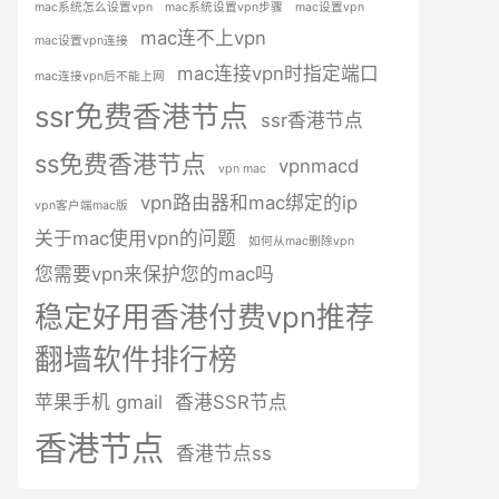
mac系统怎么设置vpn
mac系统设置vpn步骤
mac设置vpn
mac连不上vpn
mac设置vpn连接
mac连接vpn时指定端口
mac连接vpn后不能上网
ssr免费香港节点
ssr香港节点
ss免费香港节点
vpnmacd
vpn mac
vpn路由器和mac绑定的ip
vpn客户端mac版
关于mac使用vpn的问题
如何从mac删除vpn
您需要vpn来保护您的mac吗
稳定好用香港付费vpn推荐
翻墙软件排行榜
苹果手机 gmail
香港SSR节点
香港节点
香港节点ss