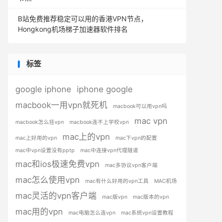
B站免费推荐稳定可以用的香港VPN节点，
Hongkong机场梯子加速器软件排名
标签
google iphone
iphone google
macbook一用vpn就死机
macbook可以用vpn吗
mac vpn
macbook怎么挂vpn
macbook连不上学校vpn
mac上的vpn
mac上好用的vpn
mac下vpn的配置
mac中vpn设置没有pptp
mac中连接vpn代理隧道
mac和ios极速免费vpn
mac多协议vpn客户端
mac怎么使用vpn
mac有什么好用的vpn工具
MAC机场
mac灵活的vpn客户端
mac版vpn
mac版本的vpn
mac用的vpn
mac电脑怎么连vpn
mac系统vpn设置教程