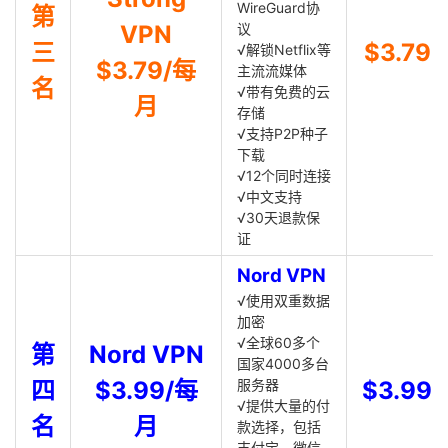
WireGuard协
第
VPN
议
三
$3.79
√解锁Netflix等
$3.79/每
主流流媒体
名
√带有免费的云
月
存储
√支持P2P种子
下载
√12个同时连接
√中文支持
√30天退款保
证
Nord VPN
√使用双重数据
加密
√全球60多个
第
Nord VPN
国家4000多台
四
$3.99/每
服务器
$3.99
√提供大量的付
名
月
款选择，包括
支付宝、微信