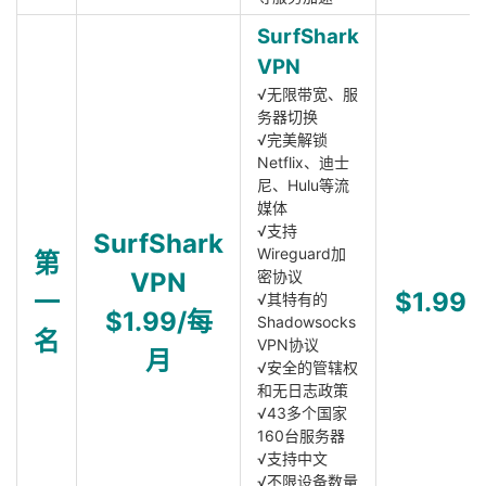
SurfShark
VPN
√无限带宽、服
务器切换
√完美解锁
Netflix、迪士
尼、Hulu等流
媒体
√支持
SurfShark
Wireguard加
第
VPN
密协议
一
$1.99
√其特有的
$1.99/每
Shadowsocks
名
VPN协议
月
√安全的管辖权
和无日志政策
√43多个国家
160台服务器
√支持中文
√不限设备数量