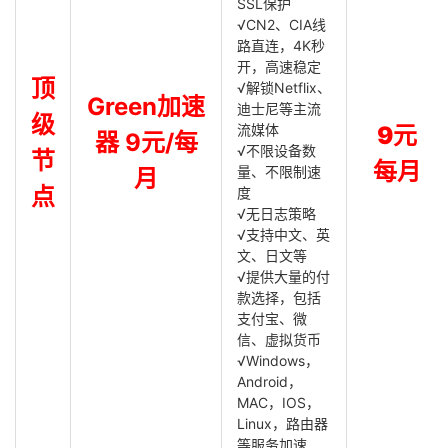
SSL保护
√CN2、CIA线
路直连，4K秒
开，高速稳定
顶
√解锁Netflix、
Green加速
迪士尼等主流
级
流媒体
9元
器 9元/每
√不限设备数
节
每月
量、不限制速
月
点
度
√无日志策略
√支持中文、英
文、日文等
√提供大量的付
款选择，包括
支付宝、微
信、虚拟货币
√Windows，
Android，
MAC，IOS，
Linux，路由器
等服务加速