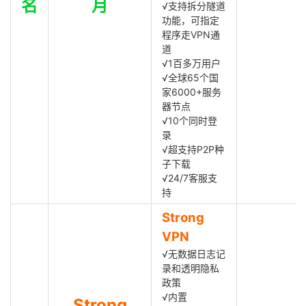
名
月
√支持拆分隧道
功能，可指定
程序走VPN通
道
√1百多万用户
√全球65个国
家6000+服务
器节点
√10个同时登
录
√超支持P2P种
子下载
√24/7客服支
持
Strong
VPN
√无数据日志记
录和透明隐私
政策
√内置
Strong