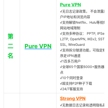
Pure VPN
√无日志记录政策， 不会泄露用
户IP地址和浏览内容
√支持解锁Netflix、Hulu等视频
网站地域限制
√支持多种协议： PPTP, IPSec,
第
L2TP, OpenVPN, IKEv2, SSTP,
SSL, WireGuard
二
Pure VPN
√支持拆分隧道功能，可指定程
名
序走VPN通道
√1百多万用户
√全球65个国家6000+服务器节
点
√10个同时登录
√超支持P2P种子下载
√24/7客服支持
Strong VPN
√无数据日志记录和透明隐私政