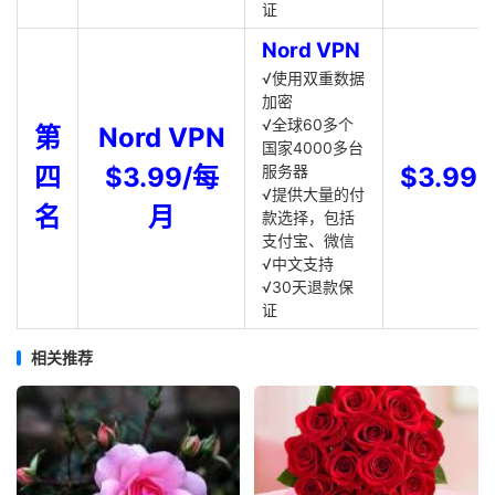
证
Nord VPN
√使用双重数据
加密
√全球60多个
第
Nord VPN
国家4000多台
四
$3.99/每
服务器
$3.99
√提供大量的付
名
月
款选择，包括
支付宝、微信
√中文支持
√30天退款保
证
相关推荐