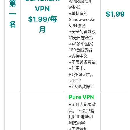
Wireguard加
第
VPN
密协议
一
$1.99
√其特有的
$1.99/每
Shadowsocks
名
VPN协议
月
√安全的管辖权
和无日志政策
√43多个国家
160台服务器
√支持中文
√不限设备数量
√信用卡、
PayPal支付,、
支付宝
√7天退款保证
Pure VPN
√无日志记录政
策， 不会泄露
用户IP地址和
浏览内容
√支持解锁