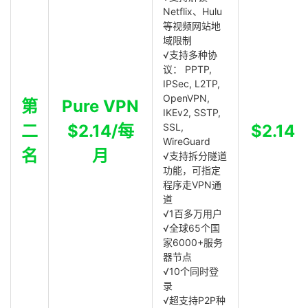
Netflix、Hulu
等视频网站地
域限制
√支持多种协
议： PPTP,
IPSec, L2TP,
OpenVPN,
第
Pure VPN
IKEv2, SSTP,
二
$2.14/每
SSL,
$2.14
WireGuard
名
月
√支持拆分隧道
功能，可指定
程序走VPN通
道
√1百多万用户
√全球65个国
家6000+服务
器节点
√10个同时登
录
√超支持P2P种