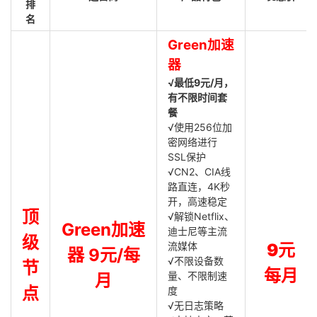
排
名
Green加速
器
√最低9元/月，
有不限时间套
餐
√使用256位加
密网络进行
SSL保护
√CN2、CIA线
路直连，4K秒
开，高速稳定
顶
√解锁Netflix、
Green加速
迪士尼等主流
级
流媒体
9元
器 9元/每
√不限设备数
节
每月
量、不限制速
月
点
度
√无日志策略