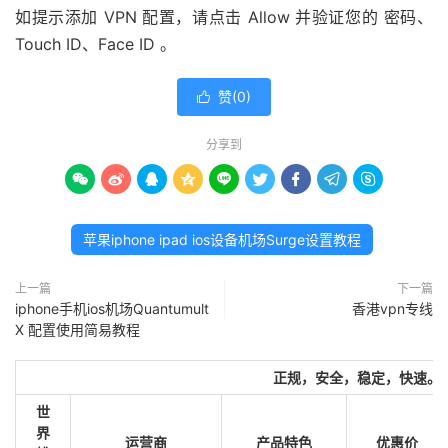
如提示添加 VPN 配置，请点击 Allow 并验证您的 密码、
Touch ID、Face ID 。
赞(
0
)

分享到









苹果iphone ipad ios设备机场Surge设置教程
上一篇
下一篇
iphone手机ios机场Quantumult
香港vpn专线
X 配置使用简易教程
正规，安全，稳定，快速。
世
界
运营商
产品特色
优惠价