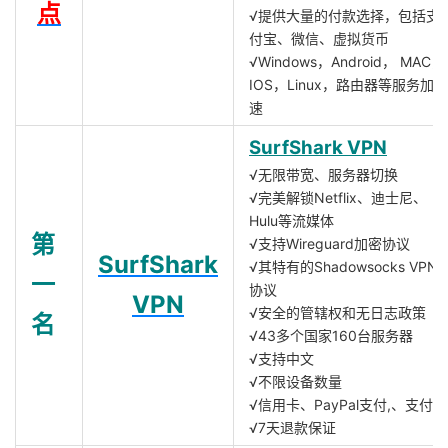
点
√提供大量的付款选择，包括支
付宝、微信、虚拟货币
√Windows，Android， MAC，
IOS，Linux，路由器等服务加
速
SurfShark VPN
√无限带宽、服务器切换
√完美解锁Netflix、迪士尼、
Hulu等流媒体
第
√支持Wireguard加密协议
SurfShark
√其特有的Shadowsocks VPN
一
协议
VPN
√安全的管辖权和无日志政策
名
√43多个国家160台服务器
√支持中文
√不限设备数量
√信用卡、PayPal支付,、支付宝
√7天退款保证