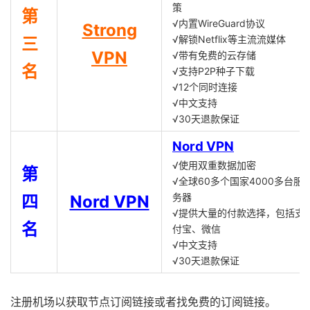
策
第
√内置WireGuard协议
Strong
√解锁Netflix等主流流媒体
三
VPN
√带有免费的云存储
名
√支持P2P种子下载
√12个同时连接
√中文支持
√30天退款保证
Nord VPN
√使用双重数据加密
第
√全球60多个国家4000多台服
务器
四
Nord VPN
√提供大量的付款选择，包括支
名
付宝、微信
√中文支持
√30天退款保证
注册机场以获取节点订阅链接或者找免费的订阅链接。