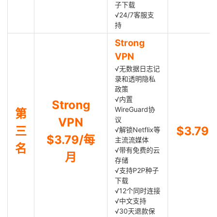
子下载
√24/7客服支
持
Strong
VPN
√无数据日志记
录和透明隐私
政策
√内置
Strong
WireGuard协
第
VPN
议
三
$3.79
√解锁Netflix等
$3.79/每
主流流媒体
名
√带有免费的云
月
存储
√支持P2P种子
下载
√12个同时连接
√中文支持
√30天退款保