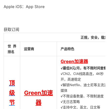
Apple iOS：App Store
获取订阅
正规，安全，稳定
世界
运营商
产品特色
排名
Green加速器
√最低9元/月，有不限时间套餐
√CN2、CIA线路直连，4K秒
开，高速稳定
顶
√解锁Netflix、迪士尼等主流流
媒体
级
Green加速
√不限设备数量、不限制速度
节
器
√无日志策略
√支持中文、英文、日文等