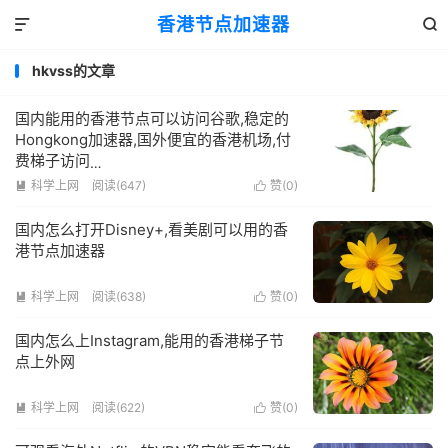
香港节点加速器


hkvss的文章
国内能用的香港节点可以访问谷歌,稳定的
Hongkong加速器,国外便宜的香港机场,付
费梯子访问
tiktok,youtube,facebook,twitter
科学上网
阅读(647)
赞(
0
)


国内怎么打开Disney+,看美剧可以用的香
港节点加速器
科学上网
阅读(638)
赞(
0
)


国内怎么上Instagram,能用的香港梯子节
点上外网
科学上网
阅读(622)
赞(
0
)

