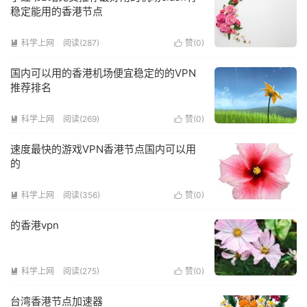
稳定能用的香港节点
科学上网
阅读(287)
赞(
0
)


国内可以用的香港机场便宜稳定的的VPN
推荐排名
科学上网
阅读(269)
赞(
0
)


速度最快的游戏VPN香港节点国内可以用
的
科学上网
阅读(356)
赞(
0
)


的香港vpn
科学上网
阅读(275)
赞(
0
)


台湾香港节点加速器