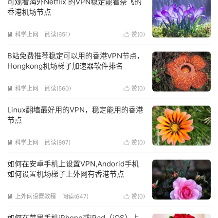
可观看海外Netflix 的VPN稳定能看奈飞的
香港机场节点
科学上网
阅读(651)
赞(
0
)


B站免费推荐稳定可以用的香港VPN节点，
Hongkong机场梯子加速器软件排名
科学上网
阅读(560)
赞(
0
)


Linux翻墙最好用的VPN，稳定能用的香港
节点
科学上网
阅读(897)
赞(
0
)


如何在安卓手机上设置VPN,Andorid手机
如何设置机场梯子上外网有香港节点
上外网设置教程
阅读(647)
赞(
0
)


如何在苹果手机iPhone或iPad（iOS）上