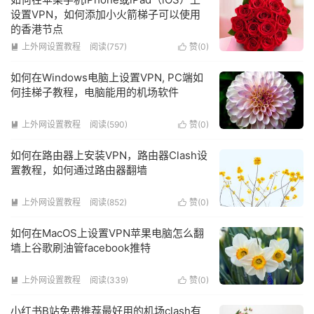
设置VPN，如何添加小火箭梯子可以使用
的香港节点
上外网设置教程
阅读(757)
赞(
0
)


如何在Windows电脑上设置VPN, PC端如
何挂梯子教程，电脑能用的机场软件
上外网设置教程
阅读(590)
赞(
0
)


如何在路由器上安装VPN，路由器Clash设
置教程，如何通过路由器翻墙
上外网设置教程
阅读(852)
赞(
0
)


如何在MacOS上设置VPN苹果电脑怎么翻
墙上谷歌刷油管facebook推特
上外网设置教程
阅读(339)
赞(
0
)


小红书B站免费推荐最好用的机场clash有