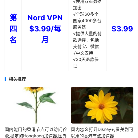
√使用双重数据
加密
√全球60多个
第
Nord VPN
国家4000多台
四
$3.99/每
服务器
$3.99
√提供大量的付
名
月
款选择，包括
支付宝、微信
√中文支持
√30天退款保
证
相关推荐
国内能用的香港节点可以访问谷
国内怎么打开Disney+,看美剧可
歌,稳定的Hongkong加速器,国外
以用的香港节点加速器