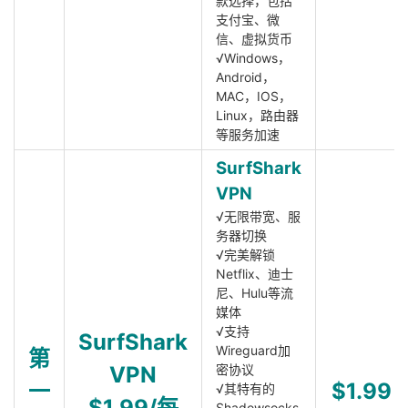
款选择，包括
支付宝、微
信、虚拟货币
√Windows，
Android，
MAC，IOS，
Linux，路由器
等服务加速
SurfShark
VPN
√无限带宽、服
务器切换
√完美解锁
Netflix、迪士
尼、Hulu等流
媒体
√支持
SurfShark
Wireguard加
第
VPN
密协议
一
$1.99
√其特有的
$1.99/每
Shadowsocks