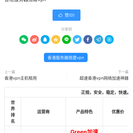
赞(
0
)

分享到









香港服务器搭建vpn
上一篇
下一篇
香港vpn主机租用
超速香港vpn网络加速神器
正规，安全，稳定，快速。
世
界
运营商
产品特色
优惠价
排
名
Green加速