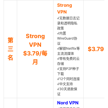
Strong
VPN
√无数据日志记
录和透明隐私
政策
√内置
Strong
WireGuard协
第
VPN
议
三
$3.79
√解锁Netflix等
$3.79/每
主流流媒体
名
√带有免费的云
月
存储
√支持P2P种子
下载
√12个同时连接
√中文支持
√30天退款保
证
Nord VPN