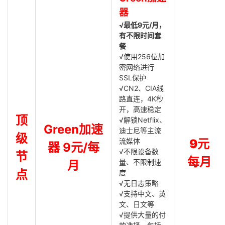
器
√最低9元/月，
有不限时间套
餐
√使用256位加
密网络进行
SSL保护
√CN2、CIA线
路直连，4K秒
开，高速稳定
顶
√解锁Netflix、
Green加速
迪士尼等主流
级
流媒体
9元
器 9元/每
√不限设备数
节
每月
量、不限制速
月
点
度
√无日志策略
√支持中文、英
文、日文等
√提供大量的付