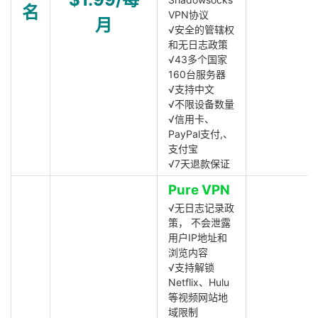
名
VPN协议
月
√安全的管辖权
和无日志政策
√43多个国家
160台服务器
√支持中文
√不限设备数量
√信用卡、
PayPal支付,、
支付宝
√7天退款保证
Pure VPN
√无日志记录政
策， 不会泄露
用户IP地址和
浏览内容
√支持解锁
Netflix、Hulu
等视频网站地
域限制