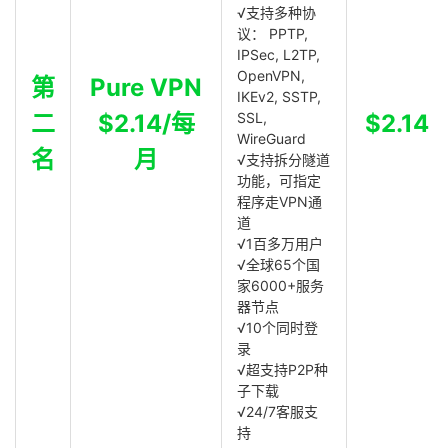
√支持多种协
议： PPTP,
IPSec, L2TP,
OpenVPN,
第
Pure VPN
IKEv2, SSTP,
二
$2.14/每
SSL,
$2.14
WireGuard
名
月
√支持拆分隧道
功能，可指定
程序走VPN通
道
√1百多万用户
√全球65个国
家6000+服务
器节点
√10个同时登
录
√超支持P2P种
子下载
√24/7客服支
持